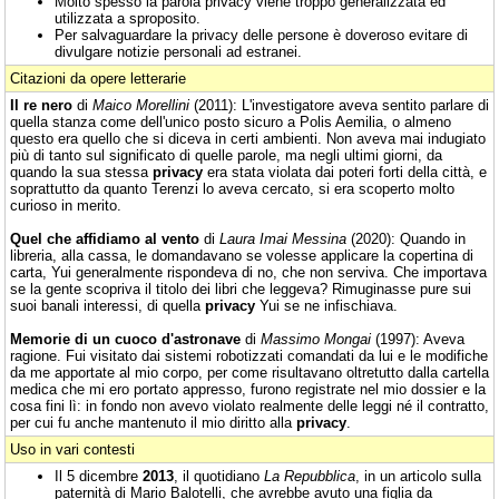
Molto spesso la parola privacy viene troppo generalizzata ed
utilizzata a sproposito.
Per salvaguardare la privacy delle persone è doveroso evitare di
divulgare notizie personali ad estranei.
Citazioni da opere letterarie
Il re nero
di
Maico Morellini
(2011): L'investigatore aveva sentito parlare di
quella stanza come dell'unico posto sicuro a Polis Aemilia, o almeno
questo era quello che si diceva in certi ambienti. Non aveva mai indugiato
più di tanto sul significato di quelle parole, ma negli ultimi giorni, da
quando la sua stessa
privacy
era stata violata dai poteri forti della città, e
soprattutto da quanto Terenzi lo aveva cercato, si era scoperto molto
curioso in merito.
Quel che affidiamo al vento
di
Laura Imai Messina
(2020): Quando in
libreria, alla cassa, le domandavano se volesse applicare la copertina di
carta, Yui generalmente rispondeva di no, che non serviva. Che importava
se la gente scopriva il titolo dei libri che leggeva? Rimuginasse pure sui
suoi banali interessi, di quella
privacy
Yui se ne infischiava.
Memorie di un cuoco d'astronave
di
Massimo Mongai
(1997): Aveva
ragione. Fui visitato dai sistemi robotizzati comandati da lui e le modifiche
da me apportate al mio corpo, per come risultavano oltretutto dalla cartella
medica che mi ero portato appresso, furono registrate nel mio dossier e la
cosa fini lì: in fondo non avevo violato realmente delle leggi né il contratto,
per cui fu anche mantenuto il mio diritto alla
privacy
.
Uso in vari contesti
Il 5 dicembre
2013
, il quotidiano
La Repubblica
, in un articolo sulla
paternità di Mario Balotelli, che avrebbe avuto una figlia da