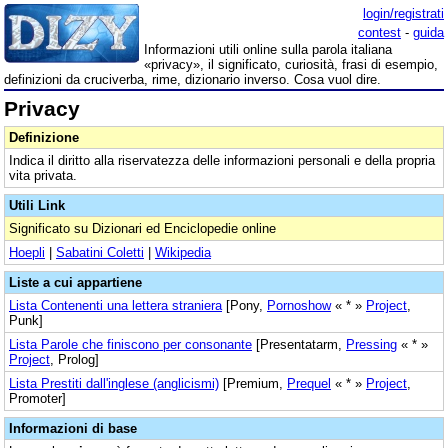
login/registrati
contest
-
guida
Informazioni utili online sulla parola italiana
«privacy», il significato, curiosità, frasi di esempio,
definizioni da cruciverba, rime, dizionario inverso. Cosa vuol dire.
Privacy
Definizione
Indica il diritto alla riservatezza delle informazioni personali e della propria
vita privata.
Utili Link
Significato su Dizionari ed Enciclopedie online
Hoepli
|
Sabatini Coletti
|
Wikipedia
Liste a cui appartiene
Lista Contenenti una lettera straniera
[Pony,
Pornoshow
« * »
Project
,
Punk]
Lista Parole che finiscono per consonante
[Presentatarm,
Pressing
« * »
Project
, Prolog]
Lista Prestiti dall'inglese (anglicismi)
[Premium,
Prequel
« * »
Project
,
Promoter]
Informazioni di base