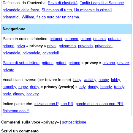
Definizioni da Cruciverba:
Priva di elasticità
,
Tagliò i capelli a Sansone
privandolo della forza
,
Si privano di tutto
,
Un minerale in cristalli
prismatici
,
William, fisico noto per un prisma
.
Navigazione
Parole in ordine alfabetico:
pritanei
,
pritaneo
,
pritani
,
pritania
,
pritanie
,
pritano
,
priva
«
privacy
»
privai
,
privammo
,
privando
,
privandoci
,
privandola
,
privandole
,
privandoli
Parole di sette lettere
:
pritane
,
pritani
,
pritano
«
privacy
»
privano
,
privare
,
privata
Vocabolario inverso (per trovare le rime):
baby
,
wallaby
,
hobby
,
lobby
,
standby
,
rugby
,
derby
«
privacy (ycavirp)
»
lady
,
dandy
,
brandy
,
trendy
,
body
,
dingey
,
hockey
Indice parole che:
iniziano con P
,
con PR
,
parole che iniziano con PRI
,
finiscono con Y
Commenti sulla voce «privacy»
|
sottoscrizione
Scrivi un commento