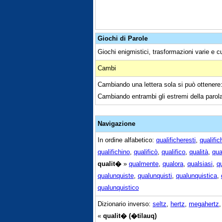
Giochi di Parole
Giochi enigmistici, trasformazioni varie e c
Cambi
Cambiando una lettera sola si può ottenere
Cambiando entrambi gli estremi della parol
Navigazione
In ordine alfabetico:
qualificheresti
,
qualific
qualifichino
,
qualificò
,
qualifico
,
qualità
,
qua
qualit�
»
qualmente
,
qualora
,
qualsiasi
,
q
qualunquiste
,
qualunquisti
,
qualunquistica
,
qualunquistico
Dizionario inverso:
seltz
,
hertz
,
megahertz
«
qualit� (�tilauq)