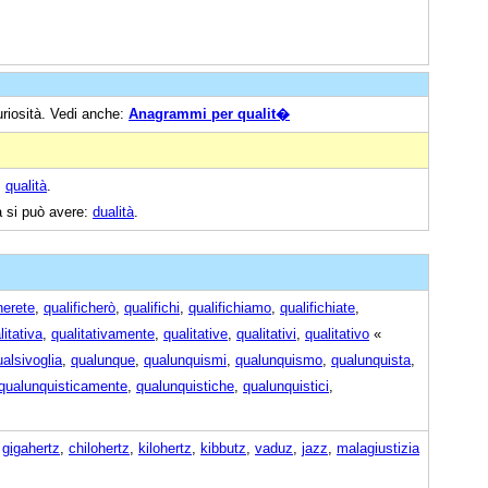
uriosità. Vedi anche:
Anagrammi per qualit�
:
qualità
.
a si può avere:
dualità
.
herete
,
qualificherò
,
qualifichi
,
qualifichiamo
,
qualifichiate
,
litativa
,
qualitativamente
,
qualitative
,
qualitativi
,
qualitativo
«
ualsivoglia
,
qualunque
,
qualunquismi
,
qualunquismo
,
qualunquista
,
qualunquisticamente
,
qualunquistiche
,
qualunquistici
,
,
gigahertz
,
chilohertz
,
kilohertz
,
kibbutz
,
vaduz
,
jazz
,
malagiustizia‎