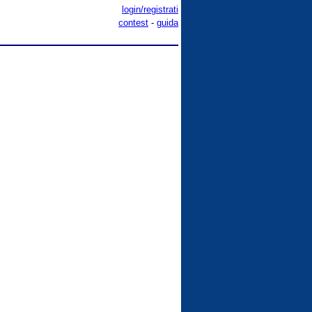
login/registrati
contest
-
guida