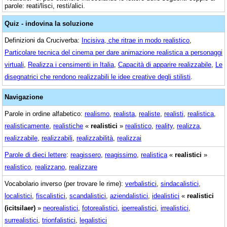
parole: reati/lisci, resti/alici.
Quiz - indovina la soluzione
Definizioni da Cruciverba:
Incisiva, che ritrae in modo realistico
,
Particolare tecnica del cinema per dare animazione realistica a personaggi
virtuali
,
Realizza i censimenti in Italia
,
Capacità di apparire realizzabile
,
Le
disegnatrici che rendono realizzabili le idee creative degli stilisti
.
Navigazione
Parole in ordine alfabetico:
realismo
,
realista
,
realiste
,
realisti
,
realistica
,
realisticamente
,
realistiche
«
realistici
»
realistico
,
reality
,
realizza
,
realizzabile
,
realizzabili
,
realizzabilità
,
realizzai
Parole di dieci lettere
:
reagissero
,
reagissimo
,
realistica
«
realistici
»
realistico
,
realizzano
,
realizzare
Vocabolario inverso (per trovare le rime):
verbalistici
,
sindacalistici
,
localistici
,
fiscalistici
,
scandalistici
,
aziendalistici
,
idealistici
«
realistici
(icitsilaer)
»
neorealistici
,
fotorealistici
,
iperrealistici
,
irrealistici
,
surrealistici
,
trionfalistici
,
legalistici