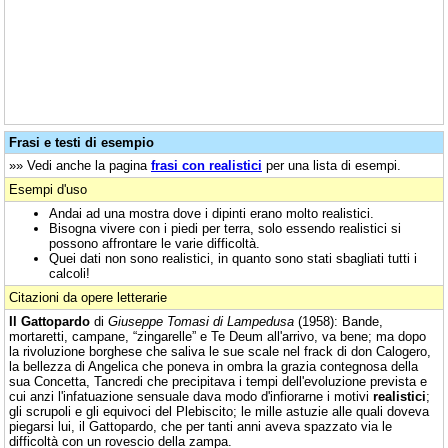
Frasi e testi di esempio
»» Vedi anche la pagina
frasi con realistici
per una lista di esempi.
Esempi d'uso
Andai ad una mostra dove i dipinti erano molto realistici.
Bisogna vivere con i piedi per terra, solo essendo realistici si
possono affrontare le varie difficoltà.
Quei dati non sono realistici, in quanto sono stati sbagliati tutti i
calcoli!
Citazioni da opere letterarie
Il Gattopardo
di
Giuseppe Tomasi di Lampedusa
(1958): Bande,
mortaretti, campane, “zingarelle” e Te Deum all'arrivo, va bene; ma dopo
la rivoluzione borghese che saliva le sue scale nel frack di don Calogero,
la bellezza di Angelica che poneva in ombra la grazia contegnosa della
sua Concetta, Tancredi che precipitava i tempi dell'evoluzione prevista e
cui anzi l'infatuazione sensuale dava modo d'infiorarne i motivi
realistici
;
gli scrupoli e gli equivoci del Plebiscito; le mille astuzie alle quali doveva
piegarsi lui, il Gattopardo, che per tanti anni aveva spazzato via le
difficoltà con un rovescio della zampa.