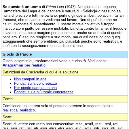
Se questo è un uomo
di
Primo Levi
(1947): Nei giorni che seguono,
l'atmosfera del Lager e del cantiere è satura di «Selekcja»: nessuno sa
nulla di preciso e tutti ne parlano, perfino gli operai liberi, polacchi, italiani,
francesi, che di nascosto vediamo sul lavoro. Non si può dire che ne
risulti un'ondata di abbattimento. Il nostro morale collettivo è troppo
inarticolato e piatto per essere instabile. La lotta contro la fame, il freddo e
il lavoro lascia poco margine per il pensiero, anche se si tratta di questo
pensiero. Ciascuno reagisce a suo modo, ma quasi nessuno con quegli
atteggiamenti che sembrerebbero più plausibili perché sono
realistici
, e
cioè con la rassegnazione o con la disperazione.
Giochi di Parole
Giochi enigmistici, trasformazioni varie e curiosità. Vedi anche:
Anagrammi per realistici
Definizioni da Cruciverba di cui è la soluzione
Non campati in aria
Fondati sulla concretezza
Per niente campati in aria
Fondati sulla più totale concretezza
Cambi
Cambiando una lettera sola si possono ottenere le seguenti parole:
realistica
,
realistico
.
Scarti
Scarti di lettere con resto non consecutivo: reati, restii, resti, resi, reti,
rais, rasi, rati, risi, riti, elisi, elici, elci, esci, etici, etcì, aliti, alici, alti, alci,