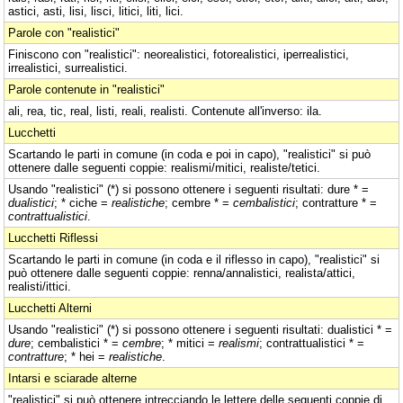
astici, asti, lisi, lisci, litici, liti, lici.
Parole con "realistici"
Finiscono con "realistici": neorealistici, fotorealistici, iperrealistici,
irrealistici, surrealistici.
Parole contenute in "realistici"
ali, rea, tic, real, listi, reali, realisti. Contenute all'inverso: ila.
Lucchetti
Scartando le parti in comune (in coda e poi in capo), "realistici" si può
ottenere dalle seguenti coppie: realismi/mitici, realiste/tetici.
Usando "realistici" (*) si possono ottenere i seguenti risultati: dure * =
dualistici
; * ciche =
realistiche
; cembre * =
cembalistici
; contratture * =
contrattualistici
.
Lucchetti Riflessi
Scartando le parti in comune (in coda e il riflesso in capo), "realistici" si
può ottenere dalle seguenti coppie: renna/annalistici, realista/attici,
realisti/ittici.
Lucchetti Alterni
Usando "realistici" (*) si possono ottenere i seguenti risultati: dualistici * =
dure
; cembalistici * =
cembre
; * mitici =
realismi
; contrattualistici * =
contratture
; * hei =
realistiche
.
Intarsi e sciarade alterne
"realistici" si può ottenere intrecciando le lettere delle seguenti coppie di