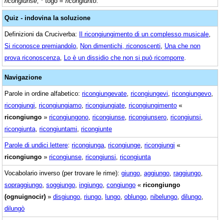
ricongiunse
; * togo =
ricongiunto
.
Quiz - indovina la soluzione
Definizioni da Cruciverba:
Il ricongiungimento di un complesso musicale
,
Si riconosce premiandolo
,
Non dimentichi, riconoscenti
,
Una che non
prova riconoscenza
,
Lo è un dissidio che non si può ricomporre
.
Navigazione
Parole in ordine alfabetico:
ricongiungevate
,
ricongiungevi
,
ricongiungevo
,
ricongiungi
,
ricongiungiamo
,
ricongiungiate
,
ricongiungimento
«
ricongiungo
»
ricongiungono
,
ricongiunse
,
ricongiunsero
,
ricongiunsi
,
ricongiunta
,
ricongiuntami
,
ricongiunte
Parole di undici lettere
:
ricongiunga
,
ricongiunge
,
ricongiungi
«
ricongiungo
»
ricongiunse
,
ricongiunsi
,
ricongiunta
Vocabolario inverso (per trovare le rime):
giungo
,
aggiungo
,
raggiungo
,
sopraggiungo
,
soggiungo
,
ingiungo
,
congiungo
«
ricongiungo
(ognuignocir)
»
disgiungo
,
riungo
,
lungo
,
oblungo
,
nibelungo
,
dilungo
,
dilungò