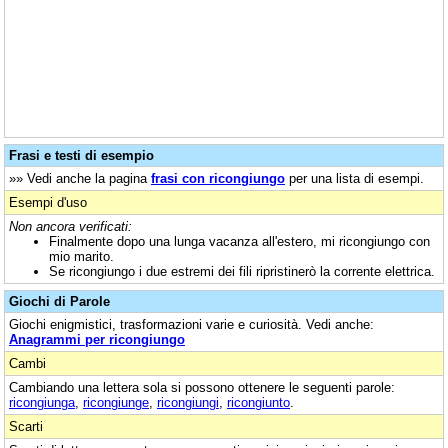
Frasi e testi di esempio
»» Vedi anche la pagina
frasi con ricongiungo
per una lista di esempi.
Esempi d'uso
Non ancora verificati:
Finalmente dopo una lunga vacanza all'estero, mi ricongiungo con
mio marito.
Se ricongiungo i due estremi dei fili ripristinerò la corrente elettrica.
Giochi di Parole
Giochi enigmistici, trasformazioni varie e curiosità. Vedi anche:
Anagrammi per ricongiungo
Cambi
Cambiando una lettera sola si possono ottenere le seguenti parole:
ricongiunga
,
ricongiunge
,
ricongiungi
,
ricongiunto
.
Scarti