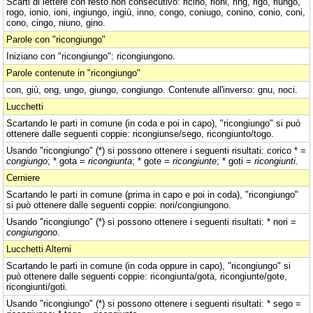
Scarti di lettere con resto non consecutivo: ricino, rioni, ring, rigo, riungo,
rogo, ionio, ioni, ingiungo, ingiù, inno, congo, coniugo, conino, conio, coni,
cono, cingo, niuno, gino.
Parole con "ricongiungo"
Iniziano con "ricongiungo": ricongiungono.
Parole contenute in "ricongiungo"
con, giù, ong, ungo, giungo, congiungo. Contenute all'inverso: gnu, noci.
Lucchetti
Scartando le parti in comune (in coda e poi in capo), "ricongiungo" si può
ottenere dalle seguenti coppie: ricongiunse/sego, ricongiunto/togo.
Usando "ricongiungo" (*) si possono ottenere i seguenti risultati: corico * =
congiungo
; * gota =
ricongiunta
; * gote =
ricongiunte
; * goti =
ricongiunti
.
Cerniere
Scartando le parti in comune (prima in capo e poi in coda), "ricongiungo"
si può ottenere dalle seguenti coppie: nori/congiungono.
Usando "ricongiungo" (*) si possono ottenere i seguenti risultati: * nori =
congiungono
.
Lucchetti Alterni
Scartando le parti in comune (in coda oppure in capo), "ricongiungo" si
può ottenere dalle seguenti coppie: ricongiunta/gota, ricongiunte/gote,
ricongiunti/goti.
Usando "ricongiungo" (*) si possono ottenere i seguenti risultati: * sego =