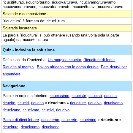
ricuciti/turati, ricucito/turato, ricuciva/turava, ricucivamo/turavamo,
ricucivano/turavano, ricucivate/turavate, ricucivi/turavi, ricucivo/turavo.
Sciarade e composizione
"ricucitura" è formata da: ricuci+tura.
Sciarade incatenate
La parola "ricucitura" si può ottenere (usando una volta sola la parte
uguale) da: ricuci+cucitura.
Quiz - indovina la soluzione
Definizioni da Cruciverba:
Un margine ricucito
,
Ricuciture di ferite
,
Ricucita ai margini
,
Bovino africano con le corna ricurve
,
Ferri ricurvi per
appendere
.
Navigazione
Parole in ordine alfabetico:
ricucissimo
,
ricuciste
,
ricucisti
,
ricucita
,
ricucite
,
ricuciti
,
ricucito
«
ricucitura
»
ricuciture
,
ricuciva
,
ricucivamo
,
ricucivano
,
ricucivate
,
ricucivi
,
ricucivo
Parole di dieci lettere
:
ricuciremo
,
ricucirete
,
ricucirono
«
ricucitura
»
ricuciture
,
ricucivamo
,
ricucivano