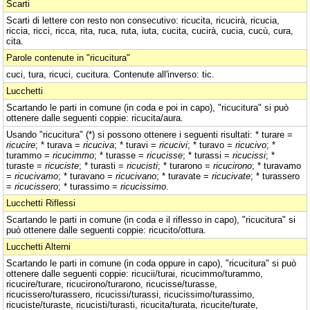
Scarti
Scarti di lettere con resto non consecutivo: ricucita, ricucirà, ricucia,
riccia, ricci, ricca, rita, ruca, ruta, iuta, cucita, cucirà, cucia, cucù, cura,
cita.
Parole contenute in "ricucitura"
cuci, tura, ricuci, cucitura. Contenute all'inverso: tic.
Lucchetti
Scartando le parti in comune (in coda e poi in capo), "ricucitura" si può
ottenere dalle seguenti coppie: ricucita/aura.
Usando "ricucitura" (*) si possono ottenere i seguenti risultati: * turare =
ricucire
; * turava =
ricuciva
; * turavi =
ricucivi
; * turavo =
ricucivo
; *
turammo =
ricucimmo
; * turasse =
ricucisse
; * turassi =
ricucissi
; *
turaste =
ricuciste
; * turasti =
ricucisti
; * turarono =
ricucirono
; * turavamo
=
ricucivamo
; * turavano =
ricucivano
; * turavate =
ricucivate
; * turassero
=
ricucissero
; * turassimo =
ricucissimo
.
Lucchetti Riflessi
Scartando le parti in comune (in coda e il riflesso in capo), "ricucitura" si
può ottenere dalle seguenti coppie: ricucito/ottura.
Lucchetti Alterni
Scartando le parti in comune (in coda oppure in capo), "ricucitura" si può
ottenere dalle seguenti coppie: ricucii/turai, ricucimmo/turammo,
ricucire/turare, ricucirono/turarono, ricucisse/turasse,
ricucissero/turassero, ricucissi/turassi, ricucissimo/turassimo,
ricuciste/turaste, ricucisti/turasti, ricucita/turata, ricucite/turate,