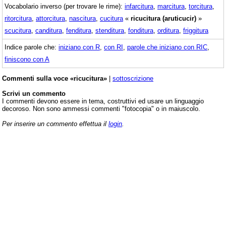
Vocabolario inverso (per trovare le rime):
infarcitura
,
marcitura
,
torcitura
,
ritorcitura
,
attorcitura
,
nascitura
,
cucitura
«
ricucitura (aruticucir)
»
scucitura
,
canditura
,
fenditura
,
stenditura
,
fonditura
,
orditura
,
friggitura
Indice parole che:
iniziano con R
,
con RI
,
parole che iniziano con RIC
,
finiscono con A
Commenti sulla voce «ricucitura»
|
sottoscrizione
Scrivi un commento
I commenti devono essere in tema, costruttivi ed usare un linguaggio
decoroso. Non sono ammessi commenti "fotocopia" o in maiuscolo.
Per inserire un commento effettua il
login
.