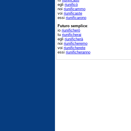
tu
riunificasti
egli
riunificò
noi
riunificammo
voi
riunificaste
essi
riunificarono
Futuro semplice
:
io
riunificherò
tu
riunificherai
egli
riunificherà
noi
riunificheremo
voi
riunificherete
essi
riunificheranno