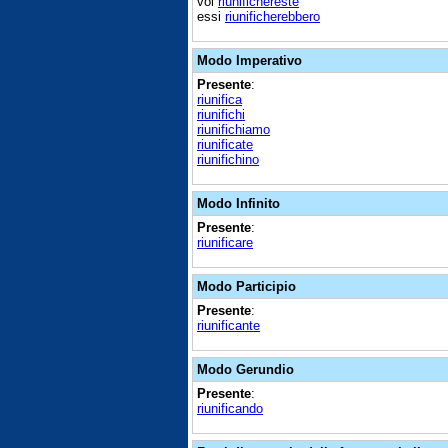
voi
riunifichereste
essi
riunificherebbero
Modo Imperativo
Presente
:
riunifica
riunifichi
riunifichiamo
riunificate
riunifichino
Modo Infinito
Presente
:
riunificare
Modo Participio
Presente
:
riunificante
Modo Gerundio
Presente
:
riunificando