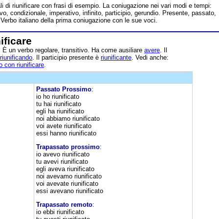
li di riunificare con frasi di esempio. La coniugazione nei vari modi e tempi:
ivo, condizionale, imperativo, infinito, participio, gerundio. Presente, passato,
 Verbo italiano della prima coniugazione con le sue voci.
ificare
 È un verbo regolare, transitivo. Ha come ausiliare
avere
. Il
riunificando
. Il participio presente è
riunificante
. Vedi anche:
 con riunificare
.
Passato Prossimo
:
io ho riunificato
tu hai riunificato
egli ha riunificato
noi abbiamo riunificato
voi avete riunificato
essi hanno riunificato
Trapassato prossimo
:
io avevo riunificato
tu avevi riunificato
egli aveva riunificato
noi avevamo riunificato
voi avevate riunificato
essi avevano riunificato
Trapassato remoto
:
io ebbi riunificato