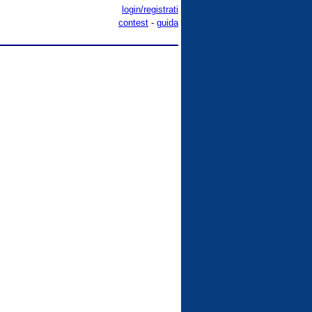
login/registrati
contest
-
guida