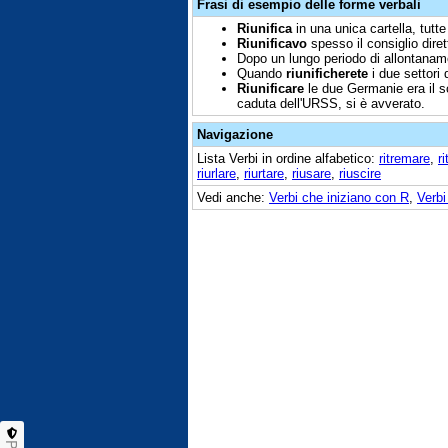
Frasi di esempio delle forme verbali
Riunifica
in una unica cartella, tutte
Riunificavo
spesso il consiglio dire
Dopo un lungo periodo di allontanam
Quando
riunificherete
i due settori 
Riunificare
le due Germanie era il so
caduta dell'URSS, si è avverato.
Navigazione
Lista Verbi in ordine alfabetico:
ritremare
,
ri
riurlare
,
riurtare
,
riusare
,
riuscire
Vedi anche:
Verbi che iniziano con R
,
Verbi 