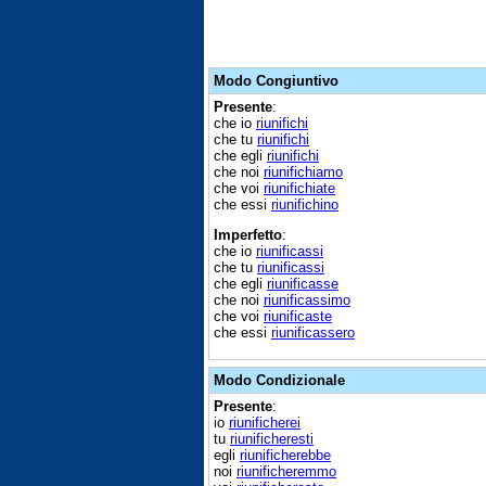
Modo Congiuntivo
Presente
:
che io
riunifichi
che tu
riunifichi
che egli
riunifichi
che noi
riunifichiamo
che voi
riunifichiate
che essi
riunifichino
Imperfetto
:
che io
riunificassi
che tu
riunificassi
che egli
riunificasse
che noi
riunificassimo
che voi
riunificaste
che essi
riunificassero
Modo Condizionale
Presente
:
io
riunificherei
tu
riunificheresti
egli
riunificherebbe
noi
riunificheremmo