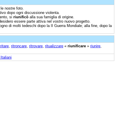
 le nostre foto.
ttivo dopo ogni discussione violenta.
ento, si
riunificò
alla sua famiglia di origine.
desidero essere parte attiva nel vostro nuovo progetto.
gno di molti tedeschi dopo la II Guerra Mondiale; alla fine, dopo la
tritare
,
ritroncare
,
ritrovare
,
ritualizzare
«
riunificare
»
riunire
,
Italiani