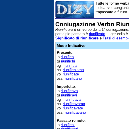
Tutte le forme verba
indicativo, congiunt
trapassato e futuro.
Coniugazione Verbo Riun
Riunificare
è un verbo della 1ª coniugazione.
participio passato è
riunificato
. Il gerundio è
Significato di riunificare
e
Frasi di esempio
Modo Indicativo
Presente
:
io
riunifico
tu
riunifichi
egli
riunifica
noi
riunifichiamo
voi
riunificate
essi
riunificano
Imperfetto
:
io
riunificavo
tu
riunificavi
egli
riunificava
noi
riunificavamo
voi
riunificavate
essi
riunificavano
Passato remoto
:
io
riunificai