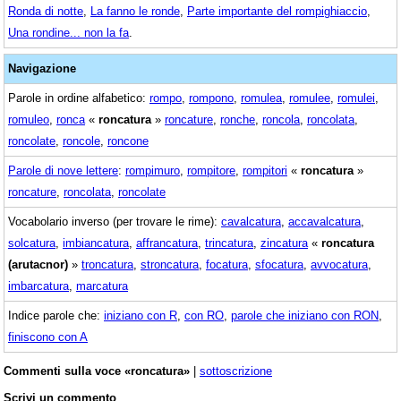
Ronda di notte
,
La fanno le ronde
,
Parte importante del rompighiaccio
,
Una rondine... non la fa
.
Navigazione
Parole in ordine alfabetico:
rompo
,
rompono
,
romulea
,
romulee
,
romulei
,
romuleo
,
ronca
«
roncatura
»
roncature
,
ronche
,
roncola
,
roncolata
,
roncolate
,
roncole
,
roncone
Parole di nove lettere
:
rompimuro
,
rompitore
,
rompitori
«
roncatura
»
roncature
,
roncolata
,
roncolate
Vocabolario inverso (per trovare le rime):
cavalcatura
,
accavalcatura
,
solcatura
,
imbiancatura
,
affrancatura
,
trincatura
,
zincatura
«
roncatura
(arutacnor)
»
troncatura
,
stroncatura
,
focatura
,
sfocatura
,
avvocatura
,
imbarcatura
,
marcatura
Indice parole che:
iniziano con R
,
con RO
,
parole che iniziano con RON
,
finiscono con A
Commenti sulla voce «roncatura»
|
sottoscrizione
Scrivi un commento