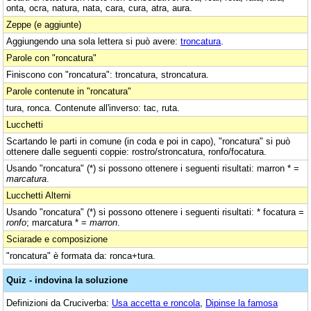
onta, ocra, natura, nata, cara, cura, atra, aura.
Zeppe (e aggiunte)
Aggiungendo una sola lettera si può avere:
troncatura
.
Parole con "roncatura"
Finiscono con "roncatura": troncatura, stroncatura.
Parole contenute in "roncatura"
tura, ronca. Contenute all'inverso: tac, ruta.
Lucchetti
Scartando le parti in comune (in coda e poi in capo), "roncatura" si può
ottenere dalle seguenti coppie: rostro/stroncatura, ronfo/focatura.
Usando "roncatura" (*) si possono ottenere i seguenti risultati: marron * =
marcatura
.
Lucchetti Alterni
Usando "roncatura" (*) si possono ottenere i seguenti risultati: * focatura =
ronfo
; marcatura * =
marron
.
Sciarade e composizione
"roncatura" è formata da: ronca+tura.
Quiz - indovina la soluzione
Definizioni da Cruciverba:
Usa accetta e roncola
,
Dipinse la famosa