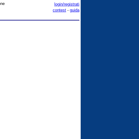
one
login/registrati
contest
-
guida