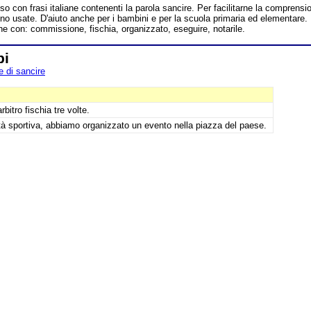
o con frasi italiane contenenti la parola sancire. Per facilitarne la comprensi
o usate. D'aiuto anche per i bambini e per la scuola primaria ed elementare.
e con: commissione, fischia, organizzato, eseguire, notarile.
pi
 di sancire
arbitro fischia tre volte.
tà sportiva, abbiamo organizzato un evento nella piazza del paese.