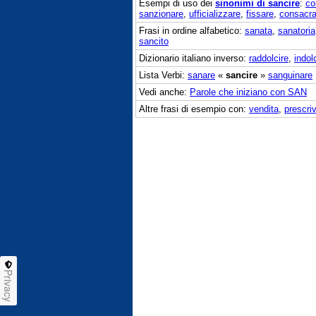
Esempi di uso dei
sinonimi di sancire
:
co
sanzionare
,
ufficializzare
,
fissare
,
consacra
Frasi in ordine alfabetico:
sanata
,
sanatoria
sancito
Dizionario italiano inverso:
raddolcire
,
indol
Lista Verbi:
sanare
«
sancire
»
sanguinare
Vedi anche:
Parole che iniziano con SAN
Altre frasi di esempio con:
vendita
,
prescri
Privacy