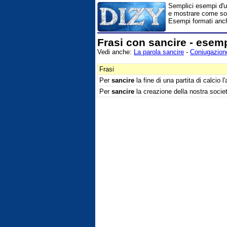
Semplici esempi d'us
e mostrare come son
Esempi formati anch
Frasi con sancire - esem
Vedi anche:
La parola sancire
-
Coniugazione
Frasi
Per
sancire
la fine di una partita di calcio l'
Per
sancire
la creazione della nostra socie