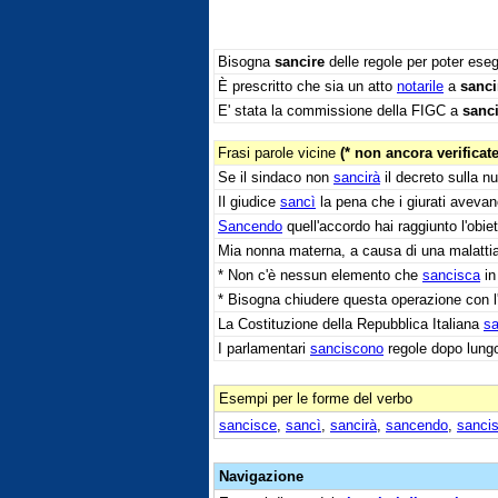
Bisogna
sancire
delle regole per poter esegu
È prescritto che sia un atto
notarile
a
sanci
E' stata la commissione della FIGC a
sanc
Frasi parole vicine
(* non ancora verificate
Se il sindaco non
sancirà
il decreto sulla n
Il giudice
sancì
la pena che i giurati avevan
Sancendo
quell'accordo hai raggiunto l'obiet
Mia nonna materna, a causa di una malattia
* Non c'è nessun elemento che
sancisca
in
* Bisogna chiudere questa operazione con l'e
La Costituzione della Repubblica Italiana
sa
I parlamentari
sanciscono
regole dopo lungo
Esempi per le forme del verbo
sancisce
,
sancì
,
sancirà
,
sancendo
,
sanci
Navigazione