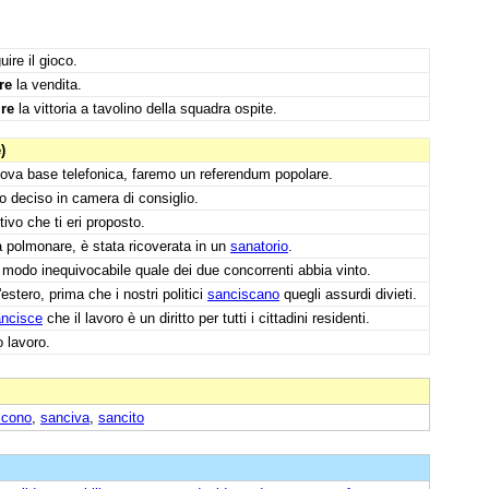
ire il gioco.
re
la vendita.
ire
la vittoria a tavolino della squadra ospite.
)
uova base telefonica, faremo un referendum popolare.
o deciso in camera di consiglio.
tivo che ti eri proposto.
 polmonare, è stata ricoverata in un
sanatorio
.
 modo inequivocabile quale dei due concorrenti abbia vinto.
stero, prima che i nostri politici
sanciscano
quegli assurdi divieti.
ncisce
che il lavoro è un diritto per tutti i cittadini residenti.
 lavoro.
scono
,
sanciva
,
sancito