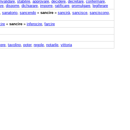
nvalidare
,
stabilire
,
approvare
,
decidere
,
decretare
,
confermare
,
re
,
disporre
,
dichiarare
,
imporre
,
ratificare
,
promulgare
,
legiferare
,
sanatorio
,
sancendo
«
sancire
»
sancirà
,
sancisce
,
sanciscono
,
cire
«
sancire
»
inferocire
,
farcire
vere
,
tavolino
,
poter
,
regole
,
notarile
,
vittoria