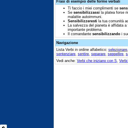
Frasi di esempio delle forme verbali
Ti faccio i miei complimenti se
sensi
Se
sensibilizzassi
la platea forse r
malattie autoimmuni.
Sensibilizzeresti
la tua comunità ad
La salvezza del pianeta è affidata a 
importante problema.
Il comandante
sensibilizzando
i su
Navigazione
Lista Verbi in ordine alfabetico:
selezionare
sentenziare
,
sentire
,
separare
,
seppellire
,
s
Vedi anche:
Verbi che iniziano con S
,
Verbi 