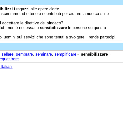
bilizzi
i ragazzi alle opere d'arte.
iusciremmo ad ottenere i contributi per aiutare la ricerca sulle
 accettare le direttive del sindaco?
tutti noi: è necessario
sensibilizzare
le persone su questo
oi uomini sui servizi che sono tenuti a svolgere li rende partecipi.
,
sellare
,
sembrare
,
seminare
,
semplificare
«
sensibilizzare
»
equestrare
Italiani