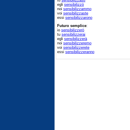
tu
sensibilizzasti
egli
sensibilizzò
noi
sensibilizzammo
voi
sensibilizzaste
essi
sensibilizzarono
Futuro semplice
:
io
sensibilizzerò
tu
sensibilizzerai
egli
sensibilizzerà
noi
sensibilizzeremo
voi
sensibilizzerete
essi
sensibilizzeranno