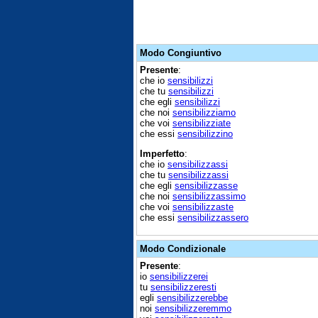
Modo Congiuntivo
Presente
:
che io
sensibilizzi
che tu
sensibilizzi
che egli
sensibilizzi
che noi
sensibilizziamo
che voi
sensibilizziate
che essi
sensibilizzino
Imperfetto
:
che io
sensibilizzassi
che tu
sensibilizzassi
che egli
sensibilizzasse
che noi
sensibilizzassimo
che voi
sensibilizzaste
che essi
sensibilizzassero
Modo Condizionale
Presente
:
io
sensibilizzerei
tu
sensibilizzeresti
egli
sensibilizzerebbe
noi
sensibilizzeremmo