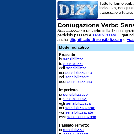
Tutte le forme verba
indicativo, congiunt
trapassato e futuro.
Coniugazione Verbo Sens
Sensibilizzare
è un verbo della 1ª coniugazio
participio passato è
sensibilizzato
. Il gerun
anche:
Significato di sensibilizzare
e
Fras
Modo Indicativo
Presente
:
io
sensibilizzo
tu
sensibilizzi
egli
sensibilizza
noi
sensibilizziamo
voi
sensibilizzate
essi
sensibilizzano
Imperfetto
:
io
sensibilizzavo
tu
sensibilizzavi
egli
sensibilizzava
noi
sensibilizzavamo
voi
sensibilizzavate
essi
sensibilizzavano
Passato remoto
:
io
sensibilizzai