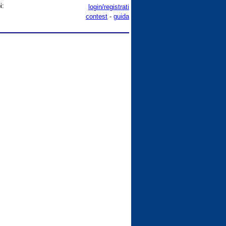
i:
login/registrati
contest
-
guida