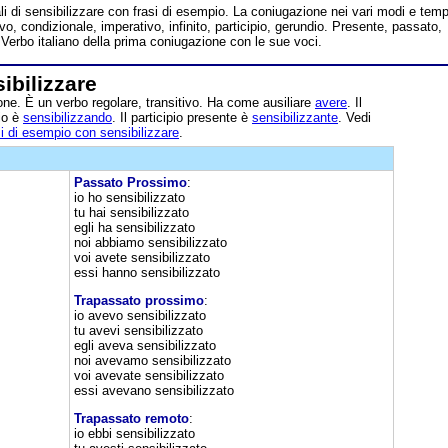
li di sensibilizzare con frasi di esempio. La coniugazione nei vari modi e temp
ivo, condizionale, imperativo, infinito, participio, gerundio. Presente, passato,
 Verbo italiano della prima coniugazione con le sue voci.
ibilizzare
ne. È un verbo regolare, transitivo. Ha come ausiliare
avere
. Il
dio è
sensibilizzando
. Il participio presente è
sensibilizzante
. Vedi
i di esempio con sensibilizzare
.
Passato Prossimo
:
io ho sensibilizzato
tu hai sensibilizzato
egli ha sensibilizzato
noi abbiamo sensibilizzato
voi avete sensibilizzato
essi hanno sensibilizzato
Trapassato prossimo
:
io avevo sensibilizzato
tu avevi sensibilizzato
egli aveva sensibilizzato
noi avevamo sensibilizzato
voi avevate sensibilizzato
essi avevano sensibilizzato
Trapassato remoto
:
io ebbi sensibilizzato