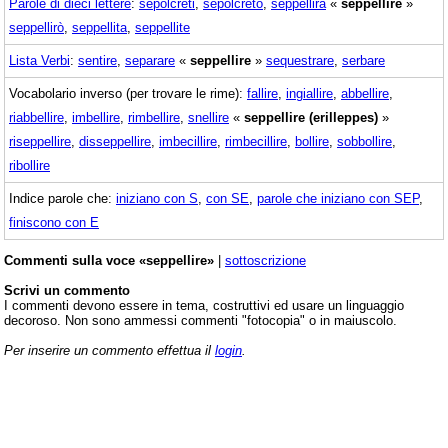
Parole di dieci lettere
:
sepolcreti
,
sepolcreto
,
seppellirà
«
seppellire
»
seppellirò
,
seppellita
,
seppellite
Lista Verbi
:
sentire
,
separare
«
seppellire
»
sequestrare
,
serbare
Vocabolario inverso (per trovare le rime):
fallire
,
ingiallire
,
abbellire
,
riabbellire
,
imbellire
,
rimbellire
,
snellire
«
seppellire (erilleppes)
»
riseppellire
,
disseppellire
,
imbecillire
,
rimbecillire
,
bollire
,
sobbollire
,
ribollire
Indice parole che:
iniziano con S
,
con SE
,
parole che iniziano con SEP
,
finiscono con E
Commenti sulla voce «seppellire»
|
sottoscrizione
Scrivi un commento
I commenti devono essere in tema, costruttivi ed usare un linguaggio
decoroso. Non sono ammessi commenti "fotocopia" o in maiuscolo.
Per inserire un commento effettua il
login
.