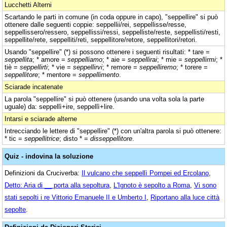
Lucchetti Alterni
Scartando le parti in comune (in coda oppure in capo), "seppellire" si può
ottenere dalle seguenti coppie: seppellii/rei, seppellisse/resse,
seppellissero/ressero, seppellissi/ressi, seppelliste/reste, seppellisti/resti,
seppellite/rete, seppelliti/reti, seppellitore/retore, seppellitori/retori.
Usando "seppellire" (*) si possono ottenere i seguenti risultati: * tare =
seppellita
; * amore =
seppelliamo
; * aie =
seppellirai
; * mie =
seppellirmi
; *
tiè =
seppellirti
; * vie =
seppellirvi
; * remore =
seppelliremo
; * torere =
seppellitore
; * mentore =
seppellimento
.
Sciarade incatenate
La parola "seppellire" si può ottenere (usando una volta sola la parte
uguale) da: seppellì+ire, seppellì+lire.
Intarsi e sciarade alterne
Intrecciando le lettere di "seppellire" (*) con un'altra parola si può ottenere:
* tic =
seppellitrice
; disto * =
disseppellitore
.
Quiz - indovina la soluzione
Definizioni da Cruciverba:
Il vulcano che seppellì Pompei ed Ercolano
,
Detto: Aria di __ porta alla sepoltura
,
L'Ignoto è sepolto a Roma
,
Vi sono
stati sepolti i re Vittorio Emanuele II e Umberto I
,
Riportano alla luce città
sepolte
.