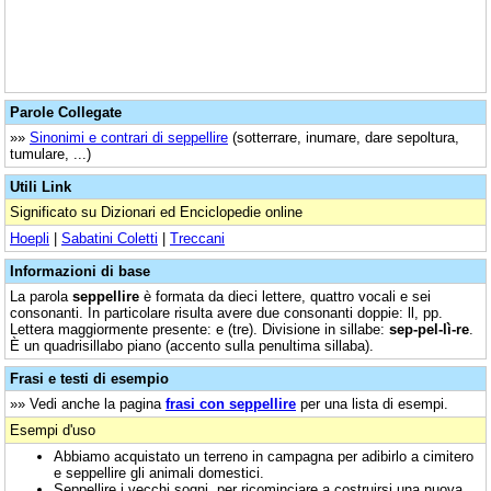
Parole Collegate
»»
Sinonimi e contrari di seppellire
(sotterrare, inumare, dare sepoltura,
tumulare, ...)
Utili Link
Significato su Dizionari ed Enciclopedie online
Hoepli
|
Sabatini Coletti
|
Treccani
Informazioni di base
La parola
seppellire
è formata da dieci lettere, quattro vocali e sei
consonanti. In particolare risulta avere due consonanti doppie: ll, pp.
Lettera maggiormente presente: e (tre). Divisione in sillabe:
sep-pel-lì-re
.
È un quadrisillabo piano (accento sulla penultima sillaba).
Frasi e testi di esempio
»» Vedi anche la pagina
frasi con seppellire
per una lista di esempi.
Esempi d'uso
Abbiamo acquistato un terreno in campagna per adibirlo a cimitero
e seppellire gli animali domestici.
Seppellire i vecchi sogni, per ricominciare a costruirsi una nuova