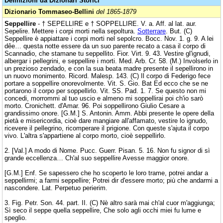
Definizioni da Dizionari Storici
Dizionario Tommaseo-Bellini
del 1865-1879
Seppellire
- † SEPELLIRE e † SOPPELLIRE. V. a. Aff. al lat. aur.
Sepelire. Mettere i corpi morti nella sepoltura.
Sotterrare
. But. (C)
Seppellire è appiattare i corpi morti nel sepolcro. Bocc. Nov. 1. g. 9. A lei
dêe… questa notte essere da un suo parente recato a casa il corpo di
Scannadio, che stamane tu seppellito. Fior. Virt. 9. 43. Vestire gl'ignudi,
albergar i pellegrini, e seppellire i morti. Med. Arb. Cr. 58. (M.) Involserlo in
un prezioso zendado, e con la sua beata madre presente il sepellirono in
un nuovo monimento. Ricord. Malesp. 143. (C) Il corpo di Federigo fece
portare a soppellire onorevolmente. Vit. S. Gio. Bat Ed ecco che se ne
portarono il corpo per soppellirlo. Vit. SS. Pad. 1. 7. Se questo non mi
concedi, morrommi al tuo uscio e almeno mi soppellirai poi ch'io sarò
morto. Cronichett. d'Amar. 96. Poi soppellirono Giulio Cesare a
grandissimo onore. [G.M.] S. Antonin. Amm. Abbi presente le opere della
pietà e misericordia, cioè dare mangiare all'affamato, vestire lo ignudo,
ricevere il pellegrino, ricomperare il prigione. Con queste s'ajuta il corpo
vivo. L'altra s'appartiene al corpo morto, cioè seppellirlo.
2. [Val.] A modo di Nome. Pucc. Guerr. Pisan. 5. 16. Non fu signor di sì
grande eccellenza… Ch'al suo seppellire Avesse maggior onore.
[G.M.] Enf. Se sapessero che ho scoperto le loro trame, potrei andar a
seppellirmi; a farmi seppellire; Potrei dir d'essere morto; più che andarmi a
nascondere. Lat. Perpetuo perierim.
3. Fig. Petr. Son. 44. part. II. (C) Nè altro sarà mai ch'al cuor m'aggiunga;
Sì seco il seppe quella seppellire, Che solo agli occhi miei fu lume e
speglio.