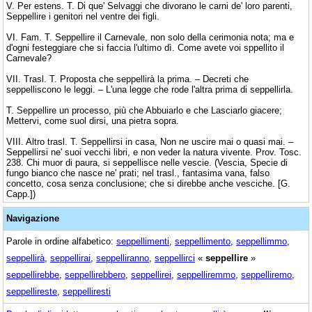
V. Per estens. T. Di que' Selvaggi che divorano le carni de' loro parenti,
Seppellire i genitori nel ventre dei figli.
VI. Fam. T. Seppellire il Carnevale, non solo della cerimonia nota; ma e
d'ogni festeggiare che si faccia l'ultimo dì. Come avete voi sppellito il
Carnevale?
VII. Trasl. T. Proposta che seppellirà la prima. – Decreti che
seppelliscono le leggi. – L'una legge che rode l'altra prima di seppellirla.
T. Seppellire un processo, più che Abbuiarlo e che Lasciarlo giacere;
Mettervi, come suol dirsi, una pietra sopra.
VIII. Altro trasl. T. Seppellirsi in casa, Non ne uscire mai o quasi mai. –
Seppellirsi ne' suoi vecchi libri, e non veder la natura vivente. Prov. Tosc.
238. Chi muor di paura, si seppellisce nelle vescie. (Vescia, Specie di
fungo bianco che nasce ne' prati; nel trasl., fantasima vana, falso
concetto, cosa senza conclusione; che si direbbe anche vesciche. [G.
Capp.])
Navigazione
Parole in ordine alfabetico:
seppellimenti
,
seppellimento
,
seppellimmo
,
seppellirà
,
seppellirai
,
seppelliranno
,
seppellirci
«
seppellire
»
seppellirebbe
,
seppellirebbero
,
seppellirei
,
seppelliremmo
,
seppelliremo
,
seppellireste
,
seppelliresti