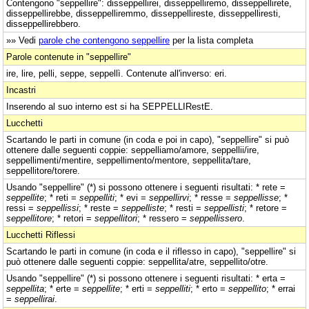
Contengono "seppellire": disseppellirei, disseppelliremo, disseppellirete,
disseppellirebbe, disseppelliremmo, disseppellireste, disseppelliresti,
disseppellirebbero.
»» Vedi
parole che contengono seppellire
per la lista completa
Parole contenute in "seppellire"
ire, lire, pelli, seppe, seppellì. Contenute all'inverso: eri.
Incastri
Inserendo al suo interno est si ha SEPPELLIRestE.
Lucchetti
Scartando le parti in comune (in coda e poi in capo), "seppellire" si può
ottenere dalle seguenti coppie: seppelliamo/amore, seppellii/ire,
seppellimenti/mentire, seppellimento/mentore, seppellita/tare,
seppellitore/torere.
Usando "seppellire" (*) si possono ottenere i seguenti risultati: * rete =
seppellite
; * reti =
seppelliti
; * evi =
seppellirvi
; * resse =
seppellisse
; *
ressi =
seppellissi
; * reste =
seppelliste
; * resti =
seppellisti
; * retore =
seppellitore
; * retori =
seppellitori
; * ressero =
seppellissero
.
Lucchetti Riflessi
Scartando le parti in comune (in coda e il riflesso in capo), "seppellire" si
può ottenere dalle seguenti coppie: seppellita/atre, seppellito/otre.
Usando "seppellire" (*) si possono ottenere i seguenti risultati: * erta =
seppellita
; * erte =
seppellite
; * erti =
seppelliti
; * erto =
seppellito
; * errai
=
seppellirai
.