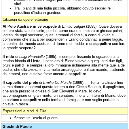
vita!
Tra i pianti di mia figlia piccola, abbiamo dovuto seppellire il
porcellino d'India in giardino.
Citazioni da opere letterarie
Al Polo Australe in velocipede
di
Emilio Salgari
(1895): Quale doveva
essere stata la loro sorte, perduti come erano in mezzo ai ghiacci polari,
lontani da ogni soccorso, quasi stremati di forze, a corto di viveri e
coll'inverno che stava per sorprenderli? Erano condannati a perire laggiù,
ai confini del mondo australe, di fame e di freddo, e di
seppellire
con loro
la grande scoperta?...
Il nido
di
Luigi Pirandello
(1895): E sempre, fissando lo sguardo su la
testina bionda di Lietta, il pensiero di Elena volava a quegli altri due figli,
bruni e pallidi; e sempre la loro immagine richiamava alla mente quella del
padre, che ella aveva in vita molto amareggiato, e il cui ricordo, trattenuto
dai rimorsi, non riusciva forse ancora a
seppellire
.
Il cappello del prete
di
Emilio De Marchi
(1888): — Terrai la chiave fino
al mio ritorno e porterai questa lettera a don Ciccio Scuotto, il «paglietta»,
che abita presso la chiesa di San Giovanni a Mare. Io devo
accompagnare un gran morto, un senatore, fino al cimitero di Miano, dove
lo portano a
seppellire
nella tomba di famiglia, e non voglio portare la
chiave in tasca.
Espressioni e Modi di Dire
Seppellire l'ascia di guerra
Giochi di Parole