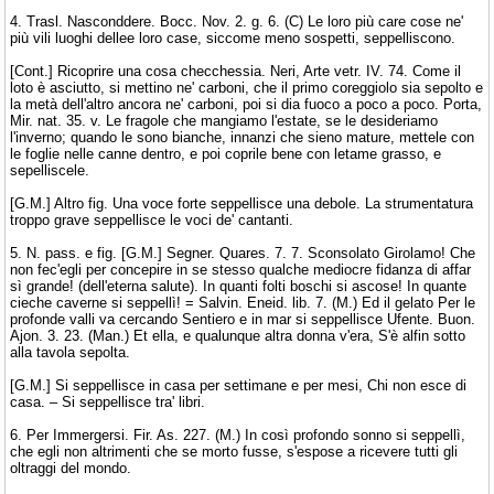
4. Trasl. Nasconddere. Bocc. Nov. 2. g. 6. (C) Le loro più care cose ne'
più vili luoghi dellee loro case, siccome meno sospetti, seppelliscono.
[Cont.] Ricoprire una cosa checchessia. Neri, Arte vetr. IV. 74. Come il
loto è asciutto, si mettino ne' carboni, che il primo coreggiolo sia sepolto e
la metà dell'altro ancora ne' carboni, poi si dia fuoco a poco a poco. Porta,
Mir. nat. 35. v. Le fragole che mangiamo l'estate, se le desideriamo
l'inverno; quando le sono bianche, innanzi che sieno mature, mettele con
le foglie nelle canne dentro, e poi coprile bene con letame grasso, e
sepelliscele.
[G.M.] Altro fig. Una voce forte seppellisce una debole. La strumentatura
troppo grave seppellisce le voci de' cantanti.
5. N. pass. e fig. [G.M.] Segner. Quares. 7. 7. Sconsolato Girolamo! Che
non fec'egli per concepire in se stesso qualche mediocre fidanza di affar
sì grande! (dell'eterna salute). In quanti folti boschi si ascose! In quante
cieche caverne si seppellì! = Salvin. Eneid. lib. 7. (M.) Ed il gelato Per le
profonde valli va cercando Sentiero e in mar si seppellisce Ufente. Buon.
Ajon. 3. 23. (Man.) Et ella, e qualunque altra donna v'era, S'è alfin sotto
alla tavola sepolta.
[G.M.] Si seppellisce in casa per settimane e per mesi, Chi non esce di
casa. – Si seppellisce tra' libri.
6. Per Immergersi. Fir. As. 227. (M.) In così profondo sonno si seppellì,
che egli non altrimenti che se morto fusse, s'espose a ricevere tutti gli
oltraggi del mondo.