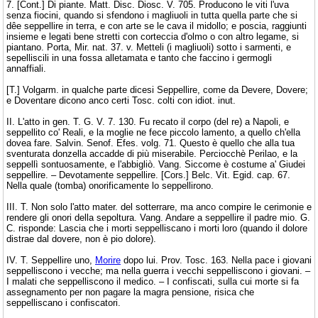
7. [Cont.] Di piante. Matt. Disc. Diosc. V. 705. Producono le viti l'uva
senza fiocini, quando si sfendono i magliuoli in tutta quella parte che si
dêe seppellire in terra, e con arte se le cava il midollo; e poscia, raggiunti
insieme e legati bene stretti con corteccia d'olmo o con altro legame, si
piantano. Porta, Mir. nat. 37. v. Metteli (i magliuoli) sotto i sarmenti, e
sepelliscili in una fossa alletamata e tanto che faccino i germogli
annaffiali.
[T.] Volgarm. in qualche parte dicesi Seppellire, come da Devere, Dovere;
e Doventare dicono anco certi Tosc. colti con idiot. inut.
II. L'atto in gen. T. G. V. 7. 130. Fu recato il corpo (del re) a Napoli, e
seppellito co' Reali, e la moglie ne fece piccolo lamento, a quello ch'ella
dovea fare. Salvin. Senof. Efes. volg. 71. Questo è quello che alla tua
sventurata donzella accadde di più miserabile. Perciocchè Perilao, e la
seppellì sontuosamente, e l'abbigliò. Vang. Siccome è costume a' Giudei
seppellire. – Devotamente seppellire. [Cors.] Belc. Vit. Egid. cap. 67.
Nella quale (tomba) onorificamente lo seppellirono.
III. T. Non solo l'atto mater. del sotterrare, ma anco compire le cerimonie e
rendere gli onori della sepoltura. Vang. Andare a seppellire il padre mio. G.
C. risponde: Lascia che i morti seppelliscano i morti loro (quando il dolore
distrae dal dovere, non è pio dolore).
IV. T. Seppellire uno,
Morire
dopo lui. Prov. Tosc. 163. Nella pace i giovani
seppelliscono i vecche; ma nella guerra i vecchi seppelliscono i giovani. –
I malati che seppelliscono il medico. – I confiscati, sulla cui morte si fa
assegnamento per non pagare la magra pensione, risica che
seppelliscano i confiscatori.