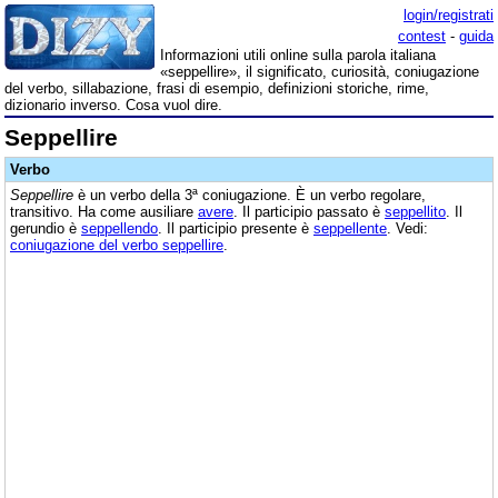
login/registrati
contest
-
guida
Informazioni utili online sulla parola italiana
«seppellire», il significato, curiosità, coniugazione
del verbo, sillabazione, frasi di esempio, definizioni storiche, rime,
dizionario inverso. Cosa vuol dire.
Seppellire
Verbo
Seppellire
è un verbo della 3ª coniugazione. È un verbo regolare,
transitivo. Ha come ausiliare
avere
. Il participio passato è
seppellito
. Il
gerundio è
seppellendo
. Il participio presente è
seppellente
. Vedi:
coniugazione del verbo seppellire
.