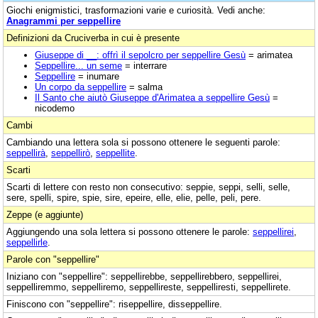
Giochi enigmistici, trasformazioni varie e curiosità. Vedi anche:
Anagrammi per seppellire
Definizioni da Cruciverba in cui è presente
Giuseppe di __: offrì il sepolcro per seppellire Gesù
= arimatea
Seppellire... un seme
= interrare
Seppellire
= inumare
Un corpo da seppellire
= salma
Il Santo che aiutò Giuseppe d'Arimatea a seppellire Gesù
=
nicodemo
Cambi
Cambiando una lettera sola si possono ottenere le seguenti parole:
seppellirà
,
seppellirò
,
seppellite
.
Scarti
Scarti di lettere con resto non consecutivo: seppie, seppi, selli, selle,
sere, spelli, spire, spie, sire, epeire, elle, elie, pelle, peli, pere.
Zeppe (e aggiunte)
Aggiungendo una sola lettera si possono ottenere le parole:
seppellirei
,
seppellirle
.
Parole con "seppellire"
Iniziano con "seppellire": seppellirebbe, seppellirebbero, seppellirei,
seppelliremmo, seppelliremo, seppellireste, seppelliresti, seppellirete.
Finiscono con "seppellire": riseppellire, disseppellire.