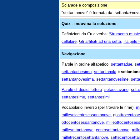
Sciarade e composizione
"settantanove" è formata da: settanta+nov
Quiz - indovina la soluzione
Definizioni da Cruciverba:
Strumento musica
cellulare
,
Gli affiliati ad una setta
,
Ha pelo 
Navigazione
Parole in ordine alfabetico:
settantadue
,
se
settantaduesimo
,
settantamila
«
settantan
settantanovesima
,
settantanovesime
,
sett
Parole di dodici lettere
:
setacciavano
,
seta
settantesime
,
settantesimi
Vocabolario inverso (per trovare le rime):
mi
milleseicentosessantanove
,
quattrocentos
ottocentosessantanove
,
milleottocentoses
millesettantanove
,
centosettantanove
,
mill
milletrecentosettantanove
,
settecentosetta