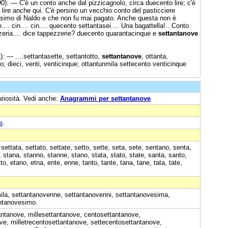
0): — C'è un conto anche dal pizzicagnolo, circa duecento lire; c'è
i lire anche qui. C'è persino un vecchio conto del pasticciere
esimo di Naldo e che non fu mai pagato. Anche questa non è
e.... cin.... cin.... quecento settantasei.... Una bagattella!.. Conto
zzeria.... dice tappezzerie? duecento quarantacinque e
settantanove
: — ....settantasette, settantotto,
settantanove
, ottanta,
o; dieci, venti, venticinque; ottantunmila settecento venticinque
uriosità. Vedi anche:
Anagrammi per settantanove
e
.
settata, settato, settate, setto, sette, seta, sete, sentano, senta,
 stana, stanno, stanne, stano, stata, stato, state, santa, santo,
, etano, etna, ente, enne, tanto, tante, tana, tane, tata, tate,
ila, settantanovenne, settantanovenni, settantanovesima,
antanovesimo.
antanove, millesettantanove, centosettantanove,
ve, milletrecentosettantanove, settecentosettantanove,