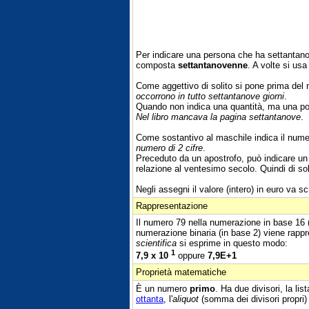
Per indicare una persona che ha settantano
composta
settantanovenne
. A volte si usa
Come aggettivo di solito si pone prima de
occorrono in tutto settantanove giorni
.
Quando non indica una quantità, ma una po
Nel libro mancava la pagina settantanove
.
Come sostantivo al maschile indica il nume
numero di 2 cifre
.
Preceduto da un apostrofo, può indicare un 
relazione al ventesimo secolo. Quindi di soli
Negli assegni il valore (intero) in euro va scr
Rappresentazione
Il numero 79 nella numerazione in base 16
numerazione binaria (in base 2) viene rapp
scientifica
si esprime in questo modo:
1
7,9 x 10
oppure
7,9E+1
Proprietà matematiche
È un numero
primo
. Ha due divisori, la li
ottanta
, l'
aliquot
(somma dei divisori propri