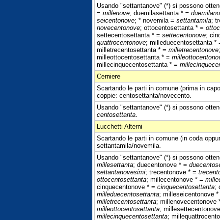
Usando "settantanove" (*) si possono ottene
=
millenove
; duemilasettanta * =
duemilan
seicentonove
; * novemila =
settantamila
; t
novecentonove
; ottocentosettanta * =
otto
settecentosettanta * =
settecentonove
; ci
quattrocentonove
; milleduecentosettanta *
milletrecentosettanta * =
milletrecentonove
milleottocentosettanta * =
milleottocentono
millecinquecentosettanta * =
millecinquece
Cerniere
Scartando le parti in comune (prima in capo
coppie: centosettanta/novecento.
Usando "settantanove" (*) si possono ottene
centosettanta
.
Lucchetti Alterni
Scartando le parti in comune (in coda oppur
settantamila/novemila.
Usando "settantanove" (*) si possono ottene
millesettanta
; duecentonove * =
duecentose
settantanovesimi
; trecentonove * =
trecent
ottocentosettanta
; millecentonove * =
mille
cinquecentonove * =
cinquecentosettanta
;
milleduecentosettanta
; milleseicentonove 
milletrecentosettanta
; millenovecentonove 
milleottocentosettanta
; millesettecentonov
millecinquecentosettanta
; millequattrocent