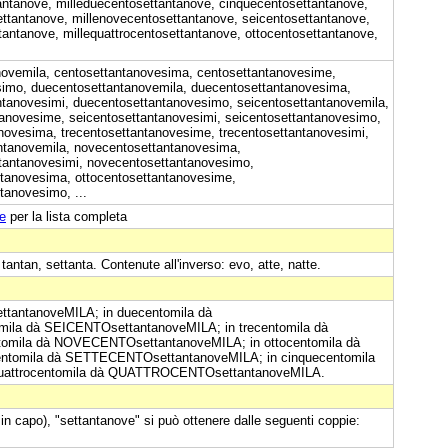
antanove, milleduecentosettantanove, cinquecentosettantanove,
ttantanove, millenovecentosettantanove, seicentosettantanove,
tantanove, millequattrocentosettantanove, ottocentosettantanove,
novemila, centosettantanovesima, centosettantanovesime,
simo, duecentosettantanovemila, duecentosettantanovesima,
tanovesimi, duecentosettantanovesimo, seicentosettantanovemila,
tanovesime, seicentosettantanovesimi, seicentosettantanovesimo,
anovesima, trecentosettantanovesime, trecentosettantanovesimi,
ntanovemila, novecentosettantanovesima,
tantanovesimi, novecentosettantanovesimo,
ntanovesima, ottocentosettantanovesime,
tanovesimo, ...
e
per la lista completa
 tantan, settanta. Contenute all'inverso: evo, atte, natte.
ettantanoveMILA; in duecentomila dà
ila dà SEICENTOsettantanoveMILA; in trecentomila dà
omila dà NOVECENTOsettantanoveMILA; in ottocentomila dà
ntomila dà SETTECENTOsettantanoveMILA; in cinquecentomila
uattrocentomila dà QUATTROCENTOsettantanoveMILA.
 in capo), "settantanove" si può ottenere dalle seguenti coppie: