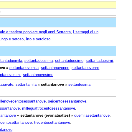
e.
le a tastiera popolare negli anni Settanta
,
I settaggi di un
lungo e setoso
,
Irto e setoloso
.
ttantaduemila
,
settantaduesima
,
settantaduesime
,
settantaduesimi
,
ove
»
settantanovemila
,
settantanovenne
,
settantanovenni
,
antanovesimi
,
settantanovesimo
cciavate
,
settantamila
«
settantanove
»
settantesima
,
llenovecentosessantanove
,
seicentosessantanove
,
essantanove
,
millequattrocentosessantanove
,
santanove
«
settantanove (evonatnattes)
»
duemilasettantanove
,
ecentosettantanove
,
trecentosettantanove
,
ntanove