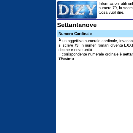
Informazioni utili on
numero 79, la scompos
Cosa vuol dire.
Settantanove
Numero Cardinale
È un aggettivo numerale cardinale, invariabi
si scrive
79
, in numeri romani diventa
LXX
decine e nove unità.
Il corrispondente numerale ordinale è
sett
79esimo
.