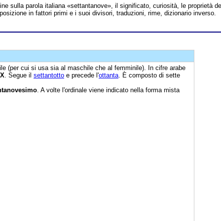
line sulla parola italiana «settantanove», il significato, curiosità, le proprietà de
izione in fattori primi e i suoi divisori, traduzioni, rime, dizionario inverso.
le (per cui si usa sia al maschile che al femminile). In cifre arabe
IX
. Segue il
settantotto
e precede l'
ottanta
. È composto di sette
antanovesimo
. A volte l'ordinale viene indicato nella forma mista