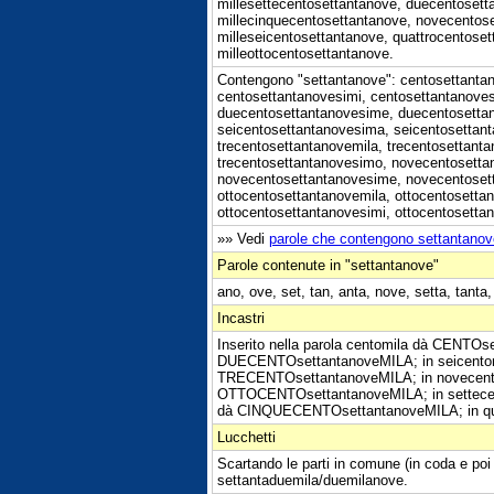
millesettecentosettantanove, duecentosett
millecinquecentosettantanove, novecentose
milleseicentosettantanove, quattrocentoset
milleottocentosettantanove.
Contengono "settantanove": centosettanta
centosettantanovesimi, centosettantanove
duecentosettantanovesime, duecentosettan
seicentosettantanovesima, seicentosettan
trecentosettantanovemila, trecentosettant
trecentosettantanovesimo, novecentosetta
novecentosettantanovesime, novecentoset
ottocentosettantanovemila, ottocentosetta
ottocentosettantanovesimi, ottocentosettan
»» Vedi
parole che contengono settantanov
Parole contenute in "settantanove"
ano, ove, set, tan, anta, nove, setta, tanta,
Incastri
Inserito nella parola centomila dà CENTOs
DUECENTOsettantanoveMILA; in seicentom
TRECENTOsettantanoveMILA; in novecent
OTTOCENTOsettantanoveMILA; in settece
dà CINQUECENTOsettantanoveMILA; in q
Lucchetti
Scartando le parti in comune (in coda e poi
settantaduemila/duemilanove.