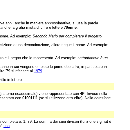
ve anni, anche in maniera approssimativa, si usa la parola
 anche la grafia mista di cifre e lettere
79enne
.
l nome. Ad esempio:
Secondo Mario per completare il progetto
sizione o una denominazione, allora segue il nome. Ad esempio:
ro e il segno che lo rappresenta. Ad esempio:
settantanove è un
anno in cui vengono omesse le prime due cifre, in particolare in
to '79 si riferisce al
1979
.
itto in lettere.
 (sistema esadecimale) viene rappresentato con
4F
. Invece nella
resentato con
01001111
(se si utilizzano otto cifre). Nella
notazione
sta completa è: 1, 79. La somma dei suoi divisori (funzione sigma) è
) è
uno
.