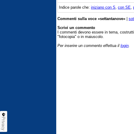
Indice parole che:
iniziano con S
,
con SE
,
Commenti sulla voce «settantanove»
|
sot
Scrivi un commento
I commenti devono essere in tema, costrut
"fotocopia" o in maiuscolo.
Per inserire un commento effettua il
login
.
Privacy