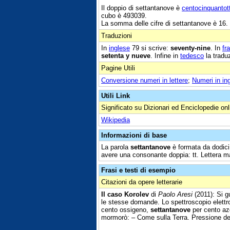
Il doppio di settantanove è
centocinquantot
cubo è 493039.
La somma delle cifre di settantanove è 16.
Traduzioni
In
inglese
79 si scrive:
seventy-nine
. In
fr
setenta y nueve
. Infine in
tedesco
la tradu
Pagine Utili
Conversione numeri in lettere
;
Numeri in in
Utili Link
Significato su Dizionari ed Enciclopedie onl
Wikipedia
Informazioni di base
La parola
settantanove
è formata da dodici 
avere una consonante doppia: tt. Lettera ma
Frasi e testi di esempio
Citazioni da opere letterarie
Il caso Korolev
di
Paolo Aresi
(2011): Si g
le stesse domande. Lo spettroscopio elettro
cento ossigeno,
settantanove
per cento azo
mormorò: – Come sulla Terra. Pressione dell'