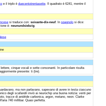
to
e il triplo è
duecentotrentasette
. Il quadrato è 6241, mentre il
ancese
si traduce con:
soixante-dix-neuf
. In
spagnolo
si dice:
zione è:
neunundsiebzig
.
glese
ine
lettere, cinque vocali e sette consonanti. In particolare risulta
ggiormente presente: ti (tre).
uardavano, ma non parlavano, sapevano di avere in testa ciascuno
nico degli scafandri inviò ai neurochip una buona notizia: venti per
to, tracce di anidride carbonica, argon, metano, neon. Clarke
aria 740 millibar. Quasi perfetta.