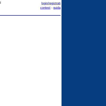
l
login/registrati
contest
-
guida