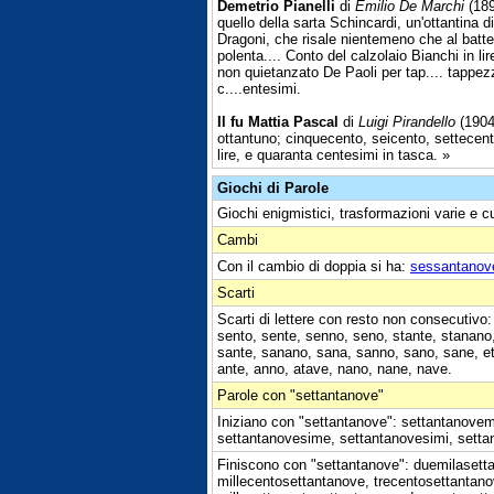
Demetrio Pianelli
di
Emilio De Marchi
(189
quello della sarta Schincardi, un'ottantina d
Dragoni, che risale nientemeno che al batt
polenta.... Conto del calzolaio Bianchi in lir
non quietanzato De Paoli per tap.... tappe
c....entesimi.
Il fu Mattia Pascal
di
Luigi Pirandello
(1904)
ottantuno; cinquecento, seicento, settecent
lire, e quaranta centesimi in tasca. »
Giochi di Parole
Giochi enigmistici, trasformazioni varie e c
Cambi
Con il cambio di doppia si ha:
sessantanov
Scarti
Scarti di lettere con resto non consecutivo: 
sento, sente, senno, seno, stante, stanano,
sante, sanano, sana, sanno, sano, sane, etto
ante, anno, atave, nano, nane, nave.
Parole con "settantanove"
Iniziano con "settantanove": settantanovem
settantanovesime, settantanovesimi, sett
Finiscono con "settantanove": duemilasett
millecentosettantanove, trecentosettantano