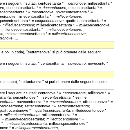
re i seguenti risultati: centosettanta * =
centonove
; millesettanta *
ove
; duecentosettanta * =
duecentonove
; seicentosettanta * =
recentosettanta * =
trecentonove
; novecentosettanta * =
centonove
; millecentosettanta * =
millecentonove
;
nquecentosettanta * =
cinquecentonove
; quattrocentosettanta * =
 =
milleduecentonove
; milleseicentosettanta * =
milleseicentonove
;
; millenovecentosettanta * =
millenovecentonove
;
ve
; millesettecentosettanta * =
millesettecentonove
;
ntonove
; ...
 e poi in coda), "settantanove" si può ottenere dalle seguenti
re i seguenti risultati: * centosettanta =
novecento
; novecento * =
e in capo), "settantanove" si può ottenere dalle seguenti coppie:
re i seguenti risultati: centonove * =
centosettanta
; millenove * =
ttanta
; seicentonove * =
seicentosettanta
; * esimie =
osettanta
; novecentonove * =
novecentosettanta
; ottocentonove * =
centosettanta
; settecentonove * =
settecentosettanta
;
 quattrocentonove * =
quattrocentosettanta
; milleduecentonove * =
* =
milleseicentosettanta
; milletrecentonove * =
* =
millenovecentosettanta
; milleottocentonove * =
e * =
millesettecentosettanta
; millecinquecentonove * =
onove * =
millequattrocentosettanta
; ...