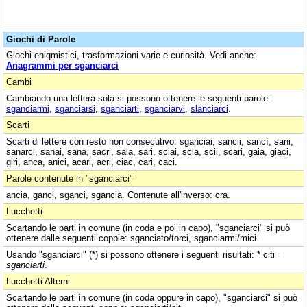
Giochi di Parole
Giochi enigmistici, trasformazioni varie e curiosità. Vedi anche:
Anagrammi per sganciarci
Cambi
Cambiando una lettera sola si possono ottenere le seguenti parole:
sganciarmi
,
sganciarsi
,
sganciarti
,
sganciarvi
,
slanciarci
.
Scarti
Scarti di lettere con resto non consecutivo: sganciai, sancii, sancì, sani,
sanarci, sanai, sana, sacri, saia, sari, sciai, scia, scii, scari, gaia, giaci,
giri, anca, anici, acari, acri, ciac, cari, caci.
Parole contenute in "sganciarci"
ancia, ganci, sganci, sgancia. Contenute all'inverso: cra.
Lucchetti
Scartando le parti in comune (in coda e poi in capo), "sganciarci" si può
ottenere dalle seguenti coppie: sganciato/torci, sganciarmi/mici.
Usando "sganciarci" (*) si possono ottenere i seguenti risultati: * citi =
sganciarti
.
Lucchetti Alterni
Scartando le parti in comune (in coda oppure in capo), "sganciarci" si può