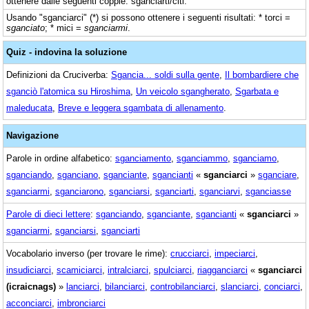
ottenere dalle seguenti coppie: sganciarti/citi.
Usando "sganciarci" (*) si possono ottenere i seguenti risultati: * torci =
sganciato
; * mici =
sganciarmi
.
Quiz - indovina la soluzione
Definizioni da Cruciverba:
Sgancia... soldi sulla gente
,
Il bombardiere che
sganciò l'atomica su Hiroshima
,
Un veicolo sgangherato
,
Sgarbata e
maleducata
,
Breve e leggera sgambata di allenamento
.
Navigazione
Parole in ordine alfabetico:
sganciamento
,
sganciammo
,
sganciamo
,
sganciando
,
sganciano
,
sganciante
,
sgancianti
«
sganciarci
»
sganciare
,
sganciarmi
,
sganciarono
,
sganciarsi
,
sganciarti
,
sganciarvi
,
sganciasse
Parole di dieci lettere
:
sganciando
,
sganciante
,
sgancianti
«
sganciarci
»
sganciarmi
,
sganciarsi
,
sganciarti
Vocabolario inverso (per trovare le rime):
crucciarci
,
impeciarci
,
insudiciarci
,
scamiciarci
,
intralciarci
,
spulciarci
,
riagganciarci
«
sganciarci
(icraicnags)
»
lanciarci
,
bilanciarci
,
controbilanciarci
,
slanciarci
,
conciarci
,
acconciarci
,
imbronciarci