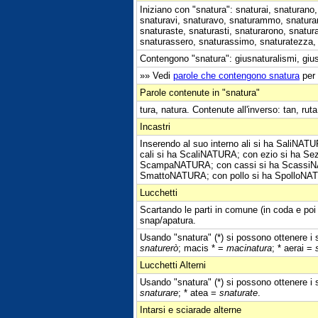
Iniziano con "snatura": snaturai, snaturano,
snaturavi, snaturavo, snaturammo, snaturan
snaturaste, snaturasti, snaturarono, snatu
snaturassero, snaturassimo, snaturatezza, 
Contengono "snatura": giusnaturalismi, giu
»» Vedi
parole che contengono snatura
per 
Parole contenute in "snatura"
tura, natura. Contenute all'inverso: tan, ruta
Incastri
Inserendo al suo interno ali si ha SaliN
cali si ha ScaliNATURA; con ezio si ha S
ScampaNATURA; con cassi si ha ScassiNA
SmattoNATURA; con pollo si ha SpolloNATU
Lucchetti
Scartando le parti in comune (in coda e poi 
snap/apatura.
Usando "snatura" (*) si possono ottenere i s
snaturerò
; macis * =
macinatura
; * aerai =
Lucchetti Alterni
Usando "snatura" (*) si possono ottenere i s
snaturare
; * atea =
snaturate
.
Intarsi e sciarade alterne