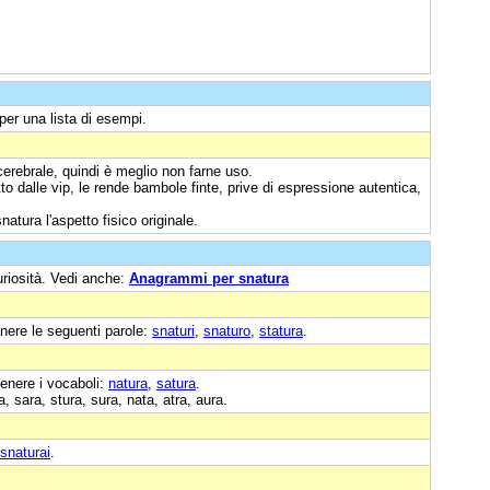
per una lista di esempi.
cerebrale, quindi è meglio non farne uso.
tto dalle vip, le rende bambole finte, prive di espressione autentica,
natura l'aspetto fisico originale.
uriosità. Vedi anche:
Anagrammi per snatura
nere le seguenti parole:
snaturi
,
snaturo
,
statura
.
enere i vocaboli:
natura
,
satura
.
, sara, stura, sura, nata, atra, aura.
snaturai
.