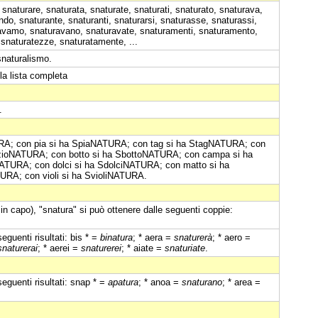
 snaturare, snaturata, snaturate, snaturati, snaturato, snaturava,
do, snaturante, snaturanti, snaturarsi, snaturasse, snaturassi,
ravamo, snaturavano, snaturavate, snaturamenti, snaturamento,
snaturatezze, snaturatamente, ...
snaturalismo.
la lista completa
.
ATURA; con pia si ha SpiaNATURA; con tag si ha StagNATURA; con
ezioNATURA; con botto si ha SbottoNATURA; con campa si ha
TURA; con dolci si ha SdolciNATURA; con matto si ha
RA; con violi si ha SvioliNATURA.
in capo), "snatura" si può ottenere dalle seguenti coppie:
eguenti risultati: bis * =
binatura
; * aera =
snaturerà
; * aero =
snaturerai
; * aerei =
snaturerei
; * aiate =
snaturiate
.
eguenti risultati: snap * =
apatura
; * anoa =
snaturano
; * area =