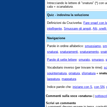
Intrecciando le lettere di "snatura" (*) con u
cala =
scanalatura
.
Quiz - indovina la soluzione
Definizioni da Cruciverba:
Fare snap! con le
intelligente
,
Smussare gli angoli
,
Alti, snelli
Navigazione
Parole in ordine alfabetico:
smussiamo
,
sm
snaturai
,
snaturamenti
,
snaturamento
,
sna
Parole di sette lettere
:
smurato
,
smuravo
,
Vocabolario inverso (per trovare le rime):
sc
squinternatura
,
ornatura
,
sfornatura
«
snatu
lappatura
,
mappatura
Indice parole che:
iniziano con S
,
con SN
,
Commenti sulla voce «snatura»
|
sottoscr
Scrivi un commento
I commenti devono essere in tema, costrut