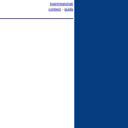
login/registrati
contest
-
guida