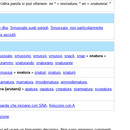
n'altra parola si può ottenere: rei * =
resinatura
; * eri =
snaturerai
; *
 dita
,
Smussate sugli spigoli
,
Smussata, non particolarmente
 e asciutti
.
ussiate
,
smussino
,
smussò
,
smusso
,
snack
,
snap
«
snatura
»
turammo
,
snaturando
,
snaturano
,
snaturante
smussai
«
snatura
»
snaturi
,
snaturo
,
snaturò
arnatura
,
marnatura
,
rimodernatura
,
ammodernatura
,
ra (arutans)
»
apatura
,
rapatura
,
crepatura
,
stampatura
,
scopatura
,
parole che iniziano con SNA
,
finiscono con A
izione
tivi ed usare un linguaggio decoroso. Non sono ammessi commenti