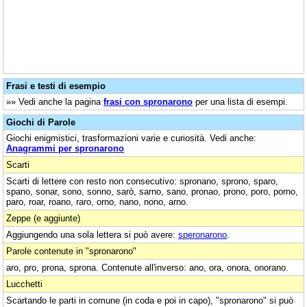
Frasi e testi di esempio
»» Vedi anche la pagina
frasi con spronarono
per una lista di esempi.
Giochi di Parole
Giochi enigmistici, trasformazioni varie e curiosità. Vedi anche:
Anagrammi per spronarono
Scarti
Scarti di lettere con resto non consecutivo: spronano, sprono, sparo,
spano, sonar, sono, sonno, sarò, sarno, sano, pronao, prono, poro, porno,
paro, roar, roano, raro, orno, nano, nono, arno.
Zeppe (e aggiunte)
Aggiungendo una sola lettera si può avere:
speronarono
.
Parole contenute in "spronarono"
aro, pro, prona, sprona. Contenute all'inverso: ano, ora, onora, onorano.
Lucchetti
Scartando le parti in comune (in coda e poi in capo), "spronarono" si può