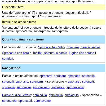
ottenere dalle seguenti coppie: sprint/rintronarono, sprint/intonarono.
Lucchetti Alterni
Usando "spronarono" (*) si possono ottenere i seguenti risultati: *
rintronarono =
sprint
; sprint * =
rintronarono
.
Intarsi e sciarade alterne
"spronarono" si può ottenere intrecciando le lettere delle seguenti coppie
di parole: sprono/arno, sonar/prono, sarno/prono.
Quiz - indovina la soluzione
Definizioni da Cruciverba:
Spronarsi l'un l'altro
,
Spronare, dare incentivo
,
Spronante con parole
,
Incitati, spronati a parole
,
Il grido che sprona i
corridori
.
Navigazione
Parole in ordine alfabetico:
spronarci
,
spronare
,
spronarla
,
spronarle
,
spronarli
,
spronarlo
,
spronarmi
«
spronarono
»
spronarsi
,
spronarti
,
spronarvi
,
spronasse
,
spronassero
,
spronassi
,
spronassimo
Parole di dieci lettere
:
sproloquia
,
sproloquiò
,
sproloquio
«
spronarono
»
spronatore
,
spronatori
,
spronavamo