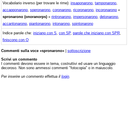
Vocabolario inverso (per trovare le rime):
insaponarono
,
tamponarono
,
accapponarono
,
speronarono
,
coronarono
,
ricoronarono
,
incoronarono
«
spronarono (onoranorps)
»
rintronarono
,
impersonarono
,
detonarono
,
accantonarono
,
piantonarono
,
intonarono
,
spintonarono
Indice parole che:
iniziano con S
,
con SP
,
parole che iniziano con SPR
,
finiscono con O
Commenti sulla voce «spronarono»
|
sottoscrizione
Scrivi un commento
I commenti devono essere in tema, costruttivi ed usare un linguaggio
decoroso. Non sono ammessi commenti "fotocopia" o in maiuscolo.
Per inserire un commento effettua il
login
.