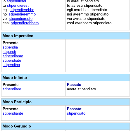
io
stipendierei
io avrei stipendiato
tu
stipendieresti
tu avresti stipendiato
egli
stipendierebbe
egli avrebbe stipendiato
noi
stipendieremmo
noi avremmo stipendiato
voi
stipendiereste
voi avreste stipendiato
essi
stipendierebbero
essi avrebbero stipendiato
Modo Imperativo
Presente
:
stipendia
stipendi
stipendiamo
stipendiate
stipendino
Modo Infinito
Presente
:
Passato
:
stipendiare
avere stipendiato
Modo Participio
Presente
:
Passato
:
stipendiante
stipendiato
Modo Gerundio