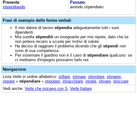
Presente
:
Passato
:
stipendiando
avendo stipendiato
Frasi di esempio delle forme verbali
Il mio datore di lavoro
stipendia
adeguatamente tutti i suoi
dipendenti.
Mia sorella
stipendiò
un insegnante per mio nipote, dato che lui
non poteva recarsi a scuola per motivi di salute.
Ha deciso di raggirare il problema dicendo che gli
stipendi
non
sono di sua competenza.
Per sistemare il giardino non è il caso di
stipendiare
qualcuno: se
ci mettiamo d'impegno possiamo farlo noi.
Navigazione
Lista Verbi in ordine alfabetico:
stillare
,
stimare
,
stimolare
,
stingere
,
stipare
«
stipendiare
»
stipulare
,
stiracchiare
,
stirare
,
stivare
,
stoccare
Vedi anche:
Verbi che iniziano con S
,
Verbi Italiani