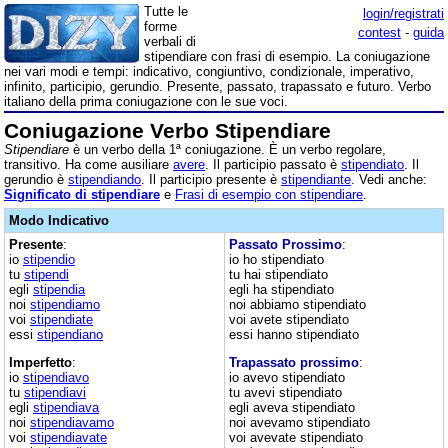
Tutte le
login/registrati
forme
contest
-
guida
verbali di
stipendiare con frasi di esempio. La coniugazione
nei vari modi e tempi: indicativo, congiuntivo, condizionale, imperativo,
infinito, participio, gerundio. Presente, passato, trapassato e futuro. Verbo
italiano della prima coniugazione con le sue voci.
Coniugazione Verbo Stipendiare
Stipendiare
è un verbo della 1ª coniugazione. È un verbo regolare,
transitivo. Ha come ausiliare
avere
. Il participio passato è
stipendiato
. Il
gerundio è
stipendiando
. Il participio presente è
stipendiante
. Vedi anche:
Significato di stipendiare
e
Frasi di esempio con stipendiare
.
Modo Indicativo
Presente
:
Passato Prossimo
:
io
stipendio
io ho stipendiato
tu
stipendi
tu hai stipendiato
egli
stipendia
egli ha stipendiato
noi
stipendiamo
noi abbiamo stipendiato
voi
stipendiate
voi avete stipendiato
essi
stipendiano
essi hanno stipendiato
Imperfetto
:
Trapassato prossimo
:
io
stipendiavo
io avevo stipendiato
tu
stipendiavi
tu avevi stipendiato
egli
stipendiava
egli aveva stipendiato
noi
stipendiavamo
noi avevamo stipendiato
voi
stipendiavate
voi avevate stipendiato