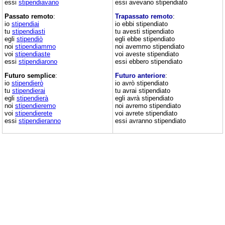
essi
stipendiavano
essi avevano stipendiato
Passato remoto
:
Trapassato remoto
:
io
stipendiai
io ebbi stipendiato
tu
stipendiasti
tu avesti stipendiato
egli
stipendiò
egli ebbe stipendiato
noi
stipendiammo
noi avemmo stipendiato
voi
stipendiaste
voi aveste stipendiato
essi
stipendiarono
essi ebbero stipendiato
Futuro semplice
:
Futuro anteriore
:
io
stipendierò
io avrò stipendiato
tu
stipendierai
tu avrai stipendiato
egli
stipendierà
egli avrà stipendiato
noi
stipendieremo
noi avremo stipendiato
voi
stipendierete
voi avrete stipendiato
essi
stipendieranno
essi avranno stipendiato