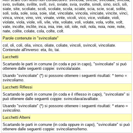
svio, sviliate, svilite, svilì, svii, sviate, svia, svolte, sinoli, sino, sicli, sili,
siate, site, scoliate, scoli, scolate, scola, sciate, scia, scie, scat, solite,
soli, sola, sole, soia, soie, slat, vincolate, vincola, vinciate, vincite, vinci,
vinca, vince, vino, vini, vinate, vinte, vicoli, vico, vice, violiate, violi,
violate, viola, viole, vili, vile, vite, voliate, voli, volate, vola, volte, volt,
vate, incolte, inclite, inca, inia, inie, ioli, iole, noli, nola, noia, noie, note,
nate, colite, colate, cola, colte, colt.
Parole contenute in "svincoliate"
col, oli, coli, olia, vinco, oliate, coliate, vincoli, svincoli, vincoliate.
Contenute all'inverso: eta, ilo, tai.
Lucchetti
Scartando le parti in comune (in coda e poi in capo), "svincoliate" si può
ottenere dalle seguenti coppie: svincola/aiate.
Usando "svincoliate" (*) si possono ottenere i seguenti risultati: * temo =
svincoliamo
.
Lucchetti Riflessi
Scartando le parti in comune (in coda e il riflesso in capo), "svincoliate" si
può ottenere dalle seguenti coppie: svincolava/avalliate.
Usando "svincoliate" (*) si possono ottenere i seguenti risultati: * etano =
svincolino
.
Lucchetti Alterni
Scartando le parti in comune (in coda oppure in capo), "svincoliate" si può
ottenere dalle seguenti coppie: svincoliamo/temo.