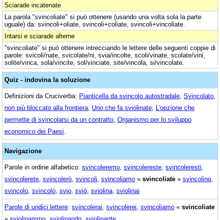
Sciarade incatenate
La parola "svincoliate" si può ottenere (usando una volta sola la parte
uguale) da: svincoli+oliate, svincoli+coliate, svincoli+vincoliate.
Intarsi e sciarade alterne
"svincoliate" si può ottenere intrecciando le lettere delle seguenti coppie di
parole: svicoli/nate, svicolate/ni, svia/incolte, scoli/vinate, scolate/vini,
solite/vinca, sola/vincite, sol/vinciate, site/vincola, si/vincolate.
Quiz - indovina la soluzione
Definizioni da Cruciverba:
Pianticella da svincolo autostradale
,
Svincolato,
non più bloccato alla frontiera
,
Uno che fa sviolinate
,
L'opzione che
permette di svincolarsi da un contratto
,
Organismo per lo sviluppo
economico dei Paesi
.
Navigazione
Parole in ordine alfabetico:
svincoleremo
,
svincolereste
,
svincoleresti
,
svincolerete
,
svincolerò
,
svincoli
,
svincoliamo
«
svincoliate
»
svincolino
,
svincolo
,
svincolò
,
svio
,
sviò
,
sviolina
,
sviolinai
Parole di undici lettere
:
svincolerai
,
svincolerei
,
svincoliamo
«
svincoliate
»
sviolinammo
,
sviolinando
,
sviolinante