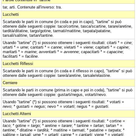
tar, arti. Contenute all'inverso: tra.
Lucchetti
Scartando le parti in comune (in coda e poi in capo), "tartine" si può
ottenere dalle seguenti coppie: taco/cortine, tasca/scartine, tarare/aretine,
tardità/ditatine, targo/gotine, tarmati/matitine, tarpata/patatine,
tarsali/salitine, tartan/tantine.
Usando "tartine" (*) si possono ottenere i seguenti risultati: citarti * =
cine
;
urtarti * =
urne
; cantarti * =
canne
; vietarti * =
viene
; capitarti * =
capine
;
maritarti * =
marine
; avventarti * =
avvenne
; capacitarti * =
capacine
;
facilitarti * =
faciline
.
Lucchetti Riflessi
Scartando le parti in comune (in coda e il riflesso in capo), "tartine" si può
ottenere dalle seguenti coppie: tarerà/aretine, tarsale/elastine.
Cerniere
Scartando le parti in comune (prima in capo e poi in coda), "tartine" si può
ottenere dalle seguenti coppie: gustarti/negus, votarti/nevo.
Usando "tartine" (*) si possono ottenere i seguenti risultati: * votarti =
nevo
; * gustarti =
negus
; nevo * =
votarti
; negus * =
gustarti
.
Lucchetti Alterni
Usando "tartine" (*) si possono ottenere i seguenti risultati: * cortine =
taco
; * gotine =
targo
; * aretine =
tarare
; * tantine =
tartan
; tartan * =
tantine
; * ditatine =
tardità
; * matitine =
tarmati
; * patatine =
tarpata
; *
salitine =
tarsali
; urne * =
urtarti
; canne * =
cantarti
; viene * =
vietarti
;