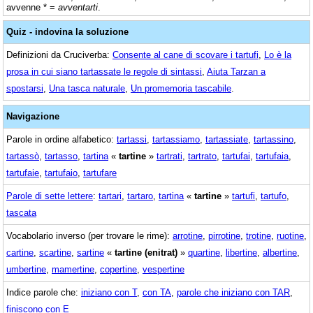
avvenne * =
avventarti
.
Quiz - indovina la soluzione
Definizioni da Cruciverba:
Consente al cane di scovare i tartufi
,
Lo è la
prosa in cui siano tartassate le regole di sintassi
,
Aiuta Tarzan a
spostarsi
,
Una tasca naturale
,
Un promemoria tascabile
.
Navigazione
Parole in ordine alfabetico:
tartassi
,
tartassiamo
,
tartassiate
,
tartassino
,
tartassò
,
tartasso
,
tartina
«
tartine
»
tartrati
,
tartrato
,
tartufai
,
tartufaia
,
tartufaie
,
tartufaio
,
tartufare
Parole di sette lettere
:
tartari
,
tartaro
,
tartina
«
tartine
»
tartufi
,
tartufo
,
tascata
Vocabolario inverso (per trovare le rime):
arrotine
,
pirrotine
,
trotine
,
ruotine
,
cartine
,
scartine
,
sartine
«
tartine (enitrat)
»
quartine
,
libertine
,
albertine
,
umbertine
,
mamertine
,
copertine
,
vespertine
Indice parole che:
iniziano con T
,
con TA
,
parole che iniziano con TAR
,
finiscono con E