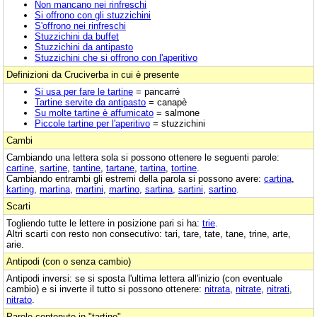
Non mancano nei rinfreschi
Si offrono con gli stuzzichini
S'offrono nei rinfreschi
Stuzzichini da buffet
Stuzzichini da antipasto
Stuzzichini che si offrono con l'aperitivo
Definizioni da Cruciverba in cui è presente
Si usa per fare le tartine
= pancarré
Tartine servite da antipasto
= canapè
Su molte tartine è affumicato
= salmone
Piccole tartine per l'aperitivo
= stuzzichini
Cambi
Cambiando una lettera sola si possono ottenere le seguenti parole:
cartine
,
sartine
,
tantine
,
tartane
,
tartina
,
tortine
.
Cambiando entrambi gli estremi della parola si possono avere:
cartina
,
karting
,
martina
,
martini
,
martino
,
sartina
,
sartini
,
sartino
.
Scarti
Togliendo tutte le lettere in posizione pari si ha:
trie
.
Altri scarti con resto non consecutivo: tari, tare, tate, tane, trine, arte,
arie.
Antipodi (con o senza cambio)
Antipodi inversi: se si sposta l'ultima lettera all'inizio (con eventuale
cambio) e si inverte il tutto si possono ottenere:
nitrata
,
nitrate
,
nitrati
,
nitrato
.
Parole contenute in "tartine"