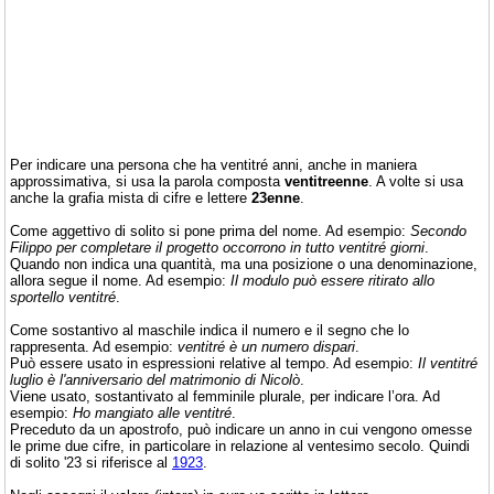
Per indicare una persona che ha ventitré anni, anche in maniera
approssimativa, si usa la parola composta
ventitreenne
. A volte si usa
anche la grafia mista di cifre e lettere
23enne
.
Come aggettivo di solito si pone prima del nome. Ad esempio:
Secondo
Filippo per completare il progetto occorrono in tutto ventitré giorni
.
Quando non indica una quantità, ma una posizione o una denominazione,
allora segue il nome. Ad esempio:
Il modulo può essere ritirato allo
sportello ventitré
.
Come sostantivo al maschile indica il numero e il segno che lo
rappresenta. Ad esempio:
ventitré è un numero dispari
.
Può essere usato in espressioni relative al tempo. Ad esempio:
Il ventitré
luglio è l'anniversario del matrimonio di Nicolò
.
Viene usato, sostantivato al femminile plurale, per indicare l’ora. Ad
esempio:
Ho mangiato alle ventitré
.
Preceduto da un apostrofo, può indicare un anno in cui vengono omesse
le prime due cifre, in particolare in relazione al ventesimo secolo. Quindi
di solito '23 si riferisce al
1923
.