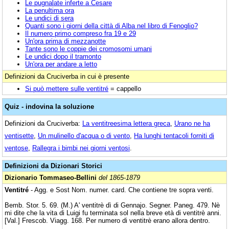
Le pugnalate inferte a Cesare
La penultima ora
Le undici di sera
Quanti sono i giorni della città di Alba nel libro di Fenoglio?
Il numero primo compreso fra 19 e 29
Un'ora prima di mezzanotte
Tante sono le coppie dei cromosomi umani
Le undici dopo il tramonto
Un'ora per andare a letto
Definizioni da Cruciverba in cui è presente
Si può mettere sulle ventitré
= cappello
Quiz - indovina la soluzione
Definizioni da Cruciverba:
La ventitreesima lettera greca
,
Urano ne ha
ventisette
,
Un mulinello d'acqua o di vento
,
Ha lunghi tentacoli forniti di
ventose
,
Rallegra i bimbi nei giorni ventosi
.
Definizioni da Dizionari Storici
Dizionario Tommaseo-Bellini
del 1865-1879
Ventitré
- Agg. e Sost Nom. numer. card. Che contiene tre sopra venti.
Bemb. Stor. 5. 69. (M.) A' ventitrè dì di Gennajo. Segner. Paneg. 479. Nè
mi dite che la vita di Luigi fu terminata sol nella breve età di ventitrè anni.
[Val.] Frescob. Viagg. 168. Per numero di ventitrè erano allora dentro.