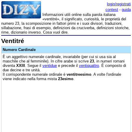
login/registrati
contest
-
guida
Informazioni utili online sulla parola italiana
«ventitré», il significato, curiosità, le proprietà del
numero 23, la scomposizione in fattori primi e i suoi divisori, traduzioni,
sillabazione, frasi di esempio, definizioni da cruciverba, definizioni storiche,
rime, dizionario inverso. Cosa vuol dire.
Ventitré
Numero Cardinale
È un aggettivo numerale cardinale, invariabile (per cui si usa sia al
maschile che al femminile). In cifre arabe si scrive
23
, in numeri romani
diventa
XXIII
. Segue il
ventidue
e precede il
ventiquattro
. È composto di
due decine e tre unità.
Il corrispondente numerale ordinale è
ventitreesimo
. A volte l'ordinale
viene indicato nella forma mista
23esimo
.