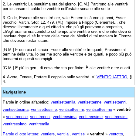
2. Le ventitrè; La penultima ora del giorno. [G.M.] Partirono alle ventitrè
per iscansare il caldo Le ventitrè nell'estate sonano alle sette.
3. Onde, Essere alle ventitrè ore; vale Essere in là con gli anni, Esser
vecchio. Varch. Stor. 12. 479. (M.) Impose a Filippo (Clemente)… che
dicesse liberamente a quei cittadini che più gli parevano a proposito,
ch'egli oramai era condotto col tempo alle ventitrè ore, e che intendeva di
lasciare dopo di sè lo stato della casa de' Medici di tal maniera in Firenze
che dovesse restar sicuro.
[G.M.] E con più efficacia: Esser alle ventitrè e tre quarti; Prossimo al
termine della vita. Io per me sono alle ventitrè e tre quarti, e poco più può
toccarmi di questi scompigli.
[G.M.] E più in gen., di cosa che sta per finire: È alle ventitrè e tre quarti.
4. Avere, Tenere, Portare il cappello sulle ventitrè. V.
VENTIQUATTRO
, §
4.
Navigazione
Parole in ordine alfabetico:
ventisettemila
,
ventisettenne
,
ventisettenni
,
ventisettesima
,
ventisettesime
,
ventisettesimi
,
ventisettesimo
«
ventitré
»
ventitreenne
,
ventitreenni
,
ventitreesima
,
ventitreesime
,
ventitreesimi
,
ventitreesimo
,
ventitremila
Parole di otto lettere
:
ventiere
,
ventilai
,
ventisei
«
ventitré
»
ventotto
,