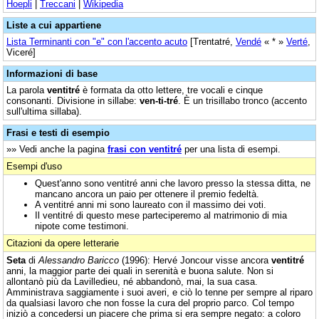
Hoepli
|
Treccani
|
Wikipedia
Liste a cui appartiene
Lista Terminanti con "e" con l'accento acuto
[Trentatré,
Vendé
« * »
Verté
,
Viceré]
Informazioni di base
La parola
ventitré
è formata da otto lettere, tre vocali e cinque
consonanti. Divisione in sillabe:
ven-ti-tré
. È un trisillabo tronco (accento
sull'ultima sillaba).
Frasi e testi di esempio
»» Vedi anche la pagina
frasi con ventitré
per una lista di esempi.
Esempi d'uso
Quest'anno sono ventitré anni che lavoro presso la stessa ditta, ne
mancano ancora un paio per ottenere il premio fedeltà.
A ventitré anni mi sono laureato con il massimo dei voti.
Il ventitré di questo mese parteciperemo al matrimonio di mia
nipote come testimoni.
Citazioni da opere letterarie
Seta
di
Alessandro Baricco
(1996): Hervé Joncour visse ancora
ventitré
anni, la maggior parte dei quali in serenità e buona salute. Non si
allontanò più da Lavilledieu, né abbandonò, mai, la sua casa.
Amministrava saggiamente i suoi averi, e ciò lo tenne per sempre al riparo
da qualsiasi lavoro che non fosse la cura del proprio parco. Col tempo
iniziò a concedersi un piacere che prima si era sempre negato: a coloro