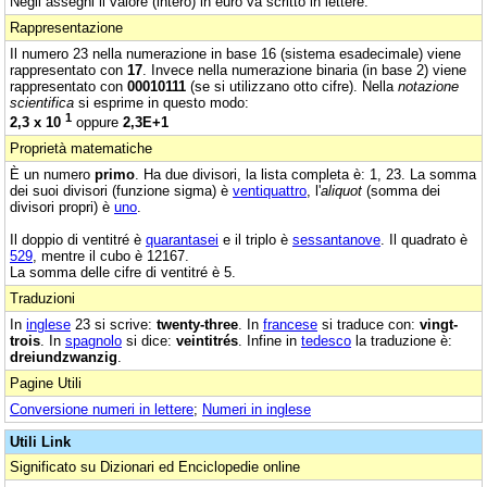
Negli assegni il valore (intero) in euro va scritto in lettere.
Rappresentazione
Il numero 23 nella numerazione in base 16 (sistema esadecimale) viene
rappresentato con
17
. Invece nella numerazione binaria (in base 2) viene
rappresentato con
00010111
(se si utilizzano otto cifre). Nella
notazione
scientifica
si esprime in questo modo:
1
2,3 x 10
oppure
2,3E+1
Proprietà matematiche
È un numero
primo
. Ha due divisori, la lista completa è: 1, 23. La somma
dei suoi divisori (funzione sigma) è
ventiquattro
, l'
aliquot
(somma dei
divisori propri) è
uno
.
Il doppio di ventitré è
quarantasei
e il triplo è
sessantanove
. Il quadrato è
529
, mentre il cubo è 12167.
La somma delle cifre di ventitré è 5.
Traduzioni
In
inglese
23 si scrive:
twenty-three
. In
francese
si traduce con:
vingt-
trois
. In
spagnolo
si dice:
veintitrés
. Infine in
tedesco
la traduzione è:
dreiundzwanzig
.
Pagine Utili
Conversione numeri in lettere
;
Numeri in inglese
Utili Link
Significato su Dizionari ed Enciclopedie online