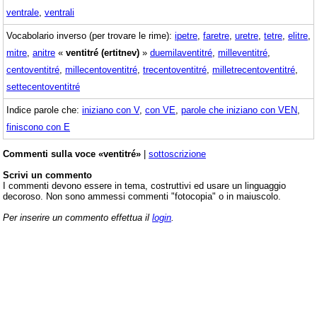
ventrale
,
ventrali
Vocabolario inverso (per trovare le rime):
ipetre
,
faretre
,
uretre
,
tetre
,
elitre
,
mitre
,
anitre
«
ventitré (ertitnev)
»
duemilaventitré
,
milleventitré
,
centoventitré
,
millecentoventitré
,
trecentoventitré
,
milletrecentoventitré
,
settecentoventitré
Indice parole che:
iniziano con V
,
con VE
,
parole che iniziano con VEN
,
finiscono con E
Commenti sulla voce «ventitré»
|
sottoscrizione
Scrivi un commento
I commenti devono essere in tema, costruttivi ed usare un linguaggio
decoroso. Non sono ammessi commenti "fotocopia" o in maiuscolo.
Per inserire un commento effettua il
login
.