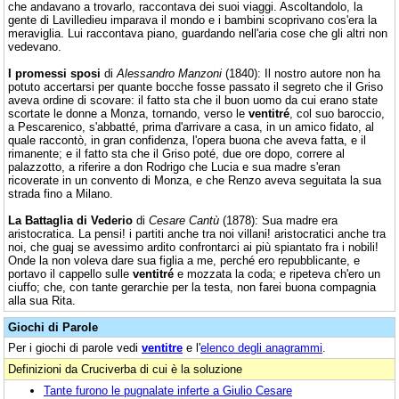
che andavano a trovarlo, raccontava dei suoi viaggi. Ascoltandolo, la
gente di Lavilledieu imparava il mondo e i bambini scoprivano cos'era la
meraviglia. Lui raccontava piano, guardando nell'aria cose che gli altri non
vedevano.
I promessi sposi
di
Alessandro Manzoni
(1840): Il nostro autore non ha
potuto accertarsi per quante bocche fosse passato il segreto che il Griso
aveva ordine di scovare: il fatto sta che il buon uomo da cui erano state
scortate le donne a Monza, tornando, verso le
ventitré
, col suo baroccio,
a Pescarenico, s'abbatté, prima d'arrivare a casa, in un amico fidato, al
quale raccontò, in gran confidenza, l'opera buona che aveva fatta, e il
rimanente; e il fatto sta che il Griso poté, due ore dopo, correre al
palazzotto, a riferire a don Rodrigo che Lucia e sua madre s'eran
ricoverate in un convento di Monza, e che Renzo aveva seguitata la sua
strada fino a Milano.
La Battaglia di Vederio
di
Cesare Cantù
(1878): Sua madre era
aristocratica. La pensi! i partiti anche tra noi villani! aristocratici anche tra
noi, che guaj se avessimo ardito confrontarci ai più spiantato fra i nobili!
Onde la non voleva dare sua figlia a me, perché ero repubblicante, e
portavo il cappello sulle
ventitré
e mozzata la coda; e ripeteva ch'ero un
ciuffo; che, con tante gerarchie per la testa, non farei buona compagnia
alla sua Rita.
Giochi di Parole
Per i giochi di parole vedi
ventitre
e l'
elenco degli anagrammi
.
Definizioni da Cruciverba di cui è la soluzione
Tante furono le pugnalate inferte a Giulio Cesare