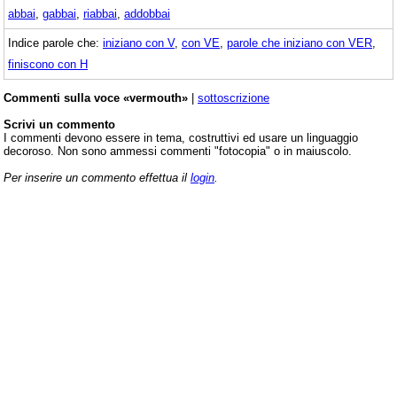
abbai
,
gabbai
,
riabbai
,
addobbai
Indice parole che:
iniziano con V
,
con VE
,
parole che iniziano con VER
,
finiscono con H
Commenti sulla voce «vermouth»
|
sottoscrizione
Scrivi un commento
I commenti devono essere in tema, costruttivi ed usare un linguaggio
decoroso. Non sono ammessi commenti "fotocopia" o in maiuscolo.
Per inserire un commento effettua il
login
.