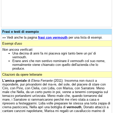
Frasi e testi di esempio
»» Vedi anche la pagina
frasi con vermouth
per una lista di esempi.
Esempi d'uso
Non ancora verificati:
Una decina di anni fa mi piaceva ogni tanto bere un po' di
vermouth.
Erano anni che non sentivo nominare il vermouth col suo nome,
normalmente viene chiamato con quello dell'azienda che lo
produce.
Citazioni da opere letterarie
L'amica geniale
di
Elena Ferrante
(2011): Insomma non riuscii a
risponderle, pur privandomi del ma-re, del sole, del piacere di stare con
Ciro, con Pino, con Clelia, con Lidia, con Marisa, con Sarratore. Meno
male che Nella, da un certo punto in poi, venne a tenermi compagnia sul
terrazzo portandomi un'orzata. Meno male che, quando tornarono dal
mare, i Sarratore si rammaricarono perché me n'ero stata a casa e
ripresero a festeggiarmi. Lidia volle preparare lei stessa una torta zeppa di
crema pasticcera, Nella aprì una bottiglia di
vermouth
, Donato attaccò a
cantare canzoni napoletane, Marisa mi regalò un cavalluccio marino di