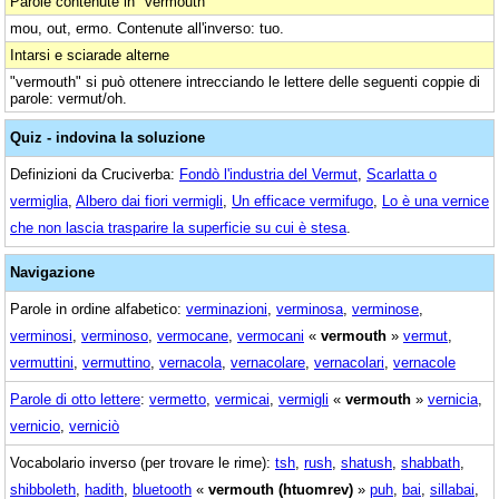
Parole contenute in "vermouth"
mou, out, ermo. Contenute all'inverso: tuo.
Intarsi e sciarade alterne
"vermouth" si può ottenere intrecciando le lettere delle seguenti coppie di
parole: vermut/oh.
Quiz - indovina la soluzione
Definizioni da Cruciverba:
Fondò l'industria del Vermut
,
Scarlatta o
vermiglia
,
Albero dai fiori vermigli
,
Un efficace vermifugo
,
Lo è una vernice
che non lascia trasparire la superficie su cui è stesa
.
Navigazione
Parole in ordine alfabetico:
verminazioni
,
verminosa
,
verminose
,
verminosi
,
verminoso
,
vermocane
,
vermocani
«
vermouth
»
vermut
,
vermuttini
,
vermuttino
,
vernacola
,
vernacolare
,
vernacolari
,
vernacole
Parole di otto lettere
:
vermetto
,
vermicai
,
vermigli
«
vermouth
»
vernicia
,
vernicio
,
verniciò
Vocabolario inverso (per trovare le rime):
tsh
,
rush
,
shatush
,
shabbath
,
shibboleth
,
hadith
,
bluetooth
«
vermouth (htuomrev)
»
puh
,
bai
,
sillabai
,