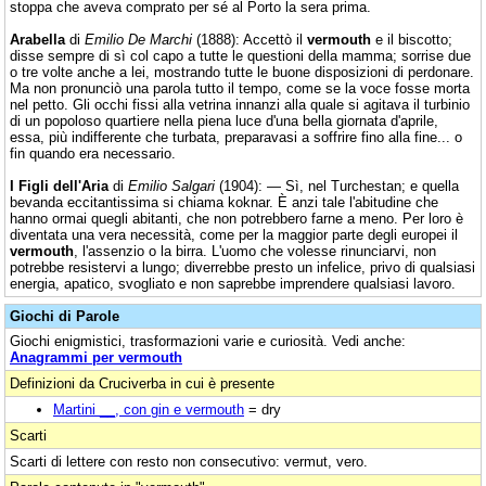
stoppa che aveva comprato per sé al Porto la sera prima.
Arabella
di
Emilio De Marchi
(1888): Accettò il
vermouth
e il biscotto;
disse sempre di sì col capo a tutte le questioni della mamma; sorrise due
o tre volte anche a lei, mostrando tutte le buone disposizioni di perdonare.
Ma non pronunciò una parola tutto il tempo, come se la voce fosse morta
nel petto. Gli occhi fissi alla vetrina innanzi alla quale si agitava il turbinio
di un popoloso quartiere nella piena luce d'una bella giornata d'aprile,
essa, più indifferente che turbata, preparavasi a soffrire fino alla fine... o
fin quando era necessario.
I Figli dell'Aria
di
Emilio Salgari
(1904): — Sì, nel Turchestan; e quella
bevanda eccitantissima si chiama koknar. È anzi tale l'abitudine che
hanno ormai quegli abitanti, che non potrebbero farne a meno. Per loro è
diventata una vera necessità, come per la maggior parte degli europei il
vermouth
, l'assenzio o la birra. L'uomo che volesse rinunciarvi, non
potrebbe resistervi a lungo; diverrebbe presto un infelice, privo di qualsiasi
energia, apatico, svogliato e non saprebbe imprendere qualsiasi lavoro.
Giochi di Parole
Giochi enigmistici, trasformazioni varie e curiosità. Vedi anche:
Anagrammi per vermouth
Definizioni da Cruciverba in cui è presente
Martini __, con gin e vermouth
= dry
Scarti
Scarti di lettere con resto non consecutivo: vermut, vero.