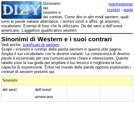
Dizionario
login/registrati
dei
contest
-
guida
sinonimi e
dei contrari. Come dire in altri modi western, quali
sono le parole italiane alternative, i termini simili e affini, gli antonimi,
vocabolario. Esempi di frasi che le utilizzano. Da del west a dell’ovest
americano. L'aggettivo qualificativo western.
Sinonimi di Western e i suoi contrari
Vedi anche:
significato di western
Scopri i sinonimi e contrari della parola
western
in questa utile pagina.
Amplia il tuo vocabolario con le diverse varianti. La conoscenza di diverse
parole è essenziale per una comunicazione chiara e interessante. Queste
tabelle sono la tua guida per ampliare il tuo lessico e migliorare la tua
capacità di espressione. Entra nel mondo delle parole opposte esplorando i
contrari di
western
presenti qui.
Sinonimi
del west
dell’ovest
americano