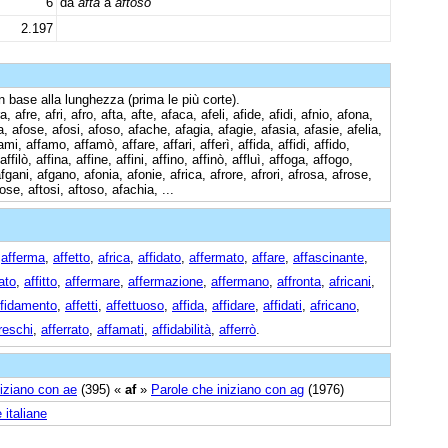
6
da
afta
a
aftoso
2.197
n base alla lunghezza (prima le più corte).
, afre, afri, afro, afta, afte, afaca, afeli, afide, afidi, afnio, afona,
, afose, afosi, afoso, afache, afagia, afagie, afasia, afasie, afelia,
ami, affamo, affamò, affare, affari, afferì, affida, affidi, affido,
o, affilò, affina, affine, affini, affino, affinò, affluì, affoga, affogo,
gani, afgano, afonia, afonie, africa, afrore, afrori, afrosa, afrose,
ose, aftosi, aftoso, afachia, ...
,
afferma
,
affetto
,
africa
,
affidato
,
affermato
,
affare
,
affascinante
,
ato
,
affitto
,
affermare
,
affermazione
,
affermano
,
affronta
,
africani
,
ffidamento
,
affetti
,
affettuoso
,
affida
,
affidare
,
affidati
,
africano
,
reschi
,
afferrato
,
affamati
,
affidabilità
,
afferrò
.
niziano con ae
(395) «
af
»
Parole che iniziano con ag
(1976)
 italiane