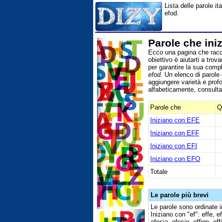
Lista delle parole i
efod.
Parole che ini
Ecco una pagina che racco
obiettivo è aiutarti a tro
per garantire la sua com
efod
. Un elenco di parole
aggiungere varietà e profo
alfabeticamente, consult
Parole che
Q
Iniziano con EFE
Iniziano con EFF
Iniziano con EFI
Iniziano con EFO
Totale
Le parole più brevi
Le parole sono ordinate i
Iniziano con "ef": effe, e
efesia, efesie, effige, eff