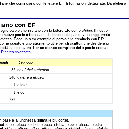
taliane che cominciano con le lettere EF. Informazioni dettagliate. Da efebei a
ziano con EF
glie parole che iniziano con le lettere EF, come
efebei
. Il nostro
vare nuove parole interessanti. L'elenco delle parole viene aggiornato
pletezza. Ecco un altro esempio di parola che comincia con
EF
:
 come questo è uno strumento utile per gli scrittori che desiderano
ndità al loro lavoro. Per un
elenco completo
delle parole ordinate
a
Ricerca Avanzata
.
uanti
Riepilogo
32
da
efebei
a
efesino
248
da
effe
a
effusori
1
efidrosi
1
efod
282
n base alla lunghezza (prima le più corte).
fod, efebi, efebo, efebei, efebeo, efebia, efebie, efedra, efedre,
igi, effusa, effuse, effusi, effuso, efebica, efebici, efebico, efelide,