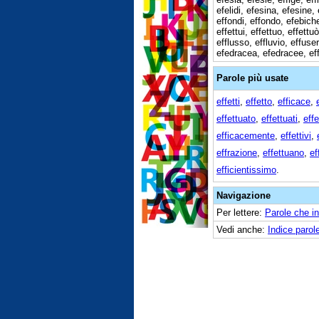
efelidi, efesina, efesine, 
effondi, effondo, efebiche,
effettui, effettuo, effettu
efflusso, effluvio, effuser
efedracea, efedracee, effet
Parole più usate
effetti
,
effetto
,
efficace
,
effettuato
,
effettuati
,
effe
efficacemente
,
effettivi
,
effrazione
,
effettuano
,
ef
efficientissimo
.
Navigazione
Per lettere:
Parole che i
Vedi anche:
Indice parole