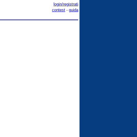
login/registrati
contest
-
guida