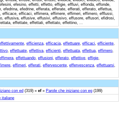
efesini, efesino, effetti, effetto, effigie, effluvi, effonda, effonde,
 efedrina, efedrine, efferata, efferate, efferati, efferato, effettua,
ò, efficace, efficaci, effimera, effimere, effimeri, effimero, efflussi,
o, effusiva, effusive, effusivi, effusivo, effusore, effusori, efidrosi,
tata, effettate, effettati, effettato, effettino, ...
effettivamente
,
efficienza
,
efficacia
,
effettuare
,
efficaci
,
efficiente
,
ttivo
,
effettuate
,
effettiva
,
efficienti
,
effettuata
,
effettua
,
effimero
,
effimera
,
effettuando
,
effusioni
,
efferato
,
effettive
,
effigie
,
fimere
,
effimeri
,
efferati
,
effervescente
,
effervescenza
,
effettuarsi
,
niziano con ed
(319) «
ef
»
Parole che iniziano con eg
(199)
 italiane