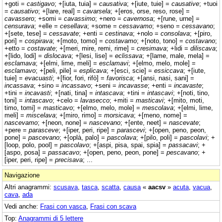
+goti =
castigavo
; +[iuta, tuia] =
causativa
; +[iute, tuie] =
causative
; +tuoi
=
causativo
; +[lare, real] =
cavarsela
; +[eros, orse, reso, rose] =
cavassero
; +somi =
cavassimo
; +nero =
cavernosa
; +[rune, urne] =
censurava
; +elle =
cesellava
; +some =
cessavamo
; +seno =
cessavano
;
+[sete, tese] =
cessavate
; +enti =
cestinava
; +nolo =
consolava
; +[piro,
pori] =
cospirava
; +[moto, tomo] =
costavamo
; +[noto, tono] =
costavano
;
+etto =
costavate
; +[meri, mire, remi, rime] =
cresimava
; +lidi =
diliscava
;
+[lido, lodi] =
dislocava
; +[lesi, lise] =
eclissava
; +[lame, male, mela] =
esclamava
; +[elmi, lime, meli] =
esclamavi
; +[elmo, melo, mole] =
esclamavo
; +[peli, pile] =
esplicava
; +[esci, scie] =
essiccava
; +[iute,
tuie] =
evacuasti
; +[fior, fori, rifò] =
favorisca
; +[ansi, nasi, sani] =
incassava
; +sino =
incassavo
; +seni =
incavasse
; +enti =
incavaste
;
+tini =
incavasti
; +[nati, tina] =
intascava
; +tini =
intascavi
; +[noti, tino,
toni] =
intascavo
; +celo =
lavasecco
; +miti =
masticavi
; +[mito, moti,
timo, tomi] =
masticavo
; +[elmo, melo, mole] =
mescolava
; +[elmi, lime,
meli] =
miscelava
; +[miro, rimo] =
morsicava
; +[meno, nome] =
nascevamo
; +[neon, none] =
nascevano
; +[ente, neet] =
nascevate
;
+pere =
parasceve
; +[iper, peri, ripe] =
parascevi
; +[open, peno, peon,
pone] =
pascevano
; +[oplà, palo] =
pascolava
; +[pilo, poli] =
pascolavi
; +
[loop, polo, pool] =
pascolavo
; +[aspi, pisa, spai, spia] =
passacavi
; +
[aspo, posa] =
passacavo
; +[open, peno, peon, pone] =
pescavano
; +
[iper, peri, ripe] =
precisava
; ...
Navigazione
Altri anagrammi:
scusava
,
tasca
,
scatta
,
causa
«
aacsv
»
acuta
,
vacua
,
cava
,
ada
Vedi anche:
Frasi con vasca
,
Frasi con scava
Top:
Anagrammi di 5 lettere