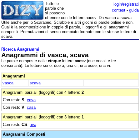
Tutte le
login/registrati
parole che
contest
-
guida
si possono
ottenere con le lettere aacsv. Da vasca a scava.
Utile anche per lo Scarabeo, Scrabble e altri giochi di parole online e non.
Qual è la scomposizione in coppie di parole, i logogrifi e gli anagrammi
composti. Permutazioni di senso compiuto formate con le stesse lettere di
scava.
Ricerca Anagrammi
Anagrammi di vasca, scava
Le parole composte dalle
cinque
lettere
aacsv
(due vocali e tre
consonanti). Le lettere sono: due a, una ci, una esse, una vi.
Anagrammi
vasca
scava
Anagrammi parziali (logogrifi) con 4 lettere:
2
Con resto
S
:
cava
Con resto
V
:
casa
Anagrammi parziali (logogrifi) con 3 lettere:
1
Con resto
CS
:
ava
Anagrammi Composti