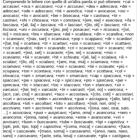
Componendo le lettere con quelle di un'altra parola si può ottenere: +caì =
accasavi
; +oca =
accasavo
; +cui =
accusavi
; +dea =
adescava
; +dei =
adescavi
; +ode =
adescavo
; +tiè =
avestica
; +osé =
avocasse
; +osi =
avocassi
; +ito =
avocasti
; +bei =
bisecava
; +tar =
castrava
; +tir =
castravi
; +ohi =
chiosava
; +ton =
constava
; +[ere, ree] =
esecrava
; +ifa =
fasciava
; +[ali, ila] =
lasciava
; +ili =
lasciavi
; +[ilo, oli] =
lasciavo
; +ili =
lisciava
; +uro =
oscurava
; +[pio, poi] =
posacavi
; +uri =
ricusava
; +[ori,
rio] =
rosicava
; +bra =
sbarcava
; +dal =
scaldava
; +din =
scandiva
; +non
=
scannavo
; +[nas, san] =
scansava
; +pop =
scappavo
; +dir =
scardavi
;
+[tar, tra] =
scartava
; +tir =
scartavi
; +sos =
scassavo
; +tot =
scattavo
;
+col =
scavalco
; +don =
scavando
; +cri =
scavarci
; +sir =
scavarsi
; +tir
=
scavarti
; +[est, set] =
scavaste
; +[ire, rei] =
scaverai
; +mio =
scaviamo
; +tiè =
scaviate
; +hit =
schivata
; +[ali, lai] =
scialava
; +ili =
scialavi
; +[ilo, oli] =
scialavo
; +[ami, mai, mia] =
sciamava
; +mio =
sciamavo
; +mio =
sciavamo
; +noi =
sciavano
; +tiè =
sciavate
; +più =
sciupava
; +ton =
scontava
; +sto =
scostava
; +tot =
scottava
; +col =
slovacca
; +ram =
smarcava
; +rom =
smarcavo
; +cap =
spaccava
; +cip =
spaccavi
; +pie =
spiaceva
; +cip =
spiccava
; +pro =
sporcava
; +per =
sprecava
; +tic =
staccavi
; +toc =
staccavo
; +ton =
stancavo
; +sir =
varcassi
; +[ter, tre] =
varcaste
; +tir =
varcasti
; +[ori, rio] =
varicosa
; +
[acri, cari, cria] =
accasarvi
; +taco =
accostava
; +[cito, coti] =
accostavi
;
+curi =
accusarvi
; +eden =
ascendeva
; +guai =
asciugava
; +[alto, lato] =
ascoltava
; +loti =
ascoltavi
; +loto =
ascoltavo
; +[noir, nori, orni] =
ascrivano
; +erri =
ascriverà
; +veri =
ascriveva
; +[iosa, oasi, osai, saio,
...] =
associava
; +puoi =
auspicavo
; +[arno, orna] =
avancorsa
; +nero =
avancorse
; +[enna, nane] =
avanscena
; +enne =
avanscene
; +viri =
avvisarci
; +buon =
buscavano
; +tube =
buscavate
; +tipi =
capistiva
; +
[opti, poti, tipo, topi] =
capostiva
; +[coma, moca] =
cascavamo
; +[tace,
teca] =
cascavate
; +[maso, soma] =
cassavamo
; +[anso, naos, naso,
sano] =
cassavano
; +[aste, seta, tesa] =
cassavate
; +gita =
castigava
;