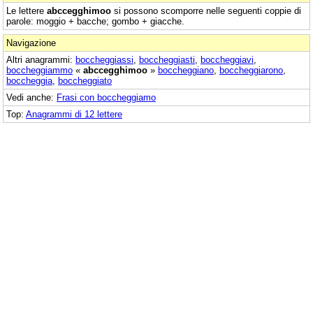
Le lettere
abccegghimoo
si possono scomporre nelle seguenti coppie di
parole: moggio + bacche; gombo + giacche.
Navigazione
Altri anagrammi:
boccheggiassi
,
boccheggiasti
,
boccheggiavi
,
boccheggiammo
«
abccegghimoo
»
boccheggiano
,
boccheggiarono
,
boccheggia
,
boccheggiato
Vedi anche:
Frasi con boccheggiamo
Top:
Anagrammi di 12 lettere