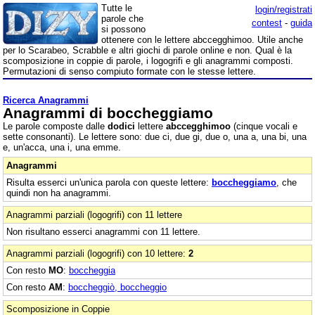
Tutte le
login/registrati
parole che
contest
-
guida
si possono
ottenere con le lettere abccegghimoo. Utile anche
per lo Scarabeo, Scrabble e altri giochi di parole online e non. Qual è la
scomposizione in coppie di parole, i logogrifi e gli anagrammi composti.
Permutazioni di senso compiuto formate con le stesse lettere.
Ricerca Anagrammi
Anagrammi di boccheggiamo
Le parole composte dalle
dodici
lettere
abccegghimoo
(cinque vocali e
sette consonanti). Le lettere sono: due ci, due gi, due o, una a, una bi, una
e, un'acca, una i, una emme.
Anagrammi
Risulta esserci un'unica parola con queste lettere:
boccheggiamo
, che
quindi non ha anagrammi.
Anagrammi parziali (logogrifi) con 11 lettere
Non risultano esserci anagrammi con 11 lettere.
Anagrammi parziali (logogrifi) con 10 lettere:
2
Con resto
MO
:
boccheggia
Con resto
AM
:
boccheggiò, boccheggio
Scomposizione in Coppie