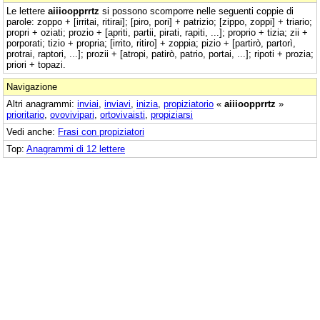
Le lettere
aiiioopprrtz
si possono scomporre nelle seguenti coppie di
parole: zoppo + [irritai, ritirai]; [piro, pori] + patrizio; [zippo, zoppi] + triario;
propri + oziati; prozio + [apriti, partii, pirati, rapiti, ...]; proprio + tizia; zii +
porporati; tizio + propria; [irrito, ritiro] + zoppia; pizio + [partirò, partorì,
protrai, raptori, ...]; prozii + [atropi, patirò, patrio, portai, ...]; ripoti + prozia;
priori + topazi.
Navigazione
Altri anagrammi:
inviai
,
inviavi
,
inizia
,
propiziatorio
«
aiiioopprrtz
»
prioritario
,
ovovivipari
,
ortovivaisti
,
propiziarsi
Vedi anche:
Frasi con propiziatori
Top:
Anagrammi di 12 lettere