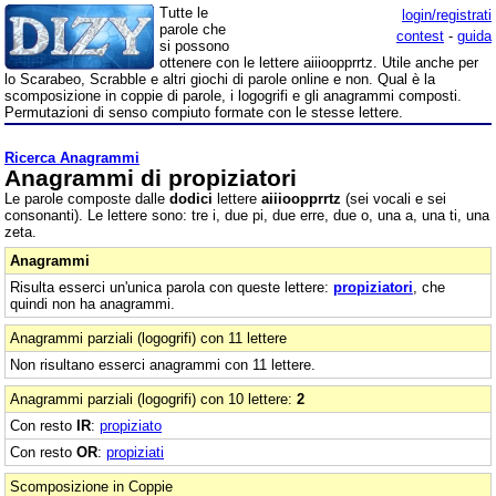
Tutte le
login/registrati
parole che
contest
-
guida
si possono
ottenere con le lettere aiiioopprrtz. Utile anche per
lo Scarabeo, Scrabble e altri giochi di parole online e non. Qual è la
scomposizione in coppie di parole, i logogrifi e gli anagrammi composti.
Permutazioni di senso compiuto formate con le stesse lettere.
Ricerca Anagrammi
Anagrammi di propiziatori
Le parole composte dalle
dodici
lettere
aiiioopprrtz
(sei vocali e sei
consonanti). Le lettere sono: tre i, due pi, due erre, due o, una a, una ti, una
zeta.
Anagrammi
Risulta esserci un'unica parola con queste lettere:
propiziatori
, che
quindi non ha anagrammi.
Anagrammi parziali (logogrifi) con 11 lettere
Non risultano esserci anagrammi con 11 lettere.
Anagrammi parziali (logogrifi) con 10 lettere:
2
Con resto
IR
:
propiziato
Con resto
OR
:
propiziati
Scomposizione in Coppie