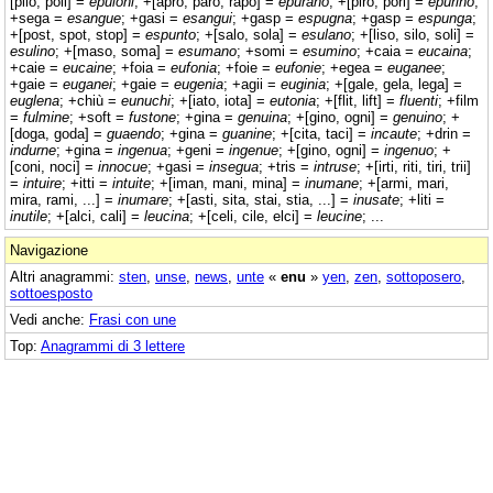
[pilo, poli] =
epuloni
; +[apro, paro, rapo] =
epurano
; +[piro, pori] =
epurino
;
+sega =
esangue
; +gasi =
esangui
; +gasp =
espugna
; +gasp =
espunga
;
+[post, spot, stop] =
espunto
; +[salo, sola] =
esulano
; +[liso, silo, soli] =
esulino
; +[maso, soma] =
esumano
; +somi =
esumino
; +caia =
eucaina
;
+caie =
eucaine
; +foia =
eufonia
; +foie =
eufonie
; +egea =
euganee
;
+gaie =
euganei
; +gaie =
eugenia
; +agii =
euginia
; +[gale, gela, lega] =
euglena
; +chiù =
eunuchi
; +[iato, iota] =
eutonia
; +[flit, lift] =
fluenti
; +film
=
fulmine
; +soft =
fustone
; +gina =
genuina
; +[gino, ogni] =
genuino
; +
[doga, goda] =
guaendo
; +gina =
guanine
; +[cita, taci] =
incaute
; +drin =
indurne
; +gina =
ingenua
; +geni =
ingenue
; +[gino, ogni] =
ingenuo
; +
[coni, noci] =
innocue
; +gasi =
insegua
; +tris =
intruse
; +[irti, riti, tiri, trii]
=
intuire
; +itti =
intuite
; +[iman, mani, mina] =
inumane
; +[armi, mari,
mira, rami, ...] =
inumare
; +[asti, sita, stai, stia, ...] =
inusate
; +liti =
inutile
; +[alci, cali] =
leucina
; +[celi, cile, elci] =
leucine
; ...
Navigazione
Altri anagrammi:
sten
,
unse
,
news
,
unte
«
enu
»
yen
,
zen
,
sottoposero
,
sottoesposto
Vedi anche:
Frasi con une
Top:
Anagrammi di 3 lettere