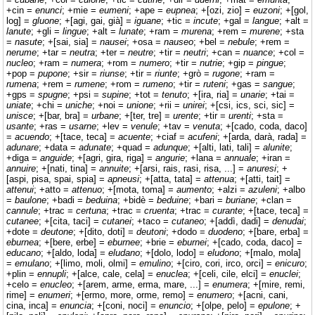
+cin =
enunci
; +mie =
eumeni
; +ape =
eupnea
; +[ozi, zio] =
euzoni
; +[gol,
log] =
gluone
; +[agi, gai, già] =
iguane
; +tic =
incute
; +gal =
langue
; +alt =
lanute
; +gli =
lingue
; +alt =
lunate
; +ram =
murena
; +rem =
murene
; +sta
=
nasute
; +[sai, sia] =
nausei
; +osa =
nauseo
; +bel =
nebule
; +rem =
nerume
; +tar =
neutra
; +ter =
neutre
; +tir =
neutri
; +can =
nuance
; +col =
nucleo
; +ram =
numera
; +rom =
numero
; +tir =
nutrie
; +gip =
pingue
;
+pop =
pupone
; +sir =
riunse
; +tir =
riunte
; +grò =
rugone
; +ram =
rumena
; +rem =
rumene
; +rom =
rumeno
; +tir =
ruteni
; +gas =
sangue
;
+gps =
spugne
; +psi =
supine
; +tot =
tenuto
; +[ira, ria] =
unarie
; +tai =
uniate
; +chi =
uniche
; +noi =
unione
; +rii =
unirei
; +[csi, ics, sci, sic] =
unisce
; +[bar, bra] =
urbane
; +[ter, tre] =
urente
; +tir =
urenti
; +sta =
usante
; +ras =
usarne
; +lev =
venule
; +tav =
venuta
; +[cado, coda, daco]
=
acuendo
; +[tace, teca] =
acuente
; +ciaf =
acufeni
; +[arda, darà, rada] =
adunare
; +data =
adunate
; +quad =
adunque
; +[alti, lati, tali] =
alunite
;
+diga =
anguide
; +[agri, gira, riga] =
angurie
; +lana =
annuale
; +iran =
annuire
; +[nati, tina] =
annuite
; +[arsi, rais, rasi, risa, ...] =
anuresi
; +
[aspi, pisa, spai, spia] =
apneusi
; +[atta, tata] =
attenua
; +[atti, tait] =
attenui
; +atto =
attenuo
; +[mota, toma] =
aumento
; +alzi =
azuleni
; +albo
=
baulone
; +badi =
beduina
; +bidè =
beduine
; +bari =
buriane
; +clan =
cannule
; +trac =
certuna
; +trac =
cruenta
; +trac =
curante
; +[tace, teca] =
cutanee
; +[cita, taci] =
cutanei
; +taco =
cutaneo
; +[addì, dadi] =
denudai
;
+dote =
deutone
; +[dito, doti] =
deutoni
; +dodo =
duodeno
; +[bare, erba] =
eburnea
; +[bere, erbe] =
eburnee
; +brie =
eburnei
; +[cado, coda, daco] =
educano
; +[aldo, loda] =
eludano
; +[dolo, lodo] =
eludono
; +[malo, mola]
=
emulano
; +[limo, moli, olmi] =
emulino
; +[ciro, cori, irco, orci] =
enicuro
;
+plin =
ennupli
; +[alce, cale, cela] =
enuclea
; +[celi, cile, elci] =
enuclei
;
+celo =
enucleo
; +[arem, arme, erma, mare, ...] =
enumera
; +[mire, remi,
rime] =
enumeri
; +[ermo, more, orme, remo] =
enumero
; +[acni, cani,
cina, inca] =
enuncia
; +[coni, noci] =
enuncio
; +[olpe, pelo] =
epulone
; +