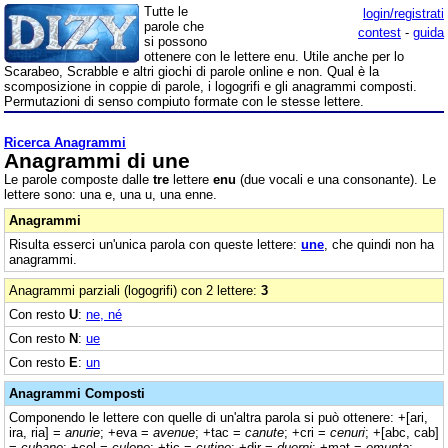
Tutte le
login/registrati
parole che
contest
-
guida
si possono
ottenere con le lettere enu. Utile anche per lo
Scarabeo, Scrabble e altri giochi di parole online e non. Qual è la
scomposizione in coppie di parole, i logogrifi e gli anagrammi composti.
Permutazioni di senso compiuto formate con le stesse lettere.
Ricerca Anagrammi
Anagrammi di une
Le parole composte dalle
tre
lettere
enu
(due vocali e una consonante). Le
lettere sono: una e, una u, una enne.
Anagrammi
Risulta esserci un'unica parola con queste lettere:
une
, che quindi non ha
anagrammi.
Anagrammi parziali (logogrifi) con 2 lettere:
3
Con resto
U
:
ne, né
Con resto
N
:
ue
Con resto
E
:
un
Anagrammi Composti
Componendo le lettere con quelle di un'altra parola si può ottenere: +[ari,
ira, ria] =
anurie
; +eva =
avenue
; +tac =
canute
; +cri =
cenuri
; +[abc, cab]
=
cubane
; +col =
culone
; +tic =
cutine
; +dir =
duerni
; +mat =
emunta
;