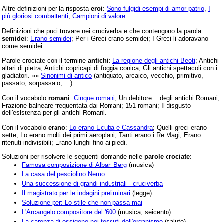
Altre definizioni per la risposta
eroi
:
Sono fulgidi esempi di amor patrio
,
I
più gloriosi combattenti
,
Campioni di valore
Definizioni che puoi trovare nei cruciverba e che contengono la parola
semidei
:
Erano semidei
; Per i Greci erano semidei; I Greci li adoravano
come semidei.
Parole crociate con il termine
antichi
:
La regione degli antichi Beoti
; Antichi
altari di pietra; Antichi copricapi di foggia conica; Gli antichi spettacoli con i
gladiatori. »»
Sinonimi di antico
(antiquato, arcaico, vecchio, primitivo,
passato, sorpassato, ...).
Con il vocabolo
romani
:
Cinque romani
; Un debitore... degli antichi Romani;
Frazione balneare frequentata dai Romani; 151 romani; Il disgusto
dell'esistenza per gli antichi Romani.
Con il vocabolo
erano
:
Lo erano Ecuba e Cassandra
; Quelli greci erano
sette; Lo erano molti dei primi aeroplani; Tanti erano i Re Magi; Erano
ritenuti indivisibili; Erano lunghi fino ai piedi.
Soluzioni per risolvere le seguenti domande nelle
parole crociate
:
Famosa composizione di Alban Berg
(musica)
La casa del pesciolino Nemo
Una successione di grandi industriali - cruciverba
Il magistrato per le indagini preliminari
(legge)
Soluzione per: Lo stile che non passa mai
L'Arcangelo compositore del '600
(musica, seicento)
La carenza di ossigeno nei tessuti dell'organismo
(salute)