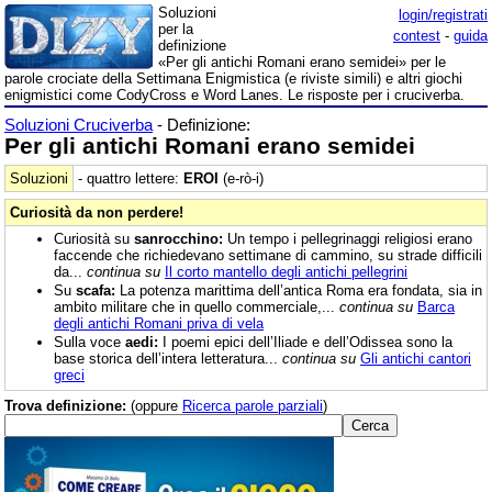
Soluzioni
login/registrati
per la
contest
-
guida
definizione
«Per gli antichi Romani erano semidei» per le
parole crociate della Settimana Enigmistica (e riviste simili) e altri giochi
enigmistici come CodyCross e Word Lanes. Le risposte per i cruciverba.
Soluzioni Cruciverba
- Definizione:
Per gli antichi Romani erano semidei
Soluzioni
- quattro lettere:
EROI
(e-rò-i)
Curiosità da non perdere!
Curiosità su
sanrocchino:
Un tempo i pellegrinaggi religiosi erano
faccende che richiedevano settimane di cammino, su strade difficili
da...
continua su
Il corto mantello degli antichi pellegrini
Su
scafa:
La potenza marittima dell’antica Roma era fondata, sia in
ambito militare che in quello commerciale,...
continua su
Barca
degli antichi Romani priva di vela
Sulla voce
aedi:
I poemi epici dell’Iliade e dell’Odissea sono la
base storica dell’intera letteratura...
continua su
Gli antichi cantori
greci
Trova definizione:
(oppure
Ricerca parole parziali
)