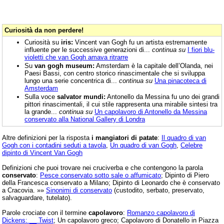
Curiosità da non perdere!
Curiosità su
iris:
Vincent van Gogh fu un artista estremamente
influente per le successive generazioni di...
continua su
I fiori blu-
violetti che van Gogh amava ritrarre
Su
van gogh museum:
Amsterdam è la capitale dell’Olanda, nei
Paesi Bassi, con centro storico rinascimentale che si sviluppa
lungo una serie concentrica di...
continua su
Una pinacoteca di
Amsterdam
Sulla voce
salvator mundi:
Antonello da Messina fu uno dei grandi
pittori rinascimentali, il cui stile rappresenta una mirabile sintesi tra
la grande...
continua su
Un capolavoro di Antonello da Messina
conservato alla National Gallery di Londra
Altre definizioni per la risposta
i mangiatori di patate
:
Il quadro di van
Gogh con i contadini seduti a tavola
,
Un quadro di van Gogh
,
Celebre
dipinto di Vincent Van Gogh
Definizioni che puoi trovare nei cruciverba e che contengono la parola
conservato
:
Pesce conservato sotto sale o affumicato
; Dipinto di Piero
della Francesca conservato a Milano; Dipinto di Leonardo che è conservato
a Cracovia. »»
Sinonimi di conservato
(custodito, serbato, preservato,
salvaguardare, tutelato).
Parole crociate con il termine
capolavoro
:
Romanzo capolavoro di
Dickens: __ Twist
; Un capolavoro greco; Capolavoro di Donatello in Piazza