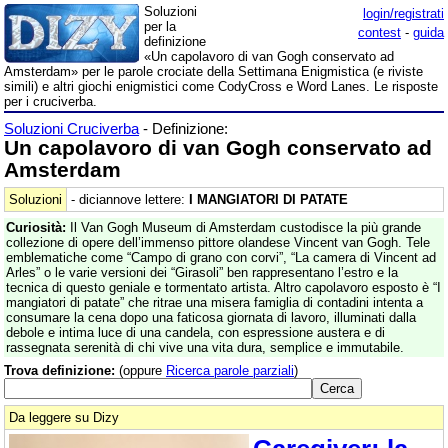
Soluzioni
login/registrati
per la
contest
-
guida
definizione
«Un capolavoro di van Gogh conservato ad
Amsterdam» per le parole crociate della Settimana Enigmistica (e riviste
simili) e altri giochi enigmistici come CodyCross e Word Lanes. Le risposte
per i cruciverba.
Soluzioni Cruciverba
- Definizione:
Un capolavoro di van Gogh conservato ad
Amsterdam
Soluzioni
- diciannove lettere:
I MANGIATORI DI PATATE
Curiosità:
Il Van Gogh Museum di Amsterdam custodisce la più grande
collezione di opere dell’immenso pittore olandese Vincent van Gogh. Tele
emblematiche come “Campo di grano con corvi”, “La camera di Vincent ad
Arles” o le varie versioni dei “Girasoli” ben rappresentano l’estro e la
tecnica di questo geniale e tormentato artista. Altro capolavoro esposto è “I
mangiatori di patate” che ritrae una misera famiglia di contadini intenta a
consumare la cena dopo una faticosa giornata di lavoro, illuminati dalla
debole e intima luce di una candela, con espressione austera e di
rassegnata serenità di chi vive una vita dura, semplice e immutabile.
Trova definizione:
(oppure
Ricerca parole parziali
)
Da leggere su Dizy