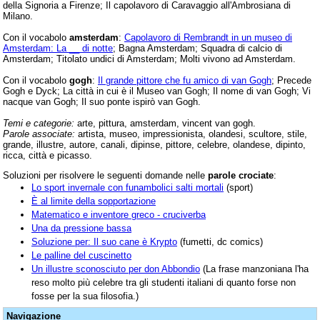
della Signoria a Firenze; Il capolavoro di Caravaggio all'Ambrosiana di
Milano.
Con il vocabolo
amsterdam
:
Capolavoro di Rembrandt in un museo di
Amsterdam: La __ di notte
; Bagna Amsterdam; Squadra di calcio di
Amsterdam; Titolato undici di Amsterdam; Molti vivono ad Amsterdam.
Con il vocabolo
gogh
:
Il grande pittore che fu amico di van Gogh
; Precede
Gogh e Dyck; La città in cui è il Museo van Gogh; Il nome di van Gogh; Vi
nacque van Gogh; Il suo ponte ispirò van Gogh.
Temi e categorie:
arte, pittura, amsterdam, vincent van gogh.
Parole associate:
artista, museo, impressionista, olandesi, scultore, stile,
grande, illustre, autore, canali, dipinse, pittore, celebre, olandese, dipinto,
ricca, città e picasso.
Soluzioni per risolvere le seguenti domande nelle
parole crociate
:
Lo sport invernale con funambolici salti mortali
(sport)
È al limite della sopportazione
Matematico e inventore greco - cruciverba
Una da pressione bassa
Soluzione per: Il suo cane è Krypto
(fumetti, dc comics)
Le palline del cuscinetto
Un illustre sconosciuto per don Abbondio
(La frase manzoniana l'ha
reso molto più celebre tra gli studenti italiani di quanto forse non
fosse per la sua filosofia.)
Navigazione