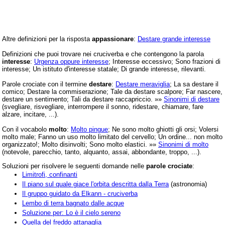
Altre definizioni per la risposta
appassionare
:
Destare grande interesse
Definizioni che puoi trovare nei cruciverba e che contengono la parola
interesse
:
Urgenza oppure interesse
; Interesse eccessivo; Sono frazioni di
interesse; Un istituto d'interesse statale; Di grande interesse, rilevanti.
Parole crociate con il termine
destare
:
Destare meraviglia
; La sa destare il
comico; Destare la commiserazione; Tale da destare scalpore; Far nascere,
destare un sentimento; Tali da destare raccapriccio. »»
Sinonimi di destare
(svegliare, risvegliare, interrompere il sonno, ridestare, chiamare, fare
alzare, incitare, ...).
Con il vocabolo
molto
:
Molto pingue
; Ne sono molto ghiotti gli orsi; Volersi
molto male; Fanno un uso molto limitato del cervello; Un ordine... non molto
organizzato!; Molto disinvolti; Sono molto elastici. »»
Sinonimi di molto
(notevole, parecchio, tanto, alquanto, assai, abbondante, troppo, ...).
Soluzioni per risolvere le seguenti domande nelle
parole crociate
:
Limitrofi, confinanti
Il piano sul quale giace l'orbita descritta dalla Terra
(astronomia)
Il gruppo guidato da Elkann - cruciverba
Lembo di terra bagnato dalle acque
Soluzione per: Lo è il cielo sereno
Quella del freddo attanaglia