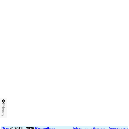
Privacy
Dizy
© 2013 - 2026
Prometheo
Informativa Privacy
-
Avvertenze