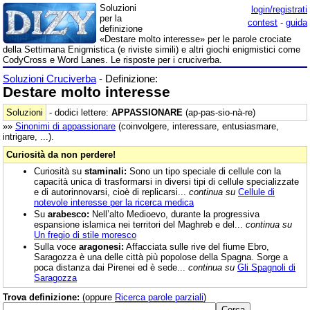
Soluzioni
login/registrati
per la
contest
-
guida
definizione
«Destare molto interesse» per le parole crociate
della Settimana Enigmistica (e riviste simili) e altri giochi enigmistici come
CodyCross e Word Lanes. Le risposte per i cruciverba.
Soluzioni Cruciverba
- Definizione:
Destare molto interesse
Soluzioni
- dodici lettere:
APPASSIONARE
(ap-pas-sio-nà-re)
»»
Sinonimi di
appassionare
(coinvolgere, interessare, entusiasmare,
intrigare, ...).
Curiosità da non perdere!
Curiosità su
staminali:
Sono un tipo speciale di cellule con la
capacità unica di trasformarsi in diversi tipi di cellule specializzate
e di autorinnovarsi, cioè di replicarsi...
continua su
Cellule di
notevole interesse per la ricerca medica
Su
arabesco:
Nell’alto Medioevo, durante la progressiva
espansione islamica nei territori del Maghreb e del...
continua su
Un fregio di stile moresco
Sulla voce
aragonesi:
Affacciata sulle rive del fiume Ebro,
Saragozza è una delle città più popolose della Spagna. Sorge a
poca distanza dai Pirenei ed è sede...
continua su
Gli Spagnoli di
Saragozza
Trova definizione:
(oppure
Ricerca parole parziali
)