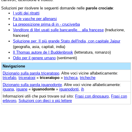
Soluzioni per risolvere le seguenti domande nelle
parole crociate
:
I volti dei ritratti
Fa le vasche per allenarsi
La preposizione prima di in - cruciverba
Venditore di libri usati sulle bancarelle... alla francese
(traduzione,
francese)
Soluzione per: Il più grande Stato dell'India, con capitale Jaipur
(geografia, asia, capitali, india)
Il Thomas autore de I Buddenbrook
(letteratura, romanzo)
Odio per il genere umano
(sentimenti)
Navigazione
Dizionario sulla parola
triceratopo
. Altre voci vicine alfabeticamente:
tricefalo
,
triceratopi
«
triceratopo
»
tricheca
,
tricheche
Dizionario sulla parola
iguanodonte
. Altre voci vicine alfabeticamente:
iguana
,
iguane
«
iguanodonte
»
iguanodonti
,
ih
Informazioni utili che puoi trovare sul sito:
Frasi con dinosauro
,
Frasi con
erbivoro
,
Soluzioni con dieci o più lettere