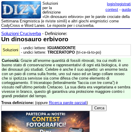
Soluzioni
login/registrati
per la
contest
-
guida
definizione
«Un dinosauro erbivoro» per le parole crociate della
Settimana Enigmistica (e riviste simili) e altri giochi enigmistici come
CodyCross e Word Lanes. Le risposte per i cruciverba.
Soluzioni Cruciverba
- Definizione:
Un dinosauro erbivoro
- undici lettere:
IGUANODONTE
Soluzioni
- undici lettere:
TRICERATOPO
(tri-ce-rà-to-po)
Curiosità:
Grazie all’enorme quantità di fossili ritrovati, tra cui molti in
buono stato di conservazione e rappresentativi di ogni età biologica, è uno
dei dinosauri più studiati. Celebre è anche il suo aspetto: un enorme testa
con un paio di corna sulla fronte, uno sul naso ed un largo collare osseo
che si ipotizza servisse sia come difesa che come elemento di
corteggiamento. Il triceratopo (letteralmente “faccia con tre corna”) è
vissuto nell’ultimo periodo Cretaceo. La sua dieta era vegetariana e sembra
vivesse in branco, questo gli garantiva una protezione maggiore contro i
grandi predatori del tempo.
Trova definizione:
(oppure
Ricerca parole parziali
)