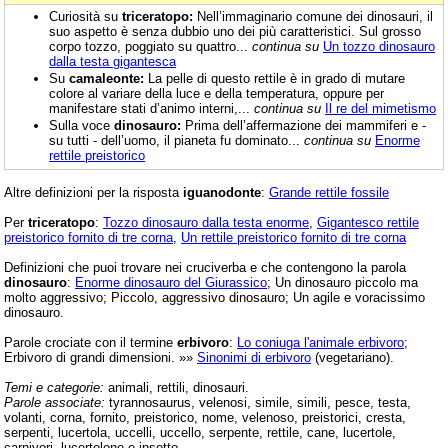
Curiosità su
triceratopo:
Nell’immaginario comune dei dinosauri, il
suo aspetto è senza dubbio uno dei più caratteristici. Sul grosso
corpo tozzo, poggiato su quattro...
continua su
Un tozzo dinosauro
dalla testa gigantesca
Su
camaleonte:
La pelle di questo rettile è in grado di mutare
colore al variare della luce e della temperatura, oppure per
manifestare stati d’animo interni,...
continua su
Il re del mimetismo
Sulla voce
dinosauro:
Prima dell’affermazione dei mammiferi e -
su tutti - dell’uomo, il pianeta fu dominato...
continua su
Enorme
rettile preistorico
Altre definizioni per la risposta
iguanodonte
:
Grande rettile fossile
Per
triceratopo
:
Tozzo dinosauro dalla testa enorme
,
Gigantesco rettile
preistorico fornito di tre corna
,
Un rettile preistorico fornito di tre corna
Definizioni che puoi trovare nei cruciverba e che contengono la parola
dinosauro
:
Enorme dinosauro del Giurassico
; Un dinosauro piccolo ma
molto aggressivo; Piccolo, aggressivo dinosauro; Un agile e voracissimo
dinosauro.
Parole crociate con il termine
erbivoro
:
Lo coniuga l'animale erbivoro
;
Erbivoro di grandi dimensioni. »»
Sinonimi di erbivoro
(vegetariano).
Temi e categorie:
animali, rettili, dinosauri.
Parole associate:
tyrannosaurus, velenosi, simile, simili, pesce, testa,
volanti, corna, fornito, preistorico, nome, velenoso, preistorici, cresta,
serpenti, lucertola, uccelli, uccello, serpente, rettile, cane, lucertole,
carnivori, lucertolone e insetto.