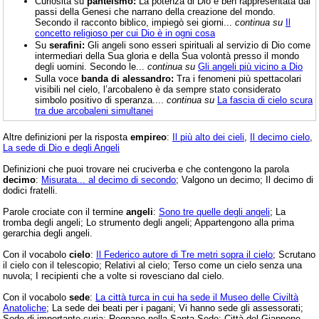
Curiosità su
panteismo:
La potenza di Dio è ben rappresentata dai
passi della Genesi che narrano della creazione del mondo.
Secondo il racconto biblico, impiegò sei giorni...
continua su
Il
concetto religioso per cui Dio è in ogni cosa
Su
serafini:
Gli angeli sono esseri spirituali al servizio di Dio come
intermediari della Sua gloria e della Sua volontà presso il mondo
degli uomini. Secondo le...
continua su
Gli angeli più vicino a Dio
Sulla voce
banda di alessandro:
Tra i fenomeni più spettacolari
visibili nel cielo, l’arcobaleno è da sempre stato considerato
simbolo positivo di speranza....
continua su
La fascia di cielo scura
tra due arcobaleni simultanei
Altre definizioni per la risposta
empireo
:
Il più alto dei cieli
,
Il decimo cielo
,
La sede di Dio e degli Angeli
Definizioni che puoi trovare nei cruciverba e che contengono la parola
decimo
:
Misurata... al decimo di secondo
; Valgono un decimo; Il decimo di
dodici fratelli.
Parole crociate con il termine
angeli
:
Sono tre quelle degli angeli
; La
tromba degli angeli; Lo strumento degli angeli; Appartengono alla prima
gerarchia degli angeli.
Con il vocabolo
cielo
:
Il Federico autore di Tre metri sopra il cielo
; Scrutano
il cielo con il telescopio; Relativi al cielo; Terso come un cielo senza una
nuvola; I recipienti che a volte si rovesciano dal cielo.
Con il vocabolo
sede
:
La città turca in cui ha sede il Museo delle Civiltà
Anatoliche
; La sede dei beati per i pagani; Vi hanno sede gli assessorati;
Sede di importante curia; Regnano nella Santa Sede; Città del Giappone