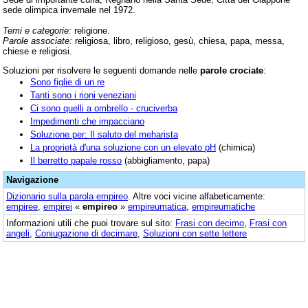
sede olimpica invernale nel 1972.
Temi e categorie:
religione.
Parole associate:
religiosa, libro, religioso, gesù, chiesa, papa, messa,
chiese e religiosi.
Soluzioni per risolvere le seguenti domande nelle
parole crociate
:
Sono figlie di un re
Tanti sono i rioni veneziani
Ci sono quelli a ombrello - cruciverba
Impedimenti che impacciano
Soluzione per: Il saluto del meharista
La proprietà d'una soluzione con un elevato pH
(chimica)
Il berretto papale rosso
(abbigliamento, papa)
Navigazione
Dizionario sulla parola
empireo
. Altre voci vicine alfabeticamente:
empiree
,
empirei
«
empireo
»
empireumatica
,
empireumatiche
Informazioni utili che puoi trovare sul sito:
Frasi con decimo
,
Frasi con
angeli
,
Coniugazione di decimare
,
Soluzioni con sette lettere