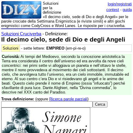
Soluzioni
login/registrati
per la
contest
-
guida
definizione
«Il decimo cielo, sede di Dio e degli Angeli» per le
parole crociate della Settimana Enigmistica (e riviste simili) e altri giochi
enigmistici come CodyCross e Word Lanes. Le risposte per i cruciverba.
Soluzioni Cruciverba
- Definizione:
Il decimo cielo, sede di Dio e degli Angeli
Soluzioni
- sette lettere:
EMPIREO
(em-pì-re-o)
Curiosità:
Ai tempi del Medioevo, secondo la concezione aristotelica la
Terra era considerata il centro dell’universo ed era avvolta da nove cieli
concentrici: nei primi sette vi alloggiava un pianeta e nell’ottavo le stelle,
mentre il nono provvedeva al movimento dei cieli sottostanti. Il decimo
cielo, che avvolgeva tutto l’universo, era un cielo immobile, immutabile ed
eterno. Al suo centro c’era Dio e vi risiedevano gli angeli e le anime dei
beati. Questo cielo prende il nome di Empireo (ossia “infuocato”) perché
sfavillante di pura luce. Dante Alighieri, nella “Divina commedia”, lo
descrive nel XXX canto del Paradiso.
Trova definizione:
(oppure
Ricerca parole parziali
)