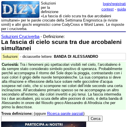
Soluzioni
login/registrati
per la
contest
-
guida
definizione
«La fascia di cielo scura tra due arcobaleni
simultanei» per le parole crociate della Settimana Enigmistica (e riviste
simili) e altri giochi enigmistici come CodyCross e Word Lanes. Le risposte
per i cruciverba.
Soluzioni Cruciverba
- Definizione:
La fascia di cielo scura tra due arcobaleni
simultanei
Soluzioni
- diciassette lettere:
BANDA DI ALESSANDRO
Curiosità:
Tra i fenomeni più spettacolari visibili nel cielo, l’arcobaleno è
da sempre stato considerato simbolo positivo di speranza. Probabilmente
perché accompagna il ritorno del Sole dopo la pioggia, contrastando con i
suoi colori il grigio delle nuvole temporalesche. La sua comparsa si deve
alla rifrazione e riflessione della luce solare nelle goccioline d’acqua
sospese nel cielo, che si scompone nei colori dell’iride secondo una certa
inclinazione. All’arcobaleno primario spesso se ne accompagna un altro
secondario all’esterno, dai colori invertiti e più tenui. La fascia intermedia
tra i due arcobaleni, più scura delle altre porzioni di cielo, è detta banda di
Alessandro in onore del filosofo greco Alessandro di Afrodisia che per
primo la descrisse.
Trova definizione:
(oppure
Ricerca parole parziali
)