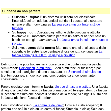
Curiosità da non perdere!
Curiosità su
fujita:
È un sistema utilizzato per classificare
l'intensità dei tornado basandosi sui danni causati alle strutture
umane e alla...
continua su
La sua scala misura l'intensità dei
tornado
Su
happy hour:
L’uscita dagli uffici e dalle quotidiane attività
lavorative è il momento giusto per fare un salto al bar per bere un
bicchiere con gli...
continua su
La fascia oraria in cui i bar riducono
i prezzi
Sulla voce
zona della morte:
Man mano che ci si allontana dalla
superficie terrestre la percentuale di ossigeno...
continua su
La
fascia sopra gli 8.000 m, in gergo alpinistico
Definizioni che puoi trovare nei cruciverba e che contengono la parola
simultanei
:
Coincidenti, simultanei
; Spari simultanei di fucileria; Spari
simultanei delle artiglierie di una corazzata. »»
Sinonimi di simultaneo
(contemporaneo, sincronico, sincrono, contestuale, concomitante,
coesistente, ...).
Parole crociate con il termine
fascia
:
Un tipo di fascia elastica
; Una fascia
di legno ai piedi del muro; La fascia oraria con più telespettatori; La fascia
di pesante tessuto che ricopre il bastone della tenda; Si cinge il busto con
la fascia tricolore; Fascia di territorio.
Con il vocabolo
cielo
:
La sommità del cielo
; Così è il cielo scoperto; Il
profeta che salì in cielo su un carro di fuoco; Sfreccia in cielo; Solo con