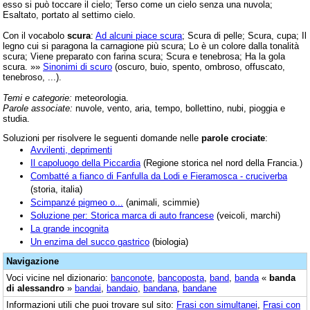
esso si può toccare il cielo; Terso come un cielo senza una nuvola;
Esaltato, portato al settimo cielo.
Con il vocabolo
scura
:
Ad alcuni piace scura
; Scura di pelle; Scura, cupa; Il
legno cui si paragona la carnagione più scura; Lo è un colore dalla tonalità
scura; Viene preparato con farina scura; Scura e tenebrosa; Ha la gola
scura. »»
Sinonimi di scuro
(oscuro, buio, spento, ombroso, offuscato,
tenebroso, ...).
Temi e categorie:
meteorologia.
Parole associate:
nuvole, vento, aria, tempo, bollettino, nubi, pioggia e
studia.
Soluzioni per risolvere le seguenti domande nelle
parole crociate
:
Avvilenti, deprimenti
Il capoluogo della Piccardia
(Regione storica nel nord della Francia.)
Combatté a fianco di Fanfulla da Lodi e Fieramosca - cruciverba
(storia, italia)
Scimpanzé pigmeo o...
(animali, scimmie)
Soluzione per: Storica marca di auto francese
(veicoli, marchi)
La grande incognita
Un enzima del succo gastrico
(biologia)
Navigazione
Voci vicine nel dizionario:
banconote
,
bancoposta
,
band
,
banda
«
banda
di alessandro
»
bandai
,
bandaio
,
bandana
,
bandane
Informazioni utili che puoi trovare sul sito:
Frasi con simultanei
,
Frasi con