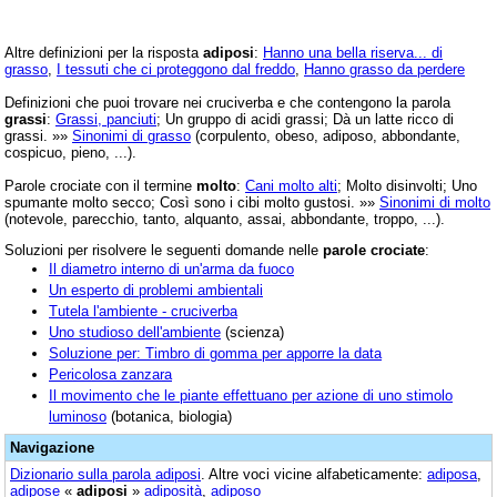
Altre definizioni per la risposta
adiposi
:
Hanno una bella riserva... di
grasso
,
I tessuti che ci proteggono dal freddo
,
Hanno grasso da perdere
Definizioni che puoi trovare nei cruciverba e che contengono la parola
grassi
:
Grassi, panciuti
; Un gruppo di acidi grassi; Dà un latte ricco di
grassi. »»
Sinonimi di grasso
(corpulento, obeso, adiposo, abbondante,
cospicuo, pieno, ...).
Parole crociate con il termine
molto
:
Cani molto alti
; Molto disinvolti; Uno
spumante molto secco; Così sono i cibi molto gustosi. »»
Sinonimi di molto
(notevole, parecchio, tanto, alquanto, assai, abbondante, troppo, ...).
Soluzioni per risolvere le seguenti domande nelle
parole crociate
:
Il diametro interno di un'arma da fuoco
Un esperto di problemi ambientali
Tutela l'ambiente - cruciverba
Uno studioso dell'ambiente
(scienza)
Soluzione per: Timbro di gomma per apporre la data
Pericolosa zanzara
Il movimento che le piante effettuano per azione di uno stimolo
luminoso
(botanica, biologia)
Navigazione
Dizionario sulla parola
adiposi
. Altre voci vicine alfabeticamente:
adiposa
,
adipose
«
adiposi
»
adiposità
,
adiposo