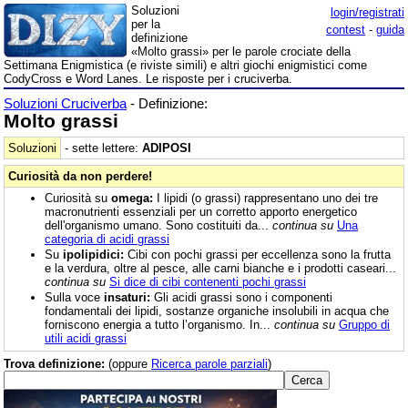
Soluzioni
login/registrati
per la
contest
-
guida
definizione
«Molto grassi» per le parole crociate della
Settimana Enigmistica (e riviste simili) e altri giochi enigmistici come
CodyCross e Word Lanes. Le risposte per i cruciverba.
Soluzioni Cruciverba
- Definizione:
Molto grassi
Soluzioni
- sette lettere:
ADIPOSI
Curiosità da non perdere!
Curiosità su
omega:
I lipidi (o grassi) rappresentano uno dei tre
macronutrienti essenziali per un corretto apporto energetico
dell'organismo umano. Sono costituiti da...
continua su
Una
categoria di acidi grassi
Su
ipolipidici:
Cibi con pochi grassi per eccellenza sono la frutta
e la verdura, oltre al pesce, alle carni bianche e i prodotti caseari...
continua su
Si dice di cibi contenenti pochi grassi
Sulla voce
insaturi:
Gli acidi grassi sono i componenti
fondamentali dei lipidi, sostanze organiche insolubili in acqua che
forniscono energia a tutto l’organismo. In...
continua su
Gruppo di
utili acidi grassi
Trova definizione:
(oppure
Ricerca parole parziali
)