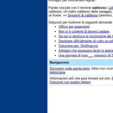
immagini per fotocamere digitali.
Parole crociate con il termine
sabbioso
:
Li
sabbioso; Un tratto sabbioso della spiaggia;
un fiume. »»
Sinonimi di sabbioso
(arenoso, 
Soluzioni per risolvere le seguenti domande
Ufficio per pagamenti
Non si è contenti di doverci andare
Da qui si gestisce la riscossione dei t
Destinare ufficialmente al culto un edi
Soluzione per: Strofinaccio
Artigiani che eseguono lavori in pietr
Una giornata di Ivan __, romanzo di 
Navigazione
Dizionario sulla parola
lehm
. Altre voci vic
leibniziana
Informazioni utili che puoi trovare sul sito:
Soluzioni con quattro lettere