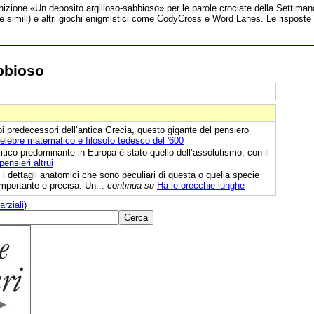
inizione «Un deposito argilloso-sabbioso» per le parole crociate della Settiman
te simili) e altri giochi enigmistici come CodyCross e Word Lanes. Le risposte
bbioso
 predecessori dell’antica Grecia, questo gigante del pensiero
elebre matematico e filosofo tedesco del '600
litico predominante in Europa è stato quello dell’assolutismo, con il
ensieri altrui
i dettagli anatomici che sono peculiari di questa o quella specie
mportante e precisa. Un...
continua su
Ha le orecchie lunghe
arziali
)