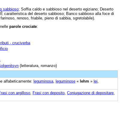
do sabbioso
; Soffia caldo e sabbioso nel deserto egiziano; Deserto
 È caratteristica del deserto sabbioso; Banco sabbioso alla foce di
farinoso, renoso, friabile, pieno di sabbia, sgretolabile).
 nelle
parole crociate
:
ributi - cruciverba
ficio
a
Solgenitsyn
(letteratura, romanzo)
ine alfabeticamente:
leguminosa
,
leguminose
«
lehm
»
lei
,
Frasi con argilloso
,
Frasi con deposito
,
Coniugazione di depositare
,