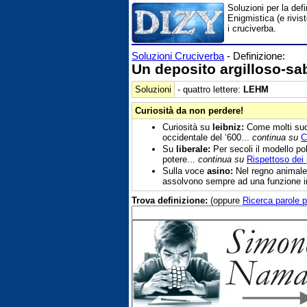
Soluzioni per la def
Enigmistica (e rivis
i cruciverba.
Soluzioni Cruciverba
- Definizione:
Un deposito argilloso-sa
Soluzioni
- quattro lettere:
LEHM
Curiosità da non perdere!
Curiosità su
leibniz:
Come molti suoi
occidentale del ‘600...
continua su
C
Su
liberale:
Per secoli il modello po
potere...
continua su
Rispettoso dei p
Sulla voce
asino:
Nel regno animale 
assolvono sempre ad una funzione i
Trova definizione:
(oppure
Ricerca parole p