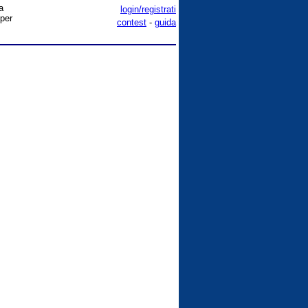
a
login/registrati
 per
contest
-
guida