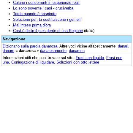
Calano i concorrenti in esperienze reali
Lo sono sovente i casi - cruciverba
Tarda quando è sospirato
Soluzione per: Li sostituiscono i gemelli
Mai intese prima d'ora
Così è detto il presidente di una Regione
(italia)
Navigazione
Dizionario sulla parola
danarosa
. Altre voci vicine alfabeticamente:
danari
,
danaro
«
danarosa
»
danarosamente
,
danarose
Informazioni utili che puoi trovare sul sito:
Frasi con liquido
,
Frasi con
una
,
Coniugazione di liquidare
,
Soluzioni con otto lettere