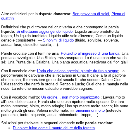
Altre definizioni per la risposta
danarosa
:
Ben provvista di soldi
,
Piena di
quattrini
Definizioni che puoi trovare nei cruciverba e che contengono la parola
liquido
:
Si effettuano aggiungendo liquido
; Liquido amaro prodotto dal
fegato; Un liquido torchiato; Liquido utile solo d'inverno; Come un liquido
denso e consistente. »»
Sinonimi di liquido
(fluido, solvibile, solvente,
acqua, fuso, disciolto, sciolto, ...).
Parole crociate con il termine
una
:
Poliziotto all'ingresso di una banca
; Una
persiana avvolgibile; Una Shirley mezzosoprano; Lo è una cosa che va da
sé; Una Punta della Calabria; Una pianta acquatica insettivora dai fiori gialli.
Con il vocabolo
che
:
L'aria che aziona speciali pistole da tiro a segno
; La
percorrevano le carovane che si recavano in Cina; Il cane la fa al padrone
che rincasa; Il romanziere greco del secolo III che scrisse Dafni e Cloe;
L'Alessandro che narrò la storia di Renzo e Lucia; Quel che si mangia nella
noce; La rete che nessun calciatore vorrebbe segnare.
Con il vocabolo
molto
:
Un ordine... non molto organizzato!
; Lavora molto
all'inizio delle scuole; Parola che uno usa ripetere molto spesso; Destare
molto interesse; Molto, molto adagio; Uno spumante molto secco; Ne sono
molto ghiotti gli orsi; Volersi molto male. »»
Sinonimi di molto
(notevole,
parecchio, tanto, alquanto, assai, abbondante, troppo, ...).
Soluzioni per risolvere le seguenti domande nelle
parole crociate
:
Di colore fulvo come il manto del re della foresta