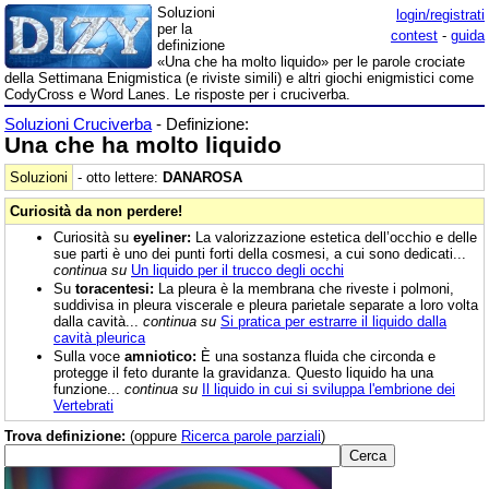
Soluzioni
login/registrati
per la
contest
-
guida
definizione
«Una che ha molto liquido» per le parole crociate
della Settimana Enigmistica (e riviste simili) e altri giochi enigmistici come
CodyCross e Word Lanes. Le risposte per i cruciverba.
Soluzioni Cruciverba
- Definizione:
Una che ha molto liquido
Soluzioni
- otto lettere:
DANAROSA
Curiosità da non perdere!
Curiosità su
eyeliner:
La valorizzazione estetica dell’occhio e delle
sue parti è uno dei punti forti della cosmesi, a cui sono dedicati...
continua su
Un liquido per il trucco degli occhi
Su
toracentesi:
La pleura è la membrana che riveste i polmoni,
suddivisa in pleura viscerale e pleura parietale separate a loro volta
dalla cavità...
continua su
Si pratica per estrarre il liquido dalla
cavità pleurica
Sulla voce
amniotico:
È una sostanza fluida che circonda e
protegge il feto durante la gravidanza. Questo liquido ha una
funzione...
continua su
Il liquido in cui si sviluppa l'embrione dei
Vertebrati
Trova definizione:
(oppure
Ricerca parole parziali
)