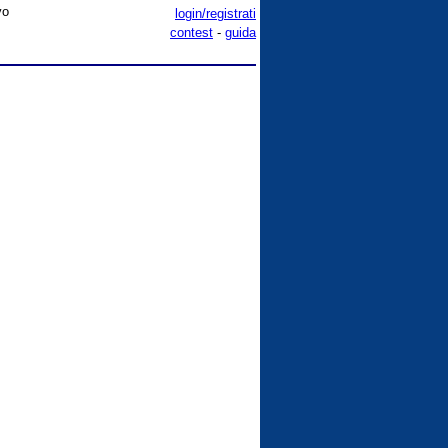
vo
login/registrati
contest
-
guida