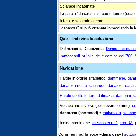
Sciarade incatenate
La parola "danarosa" si può ottenere (usan
Intarsi e sciarade alterne
"danarosa" si può ottenere intrecciando le l
Quiz - indovina la soluzione
Definizioni da Cruciverba:
Donna che maneg
immancabili sui visi delle damine del '700
,
Navigazione
Parole in ordine alfabetico:
dammene
,
dam
danarosamente
,
danarose
,
danarosi
,
danar
Parole di otto lettere
:
dalmazia
,
damerini
,
d
Vocabolario inverso (per trovare le rime):
c
danarosa (asoranad)
»
malvarosa
,
scabro
Indice parole che:
iniziano con D
,
con DA
,
Commenti sulla voce «danarosa»
|
sottos