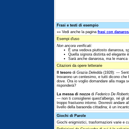
Frasi e testi di esempio
»» Vedi anche la pagina
frasi con danaros
Esempi d'uso
Non ancora verificati:
È una vedova piuttosto danarosa, s
Quella signora distinta ed elegante
Sarà anche danarosa, ma le manca 
Citazioni da opere letterarie
Il tesoro
di
Grazia Deledda
(1928): — Sent
trovarono un centesimo, e tutti dicono che 
dove. Ora io voglio domandare alla maga se 
risponderà?
La messa di nozze
di
Federico De Robert
— non ti consiglierei quest'albergo, né gli a
troppo frastuono intorno. Dovresti andare al
livello della baraonda cittadina; è un incant
Giochi di Parole
Giochi enigmistici, trasformazioni varie e c