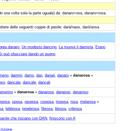
do una volta sola la parte uguale) da: danaro+osa, danaro+rosa.
ettere delle seguenti coppie di parole: darà/naos, darò/ansa.
gia danaro
,
Un modesto dancing
,
La muove il damista
,
Erano
Si può sbucciare dando un pugno
.
meno
,
dammi
,
damo
,
dan
,
danari
,
danaro
«
danarosa
»
oso
,
dancala
,
dancale
,
dancali
amerino
«
danarosa
»
danarose
,
danarosi
,
danaroso
orposa
,
sposa
,
rasposa
,
cisposa
,
risposa
,
rosa
,
melarosa
«
sa
,
lebbrosa
,
tenebrosa
,
fibrosa
,
librosa
,
cribrosa
parole che iniziano con DAN
,
finiscono con A
crizione