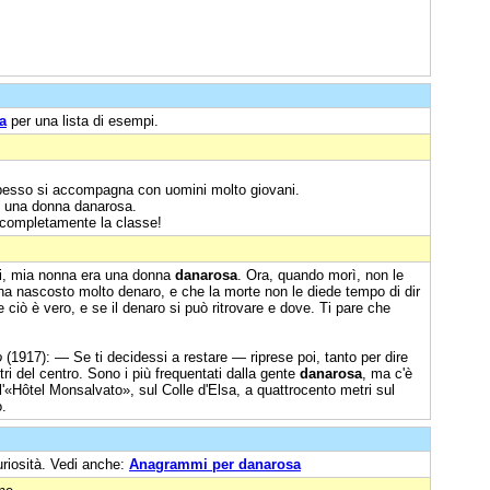
a
per una lista di esempi.
pesso si accompagna con uomini molto giovani.
 è una donna danarosa.
completamente la classe!
i, mia nonna era una donna
danarosa
. Ora, quando morì, non le
ha nascosto molto denaro, e che la morte non le diede tempo di dir
ciò è vero, e se il denaro si può ritrovare e dove. Ti pare che
o
(1917): — Se ti decidessi a restare — riprese poi, tanto per dire
ltri del centro. Sono i più frequentati dalla gente
danarosa
, ma c'è
l'«Hôtel Monsalvato», sul Colle d'Elsa, a quattrocento metri sul
o.
uriosità. Vedi anche:
Anagrammi per danarosa