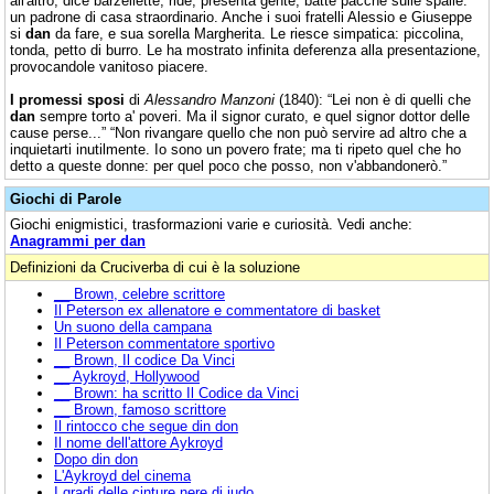
all'altro, dice barzellette, ride, presenta gente, batte pacche sulle spalle:
un padrone di casa straordinario. Anche i suoi fratelli Alessio e Giuseppe
si
dan
da fare, e sua sorella Margherita. Le riesce simpatica: piccolina,
tonda, petto di burro. Le ha mostrato infinita deferenza alla presentazione,
provocandole vanitoso piacere.
I promessi sposi
di
Alessandro Manzoni
(1840): “Lei non è di quelli che
dan
sempre torto a' poveri. Ma il signor curato, e quel signor dottor delle
cause perse...” “Non rivangare quello che non può servire ad altro che a
inquietarti inutilmente. Io sono un povero frate; ma ti ripeto quel che ho
detto a queste donne: per quel poco che posso, non v'abbandonerò.”
Giochi di Parole
Giochi enigmistici, trasformazioni varie e curiosità. Vedi anche:
Anagrammi per dan
Definizioni da Cruciverba di cui è la soluzione
__ Brown, celebre scrittore
Il Peterson ex allenatore e commentatore di basket
Un suono della campana
Il Peterson commentatore sportivo
__ Brown, Il codice Da Vinci
__ Aykroyd, Hollywood
__ Brown: ha scritto Il Codice da Vinci
__ Brown, famoso scrittore
Il rintocco che segue din don
Il nome dell'attore Aykroyd
Dopo din don
L'Aykroyd del cinema
I gradi delle cinture nere di judo