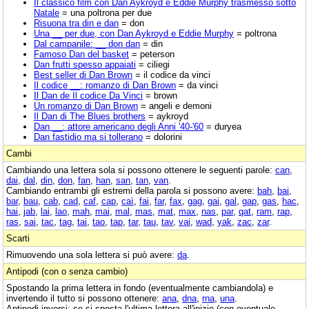
Il classico film con Dan Aykroyd e Eddie Murphy trasmesso sotto
Natale
= una poltrona per due
Risuona tra din e dan
= don
Una __ per due, con Dan Aykroyd e Eddie Murphy
= poltrona
Dal campanile: __ don dan
= din
Famoso Dan del basket
= peterson
Dan frutti spesso appaiati
= ciliegi
Best seller di Dan Brown
= il codice da vinci
Il codice __: romanzo di Dan Brown
= da vinci
Il Dan de Il codice Da Vinci
= brown
Un romanzo di Dan Brown
= angeli e demoni
Il Dan di The Blues brothers
= aykroyd
Dan __: attore americano degli Anni '40-'60
= duryea
Dan fastidio ma si tollerano
= dolorini
Cambi
Cambiando una lettera sola si possono ottenere le seguenti parole:
can
,
dai
,
dal
,
din
,
don
,
fan
,
han
,
san
,
tan
,
van
.
Cambiando entrambi gli estremi della parola si possono avere:
bah
,
bai
,
bar
,
bau
,
cab
,
cad
,
caf
,
cap
,
caì
,
fai
,
far
,
fax
,
gag
,
gai
,
gal
,
gap
,
gas
,
hac
,
hai
,
jab
,
lai
,
lao
,
mah
,
mai
,
mal
,
mas
,
mat
,
max
,
nas
,
par
,
qat
,
ram
,
rap
,
ras
,
sai
,
tac
,
tag
,
tai
,
tao
,
tap
,
tar
,
tau
,
tav
,
vai
,
wad
,
yak
,
zac
,
zar
.
Scarti
Rimuovendo una sola lettera si può avere:
da
.
Antipodi (con o senza cambio)
Spostando la prima lettera in fondo (eventualmente cambiandola) e
invertendo il tutto si possono ottenere:
ana
,
dna
,
rna
,
una
.
Antipodi inversi: se si sposta l'ultima lettera all'inizio (con eventuale