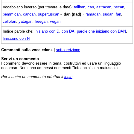
Vocabolario inverso (per trovare le rime):
taliban
,
can
,
astracan
,
pecan
,
pemmican
,
cancan
,
supertuscan
«
dan (nad)
»
ramadan
,
sudan
,
fan
,
cellofan
,
yatagan
,
freegan
,
vegan
Indice parole che:
iniziano con D
,
con DA
,
parole che iniziano con DAN
,
finiscono con N
Commenti sulla voce «dan»
|
sottoscrizione
Scrivi un commento
I commenti devono essere in tema, costruttivi ed usare un linguaggio
decoroso. Non sono ammessi commenti "fotocopia" o in maiuscolo.
Per inserire un commento effettua il
login
.