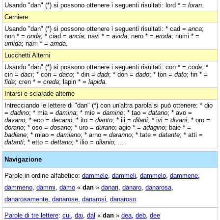
Usando "dan" (*) si possono ottenere i seguenti risultati: lord * =
loran
.
Cerniere
Usando "dan" (*) si possono ottenere i seguenti risultati: * cad =
anca
;
non * =
onda
; * ciad =
ancia
; navi * =
avida
; nero * =
eroda
; numi * =
umida
; narri * =
arrida
.
Lucchetti Alterni
Usando "dan" (*) si possono ottenere i seguenti risultati: con * =
coda
; *
cin =
daci
; * con =
daco
; * din =
dadi
; * don =
dado
; * ton =
dato
; fin * =
fida
; cren * =
creda
; lapin * =
lapida
.
Intarsi e sciarade alterne
Intrecciando le lettere di "dan" (*) con un'altra parola si può ottenere: * dio
=
dadino
; * mia =
damina
; * mie =
damine
; * tao =
datano
; * avo =
davano
; * eco =
decano
; * ito =
dianto
; * ili =
dilani
; * ivi =
divani
; * oro =
dorano
; * oso =
dosano
; * uro =
durano
; agio * =
adagino
; baie * =
badiane
; * miao =
damiano
; * arno =
daranno
; * tate =
datante
; * atti =
datanti
; * etto =
dettano
; * ilio =
dilanio
; ...
Navigazione
Parole in ordine alfabetico:
dammele
,
dammeli
,
dammelo
,
dammene
,
dammeno
,
dammi
,
damo
«
dan
»
danari
,
danaro
,
danarosa
,
danarosamente
,
danarose
,
danarosi
,
danaroso
Parole di tre lettere
:
cui
,
dai
,
dal
«
dan
»
dea
,
deb
,
dee