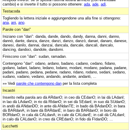
cambio) e si inverte il tutto si possono ottenere:
ada
,
ade
,
adì
.
Testacoda
Togliendo la lettera iniziale e aggiungendone una alla fine si ottengono:
ana
,
ani
,
ano
.
Parole con "dan"
Iniziano con "dan": danda, dande, dando, dandy, danna, danni, danno,
dannò, dante, danza, danze, danzi, danzo, danzò, danari, danaro, danese,
danesi, danilo, dannai, danzai, dancala, dancale, dancali, dancalo,
dancing, dandoci, dandole, dandomi.
Finiscono con "dan": sudan, ramadan.
Contengono "dan": odano, ardano, badano, cadano, cedano, fidano,
godano, ladani, ladano, ledano, lodano, modani, modano, padana, padane,
padani, padano, pedana, pedane, radano, ridano, rodano, sedani, sedano,
sudano, vadano, vedano, andando, andante, andanti, ...
»» Vedi
parole che contengono dan
per la lista completa
Incastri
Inserito nella parola aro dà ARdanO; in ceo dà CEdanO; in lai dà LAdanI;
in lao dà LAdanO; in rio dà RIdanO; in sei dà SEdanI; in suo dà SUdanO;
in andò dà ANdanDO; in ante dà ANdanTE; in bado dà BAdanDO; in bara
dà BARdanA; in bare dà BARdanE; in baro dà BARdanO; in boro dà
BORdanO; in cala dà CALdanA; in cale dà CALdanE; in cali dà CALdanI;
in calo dà CALdanO; in creo dà CREdanO; in fido dà FIdanDO; ...
Lucchetti