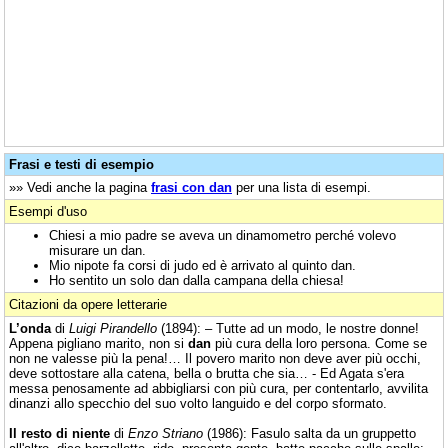
Frasi e testi di esempio
»» Vedi anche la pagina
frasi con dan
per una lista di esempi.
Esempi d'uso
Chiesi a mio padre se aveva un dinamometro perché volevo
misurare un dan.
Mio nipote fa corsi di judo ed è arrivato al quinto dan.
Ho sentito un solo dan dalla campana della chiesa!
Citazioni da opere letterarie
L’onda
di
Luigi Pirandello
(1894): – Tutte ad un modo, le nostre donne!
Appena pigliano marito, non si
dan
più cura della loro persona. Come se
non ne valesse più la pena!… Il povero marito non deve aver più occhi,
deve sottostare alla catena, bella o brutta che sia… - Ed Agata s'era
messa penosamente ad abbigliarsi con più cura, per contentarlo, avvilita
dinanzi allo specchio del suo volto languido e del corpo sformato.
Il resto di niente
di
Enzo Striano
(1986): Fasulo salta da un gruppetto