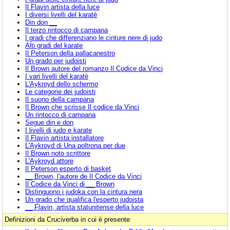
Il Flavin artista della luce
I diversi livelli del karatè
Din don __
Il terzo rintocco di campana
I gradi che differenziano le cinture nere di judo
Alti gradi del karate
Il Peterson della pallacanestro
Un grado per judoisti
Il Brown autore del romanzo Il Codice da Vinci
I vari livelli del karatè
L'Aykroyd dello schermo
Le categorie dei judoisti
Il suono della campana
Il Brown che scrisse Il codice da Vinci
Un rintocco di campana
Segue din e don
I livelli di judo e karate
Il Flavin artista installatore
L'Aykroyd di Una poltrona per due
Il Brown noto scrittore
L'Aykroyd attore
Il Peterson esperto di basket
__ Brown, l'autore de Il Codice da Vinci
Il Codice da Vinci di __ Brown
Distinguono i judoka con la cintura nera
Un grado che qualifica l'esperto judoista
__ Flavin, artista statunitense della luce
Definizioni da Cruciverba in cui è presente