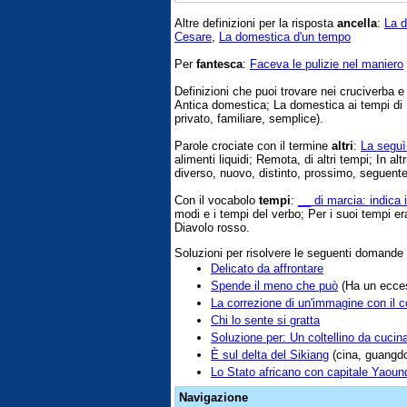
Altre definizioni per la risposta
ancella
:
La d
Cesare
,
La domestica d'un tempo
Per
fantesca
:
Faceva le pulizie nel maniero
Definizioni che puoi trovare nei cruciverba 
Antica domestica; La domestica ai tempi d
privato, familiare, semplice).
Parole crociate con il termine
altri
:
La seguì 
alimenti liquidi; Remota, di altri tempi; In a
diverso, nuovo, distinto, prossimo, seguente,
Con il vocabolo
tempi
:
__ di marcia: indica i
modi e i tempi del verbo; Per i suoi tempi era
Diavolo rosso.
Soluzioni per risolvere le seguenti domande
Delicato da affrontare
Spende il meno che può
(Ha un ecces
La correzione di un'immagine con il 
Chi lo sente si gratta
Soluzione per: Un coltellino da cucin
È sul delta del Sikiang
(cina, guangdo
Lo Stato africano con capitale Yaoun
Navigazione