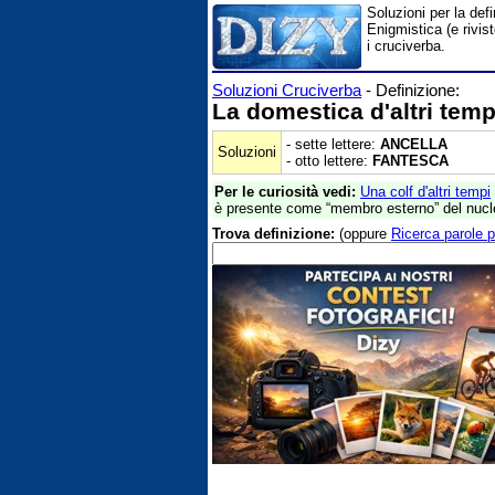
Soluzioni per la def
Enigmistica (e rivis
i cruciverba.
Soluzioni Cruciverba
- Definizione:
La domestica d'altri temp
- sette lettere:
ANCELLA
Soluzioni
- otto lettere:
FANTESCA
Per le curiosità vedi:
Una colf d'altri tempi
è presente come “membro esterno” del nucleo
Trova definizione:
(oppure
Ricerca parole p