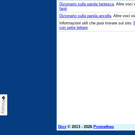
Dizionario sulla parola
fantesca
. Altre voci
fanti
Dizionario sulla parola
ancella
. Altre voci 
Informazioni utili che puoi trovare sul sito:
con sette lettere
Privacy
Dizy
© 2013 - 2026
Prometheo