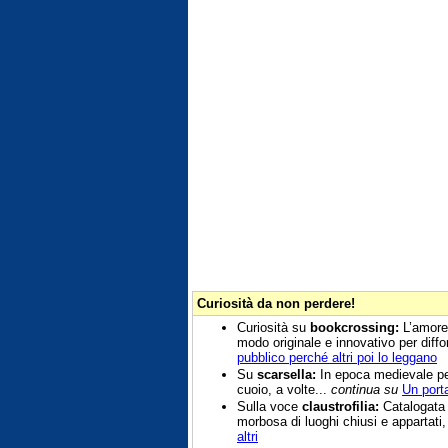
Curiosità da non perdere!
Curiosità su
bookcrossing:
L’amore p
modo originale e innovativo per diffon
pubblico perché altri poi lo leggano
Su
scarsella:
In epoca medievale per
cuoio, a volte...
continua su
Un port
Sulla voce
claustrofilia:
Catalogata i
morbosa di luoghi chiusi e appartati,
altri