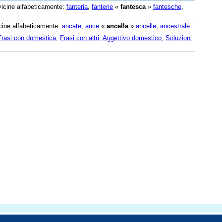
 vicine alfabeticamente:
fanteria
,
fanterie
«
fantesca
»
fantesche
,
vicine alfabeticamente:
ancate
,
ance
«
ancella
»
ancelle
,
ancestrale
Frasi con domestica
,
Frasi con altri
,
Aggettivo domestico
,
Soluzioni