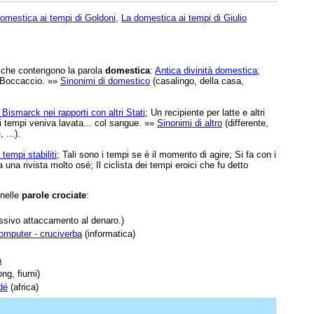
omestica ai tempi di Goldoni
,
La domestica ai tempi di Giulio
e che contengono la parola
domestica
:
Antica divinità domestica
;
i Boccaccio. »»
Sinonimi di domestico
(casalingo, della casa,
Bismarck nei rapporti con altri Stati
; Un recipiente per latte e altri
ltri tempi veniva lavata... col sangue. »»
Sinonimi di altro
(differente,
 ...).
 tempi stabiliti
; Tali sono i tempi se è il momento di agire; Si fa con i
 una rivista molto osé; Il ciclista dei tempi eroici che fu detto
 nelle
parole crociate
:
sivo attaccamento al denaro.)
computer - cruciverba
(informatica)
a
ng, fiumi)
dé
(africa)