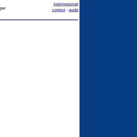
login/registrati
 per
contest
-
guida