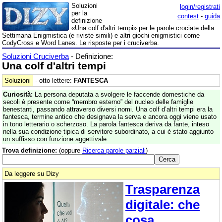
Soluzioni
login/registrati
per la
contest
-
guida
definizione
«Una colf d'altri tempi» per le parole crociate della
Settimana Enigmistica (e riviste simili) e altri giochi enigmistici come
CodyCross e Word Lanes. Le risposte per i cruciverba.
Soluzioni Cruciverba
- Definizione:
Una colf d'altri tempi
Soluzioni
- otto lettere:
FANTESCA
Curiosità:
La persona deputata a svolgere le faccende domestiche da
secoli è presente come “membro esterno” del nucleo delle famiglie
benestanti, passando attraverso diversi nomi. Una colf d’altri tempi era la
fantesca, termine antico che designava la serva e ancora oggi viene usato
in tono letterario o scherzoso. La parola fantesca deriva da fante, inteso
nella sua condizione tipica di servitore subordinato, a cui è stato aggiunto
un suffisso con funzione aggettivale.
Trova definizione:
(oppure
Ricerca parole parziali
)
Da leggere su Dizy
Trasparenza
digitale: che
cosa