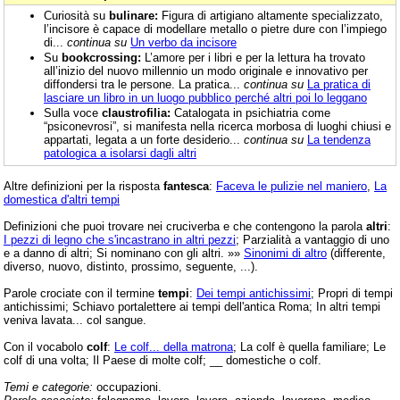
Curiosità su
bulinare:
Figura di artigiano altamente specializzato,
l’incisore è capace di modellare metallo o pietre dure con l’impiego
di...
continua su
Un verbo da incisore
Su
bookcrossing:
L’amore per i libri e per la lettura ha trovato
all’inizio del nuovo millennio un modo originale e innovativo per
diffondersi tra le persone. La pratica...
continua su
La pratica di
lasciare un libro in un luogo pubblico perché altri poi lo leggano
Sulla voce
claustrofilia:
Catalogata in psichiatria come
“psiconevrosi”, si manifesta nella ricerca morbosa di luoghi chiusi e
appartati, legata a un forte desiderio...
continua su
La tendenza
patologica a isolarsi dagli altri
Altre definizioni per la risposta
fantesca
:
Faceva le pulizie nel maniero
,
La
domestica d'altri tempi
Definizioni che puoi trovare nei cruciverba e che contengono la parola
altri
:
I pezzi di legno che s'incastrano in altri pezzi
; Parzialità a vantaggio di uno
e a danno di altri; Si nominano con gli altri. »»
Sinonimi di altro
(differente,
diverso, nuovo, distinto, prossimo, seguente, ...).
Parole crociate con il termine
tempi
:
Dei tempi antichissimi
; Propri di tempi
antichissimi; Schiavo portalettere ai tempi dell'antica Roma; In altri tempi
veniva lavata... col sangue.
Con il vocabolo
colf
:
Le colf... della matrona
; La colf è quella familiare; Le
colf di una volta; Il Paese di molte colf; __ domestiche o colf.
Temi e categorie:
occupazioni.