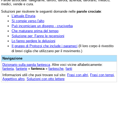
Parole associate:
falegname, lavoro, lavora, azienda, lavorano, medico,
medici, vende e cura.
Soluzioni per risolvere le seguenti domande nelle
parole crociate
:
L'attuale Etruria
Si compie verso l'alto
Può incorniciare un disegno - cruciverba
Che maturano prima del tempo
Soluzione per: Fanno le recensioni
Lo fanno perdere le delusioni
Il gruppo di Protozoi che include i parameci
(Il loro corpo è rivestito
di brevi ciglia che utilizzano per il movimento.)
Navigazione
Dizionario sulla parola
fantesca
. Altre voci vicine alfabeticamente:
fanteria
,
fanterie
«
fantesca
»
fantesche
,
fanti
Informazioni utili che puoi trovare sul sito:
Frasi con altri
,
Frasi con tempi
,
Aggettivo altro
,
Soluzioni con otto lettere