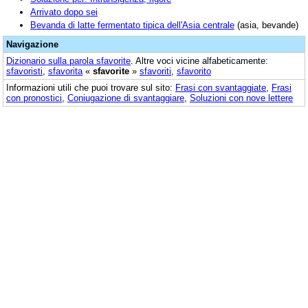
Arrivato dopo sei
Bevanda di latte fermentato tipica dell'Asia centrale
(asia, bevande)
Navigazione
Dizionario sulla parola
sfavorite
. Altre voci vicine alfabeticamente:
sfavoristi
,
sfavorita
«
sfavorite
»
sfavoriti
,
sfavorito
Informazioni utili che puoi trovare sul sito:
Frasi con svantaggiate
,
Frasi
con pronostici
,
Coniugazione di svantaggiare
,
Soluzioni con nove lettere