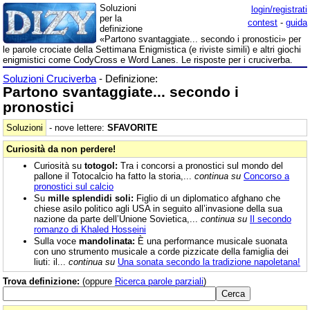
Soluzioni
login/registrati
per la
contest
-
guida
definizione
«Partono svantaggiate... secondo i pronostici» per
le parole crociate della Settimana Enigmistica (e riviste simili) e altri giochi
enigmistici come CodyCross e Word Lanes. Le risposte per i cruciverba.
Soluzioni Cruciverba
- Definizione:
Partono svantaggiate... secondo i
pronostici
Soluzioni
- nove lettere:
SFAVORITE
Curiosità da non perdere!
Curiosità su
totogol:
Tra i concorsi a pronostici sul mondo del
pallone il Totocalcio ha fatto la storia,...
continua su
Concorso a
pronostici sul calcio
Su
mille splendidi soli:
Figlio di un diplomatico afghano che
chiese asilo politico agli USA in seguito all’invasione della sua
nazione da parte dell’Unione Sovietica,...
continua su
Il secondo
romanzo di Khaled Hosseini
Sulla voce
mandolinata:
È una performance musicale suonata
con uno strumento musicale a corde pizzicate della famiglia dei
liuti: il...
continua su
Una sonata secondo la tradizione napoletana!
Trova definizione:
(oppure
Ricerca parole parziali
)