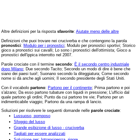
Altre definizioni per la risposta
sfavorite
:
Aiutate meno delle altre
Definizioni che puoi trovare nei cruciverba e che contengono la parola
pronostici
:
Modulo per i pronostici
; Modulo per pronostici sportivi; Storico
gioco a pronostici sui cavalli; Lo sono i pronostici dell'ottimista; Gioco a
pronostici dell'ippica interrotto nel 2007.
Parole crociate con il termine
secondo
:
È il secondo centro industriale
dopo Milano
; Due secondo Tacito; Secondo un modo di dire è bene che
siano dei paesi tuoi!; Suonano secondo la diteggiatura; Come secondo
nome si dà anche agli uomini; Il secondo presidente degli Stati Uniti.
Con il vocabolo
partono
:
Partono per il continente
; Prima partono e poi
s'alzano; Da esso partono tubature con liquidi in pressione; L'ufficio dal
quale partono gli ordini; Punto da cui partono tre vie; Partono per un
indimenticabile viaggio; Partono da una rampa di lancio.
Soluzioni per risolvere le seguenti domande nelle
parole crociate
:
Lussuoso, pomposo
Sfoggio del lusso
Grande esibizione di lusso - cruciverba
Tagliati per essere analizzati
Soluzione per: Intransigenza, rigore