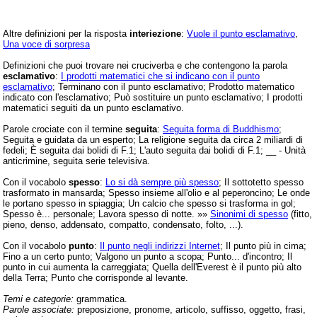
Altre definizioni per la risposta
interiezione
:
Vuole il punto esclamativo
,
Una voce di sorpresa
Definizioni che puoi trovare nei cruciverba e che contengono la parola
esclamativo
:
I prodotti matematici che si indicano con il punto
esclamativo
; Terminano con il punto esclamativo; Prodotto matematico
indicato con l'esclamativo; Può sostituire un punto esclamativo; I prodotti
matematici seguiti da un punto esclamativo.
Parole crociate con il termine
seguita
:
Seguita forma di Buddhismo
;
Seguita e guidata da un esperto; La religione seguita da circa 2 miliardi di
fedeli; È seguita dai bolidi di F.1; L'auto seguita dai bolidi di F.1; __ - Unità
anticrimine, seguita serie televisiva.
Con il vocabolo
spesso
:
Lo si dà sempre più spesso
; Il sottotetto spesso
trasformato in mansarda; Spesso insieme all'olio e al peperoncino; Le onde
le portano spesso in spiaggia; Un calcio che spesso si trasforma in gol;
Spesso è... personale; Lavora spesso di notte. »»
Sinonimi di spesso
(fitto,
pieno, denso, addensato, compatto, condensato, folto, ...).
Con il vocabolo
punto
:
Il punto negli indirizzi Internet
; Il punto più in cima;
Fino a un certo punto; Valgono un punto a scopa; Punto... d'incontro; Il
punto in cui aumenta la carreggiata; Quella dell'Everest è il punto più alto
della Terra; Punto che corrisponde al levante.
Temi e categorie:
grammatica.
Parole associate:
preposizione, pronome, articolo, suffisso, oggetto, frasi,