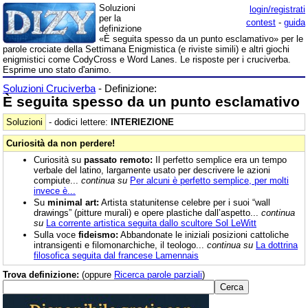
Soluzioni
login/registrati
per la
contest
-
guida
definizione
«È seguita spesso da un punto esclamativo» per le
parole crociate della Settimana Enigmistica (e riviste simili) e altri giochi
enigmistici come CodyCross e Word Lanes. Le risposte per i cruciverba.
Esprime uno stato d'animo.
Soluzioni Cruciverba
- Definizione:
È seguita spesso da un punto esclamativo
Soluzioni
- dodici lettere:
INTERIEZIONE
Curiosità da non perdere!
Curiosità su
passato remoto:
Il perfetto semplice era un tempo
verbale del latino, largamente usato per descrivere le azioni
compiute...
continua su
Per alcuni è perfetto semplice, per molti
invece è...
Su
minimal art:
Artista statunitense celebre per i suoi “wall
drawings” (pitture murali) e opere plastiche dall’aspetto...
continua
su
La corrente artistica seguita dallo scultore Sol LeWitt
Sulla voce
fideismo:
Abbandonate le iniziali posizioni cattoliche
intransigenti e filomonarchiche, il teologo...
continua su
La dottrina
filosofica seguita dal francese Lamennais
Trova definizione:
(oppure
Ricerca parole parziali
)