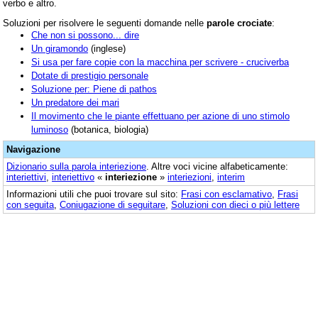
verbo e altro.
Soluzioni per risolvere le seguenti domande nelle
parole crociate
:
Che non si possono... dire
Un giramondo
(inglese)
Si usa per fare copie con la macchina per scrivere - cruciverba
Dotate di prestigio personale
Soluzione per: Piene di pathos
Un predatore dei mari
Il movimento che le piante effettuano per azione di uno stimolo
luminoso
(botanica, biologia)
Navigazione
Dizionario sulla parola
interiezione
. Altre voci vicine alfabeticamente:
interiettivi
,
interiettivo
«
interiezione
»
interiezioni
,
interim
Informazioni utili che puoi trovare sul sito:
Frasi con esclamativo
,
Frasi
con seguita
,
Coniugazione di seguitare
,
Soluzioni con dieci o più lettere