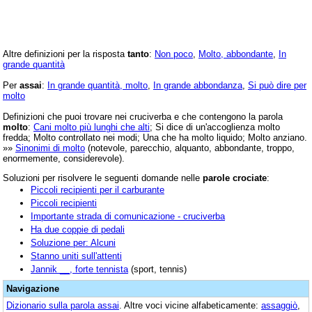
Altre definizioni per la risposta
tanto
:
Non poco
,
Molto, abbondante
,
In
grande quantità
Per
assai
:
In grande quantità, molto
,
In grande abbondanza
,
Si può dire per
molto
Definizioni che puoi trovare nei cruciverba e che contengono la parola
molto
:
Cani molto più lunghi che alti
; Si dice di un'accoglienza molto
fredda; Molto controllato nei modi; Una che ha molto liquido; Molto anziano.
»»
Sinonimi di molto
(notevole, parecchio, alquanto, abbondante, troppo,
enormemente, considerevole).
Soluzioni per risolvere le seguenti domande nelle
parole crociate
:
Piccoli recipienti per il carburante
Piccoli recipienti
Importante strada di comunicazione - cruciverba
Ha due coppie di pedali
Soluzione per: Alcuni
Stanno uniti sull'attenti
Jannik __, forte tennista
(sport, tennis)
Navigazione
Dizionario sulla parola
assai
. Altre voci vicine alfabeticamente:
assaggiò
,