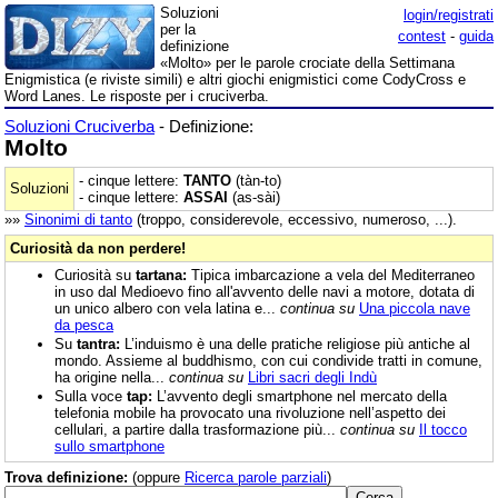
Soluzioni
login/registrati
per la
contest
-
guida
definizione
«Molto» per le parole crociate della Settimana
Enigmistica (e riviste simili) e altri giochi enigmistici come CodyCross e
Word Lanes. Le risposte per i cruciverba.
Soluzioni Cruciverba
- Definizione:
Molto
- cinque lettere:
TANTO
(tàn-to)
Soluzioni
- cinque lettere:
ASSAI
(as-sài)
»»
Sinonimi di
tanto
(troppo, considerevole, eccessivo, numeroso, ...).
Curiosità da non perdere!
Curiosità su
tartana:
Tipica imbarcazione a vela del Mediterraneo
in uso dal Medioevo fino all'avvento delle navi a motore, dotata di
un unico albero con vela latina e...
continua su
Una piccola nave
da pesca
Su
tantra:
L’induismo è una delle pratiche religiose più antiche al
mondo. Assieme al buddhismo, con cui condivide tratti in comune,
ha origine nella...
continua su
Libri sacri degli Indù
Sulla voce
tap:
L’avvento degli smartphone nel mercato della
telefonia mobile ha provocato una rivoluzione nell’aspetto dei
cellulari, a partire dalla trasformazione più...
continua su
Il tocco
sullo smartphone
Trova definizione:
(oppure
Ricerca parole parziali
)