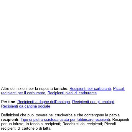
Altre definizioni per la risposta
taniche
:
Recipienti per carburanti
,
Piccoli
recipienti per il carburante
,
Recipienti pieni di carburante
Per
tine
:
Recipienti a doghe dell'enologo
,
Recipienti per gli enologi
,
Recipienti da cantina sociale
Definizioni che puoi trovare nei cruciverba e che contengono la parola
recipienti
:
Tipo di pietra scistosa usata per fabbricare recipienti
; Recipienti
per un infuso; In fondo ai recipienti; Racchiusi dai recipienti; Piccoli
recipienti di cartone o di latta.