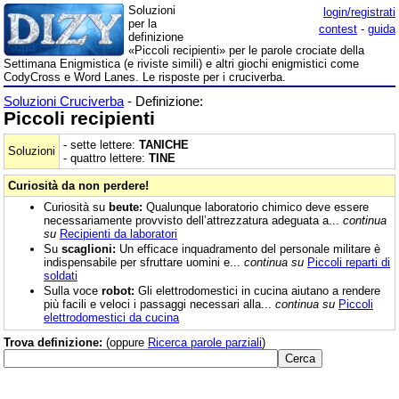
Soluzioni
login/registrati
per la
contest
-
guida
definizione
«Piccoli recipienti» per le parole crociate della
Settimana Enigmistica (e riviste simili) e altri giochi enigmistici come
CodyCross e Word Lanes. Le risposte per i cruciverba.
Soluzioni Cruciverba
- Definizione:
Piccoli recipienti
- sette lettere:
TANICHE
Soluzioni
- quattro lettere:
TINE
Curiosità da non perdere!
Curiosità su
beute:
Qualunque laboratorio chimico deve essere
necessariamente provvisto dell’attrezzatura adeguata a...
continua
su
Recipienti da laboratori
Su
scaglioni:
Un efficace inquadramento del personale militare è
indispensabile per sfruttare uomini e...
continua su
Piccoli reparti di
soldati
Sulla voce
robot:
Gli elettrodomestici in cucina aiutano a rendere
più facili e veloci i passaggi necessari alla...
continua su
Piccoli
elettrodomestici da cucina
Trova definizione:
(oppure
Ricerca parole parziali
)