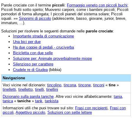
Parole crociate con il termine
piccoli
:
Formaggio veneto con piccoli buchi
;
Piccoli frutti sotto spirito; Muoversi carponi, come i bambini piccoli; Piccoli
pomodori di forma allungata; I piccoli pianeti del sistema solare; Piccoli
squali. »»
Sinonimi di piccolo
(adolescente, basso, giovane, junior, breve,
immaturo, ...).
Soluzioni per risolvere le seguenti domande nelle
parole crociate
:
Importante strada di comunicazione
Una bici per due
Ha due coppie di pedali - cruciverba
Bicicletta con due selle
Soluzione per: Animale proverbialmente miope
Silenzioso per carattere
Crudele re di Giudea
(bibbia)
Navigazione
Voci vicine nel dizionario:
tincolino
,
tincona
,
tincone
,
tinconi
«
tine
»
tinelletti
,
tinelletto
,
tinelli
,
tinellini
Dizionario sulla parola
taniche
. Altre voci vicine alfabeticamente:
tania
,
tanica
«
taniche
»
tank
,
tankista
Informazioni utili che puoi trovare sul sito:
Frasi con recipienti
,
Frasi con
piccoli
,
Aggettivo piccolo
,
Soluzioni con sette lettere