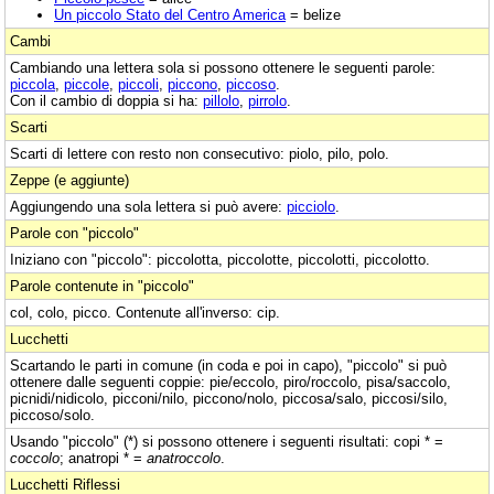
Un piccolo Stato del Centro America
= belize
Cambi
Cambiando una lettera sola si possono ottenere le seguenti parole:
piccola
,
piccole
,
piccoli
,
piccono
,
piccoso
.
Con il cambio di doppia si ha:
pillolo
,
pirrolo
.
Scarti
Scarti di lettere con resto non consecutivo: piolo, pilo, polo.
Zeppe (e aggiunte)
Aggiungendo una sola lettera si può avere:
picciolo
.
Parole con "piccolo"
Iniziano con "piccolo": piccolotta, piccolotte, piccolotti, piccolotto.
Parole contenute in "piccolo"
col, colo, picco. Contenute all'inverso: cip.
Lucchetti
Scartando le parti in comune (in coda e poi in capo), "piccolo" si può
ottenere dalle seguenti coppie: pie/eccolo, piro/roccolo, pisa/saccolo,
picnidi/nidicolo, picconi/nilo, piccono/nolo, piccosa/salo, piccosi/silo,
piccoso/solo.
Usando "piccolo" (*) si possono ottenere i seguenti risultati: copi * =
coccolo
; anatropi * =
anatroccolo
.
Lucchetti Riflessi