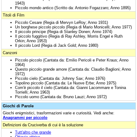
1943)
Piccolo mondo antico (Scritto da: Antonio Fogazzaro; Anno 1895)
Titoli di Film
Piccolo Cesare (Regia di Mervyn LeRoy; Anno 1931)
Un borghese piccolo piccolo (Regia di Mario Monicelli; Anno 1977)
Il piccolo principe (Regia di Stanley Donen; Anno 1974)
Il piccolo fuggitivo (Regia di Ray Ashley, Morris Engel e Ruth
Orkin; Anno 1953)
Il piccolo Lord (Regia di Jack Gold; Anno 1980)
Canzoni
Piccolo piccolo (Cantata da: Emilio Pericoli e Peter Kraus; Anno
1964)
Questo piccolo grande amore (Cantata da: Claudio Baglioni; Anno
1972)
Piccolo cielo (Cantata da: Johnny Sax; Anno 1976)
Topolino piccolo (Cantata da: Le Nuove Erbe; Anno 1975)
Com'è piccolo il cielo (Cantata da: Gianni Lacommare e Tonina
Torrielli; Anno 1963)
Piccolo uomo (Cantata da: Bruno Lauzi; Anno 1972)
Giochi di Parole
Giochi enigmistici, trasformazioni varie e curiosità. Vedi anche:
Anagrammi per piccolo
Definizioni da Cruciverba di cui è la soluzione
Tutt'altro che grande
Ottavia attrice