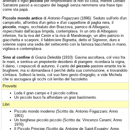
afferrare il figlio
piccolo
per rimproverarlo di non so cosa, mentre Donato
Sarratore passò a occuparsi dei bagagli senza nemmeno una frase tipo:
come sta papà.
Piccolo mondo antico
di
Antonio Fogazzaro
(1896): Seduto sull'orlo d'un
campicello, all'ombra d'un gelso e d'un cappellone di paglia nera, il
piccolo
, magro, occhialuto don Brazzova, parroco di Albogasio,
rispecchiato dall'acqua limpida, contemplava. In un orto di Albogasio
inferiore, fra la riva del Ceròn e la riva di Mandroeugn, un altro patrizio in
giacchetta e scarponi, il fabbriciere Bignetta, detto el Signoron, duro e
solenne sopra una sedia del settecento con la famosa bacchetta in mano,
vigilava e contemplava.
Sino al confine
di
Grazia Deledda
(1910): Gavina ascoltava, col viso fra
le mani, e sentiva un prepotente desiderio di piangere: ricordava la vigna,
il daino, i crepuscoli di autunno, il canto del
piccolo
pastore errante tra le
brughiere; ma si domandava il perché della sua commozione, e trovandolo
s'irritava. Sollevò la testa, col suo fiero gesto d'orgoglio, e vide Michela
che si asciugava gli occhi col lembo del fazzoletto.
Proverbi
Loda il gran campo e il piccolo coltiva.
Un piccolo buco fa affondare un gran bastimento.
Libri
Piccolo mondo moderno (Scritto da: Antonio Fogazzaro; Anno
1901)
Un borghese piccolo piccolo (Scritto da: Vincenzo Cerami; Anno
1976)
Il Piccolo Principe (Scritto da: Antoine de Saint-Exupéry; Anno