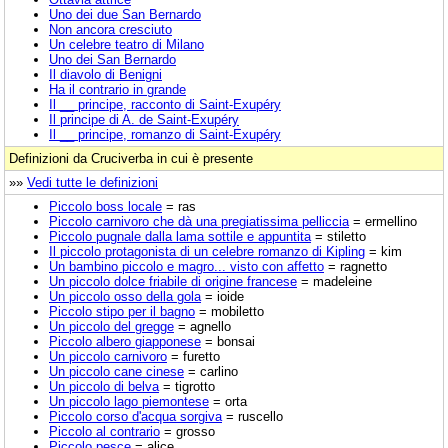
Uno dei due San Bernardo
Non ancora cresciuto
Un celebre teatro di Milano
Uno dei San Bernardo
Il diavolo di Benigni
Ha il contrario in grande
Il __ principe, racconto di Saint-Exupéry
Il principe di A. de Saint-Exupéry
Il __ principe, romanzo di Saint-Exupéry
Definizioni da Cruciverba in cui è presente
»»
Vedi tutte le definizioni
Piccolo boss locale
= ras
Piccolo carnivoro che dà una pregiatissima pelliccia
= ermellino
Piccolo pugnale dalla lama sottile e appuntita
= stiletto
Il piccolo protagonista di un celebre romanzo di Kipling
= kim
Un bambino piccolo e magro... visto con affetto
= ragnetto
Un piccolo dolce friabile di origine francese
= madeleine
Un piccolo osso della gola
= ioide
Piccolo stipo per il bagno
= mobiletto
Un piccolo del gregge
= agnello
Piccolo albero giapponese
= bonsai
Un piccolo carnivoro
= furetto
Un piccolo cane cinese
= carlino
Un piccolo di belva
= tigrotto
Un piccolo lago piemontese
= orta
Piccolo corso d'acqua sorgiva
= ruscello
Piccolo al contrario
= grosso
Piccolo pesce
= alice