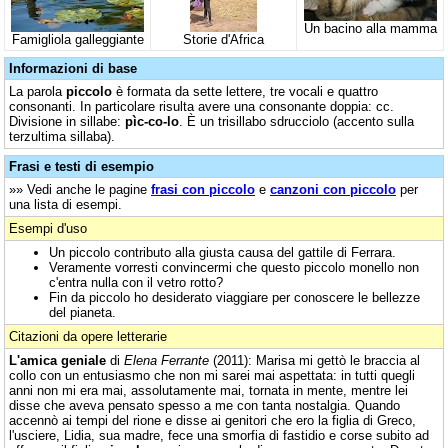
Un bacino alla mamma
Famigliola galleggiante
Storie d'Africa
Informazioni di base
La parola
piccolo
è formata da sette lettere, tre vocali e quattro
consonanti. In particolare risulta avere una consonante doppia: cc.
Divisione in sillabe:
pìc-co-lo
. È un trisillabo sdrucciolo (accento sulla
terzultima sillaba).
Frasi e testi di esempio
»» Vedi anche le pagine
frasi con piccolo
e
canzoni con piccolo
per
una lista di esempi.
Esempi d'uso
Un piccolo contributo alla giusta causa del gattile di Ferrara.
Veramente vorresti convincermi che questo piccolo monello non
c'entra nulla con il vetro rotto?
Fin da piccolo ho desiderato viaggiare per conoscere le bellezze
del pianeta.
Citazioni da opere letterarie
L'amica geniale
di
Elena Ferrante
(2011): Marisa mi gettò le braccia al
collo con un entusiasmo che non mi sarei mai aspettata: in tutti quegli
anni non mi era mai, assolutamente mai, tornata in mente, mentre lei
disse che aveva pensato spesso a me con tanta nostalgia. Quando
accennò ai tempi del rione e disse ai genitori che ero la figlia di Greco,
l'usciere, Lidia, sua madre, fece una smorfia di fastidio e corse subito ad