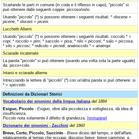
Scartando le parti in comune (in coda e il riflesso in capo), "piccolo" si
può ottenere dalle seguenti coppie: piccoso/oslo.
Usando "piccolo" (*) si possono ottenere i seguenti risultati: * olocene =
picene
; * oloceni =
piceni
.
Lucchetti Alterni
Usando "piccolo" (*) si possono ottenere i seguenti risultati: coccolo * =
copi
; * roccolo =
piro
; * saccolo =
pisa
; * nilo =
picconi
; * salo =
piccosa
;
* silo =
piccosi
; * nidicolo =
picnidi
; anatroccolo * =
anatropi
.
Sciarade incatenate
La parola "piccolo" si può ottenere (usando una volta sola la parte uguale)
da: picco+colo.
Intarsi e sciarade alterne
Intrecciando le lettere di "piccolo" (*) con un'altra parola si può ottenere: si
* =
spicciolo
.
Definizioni da Dizionari Storici
Vocabolario dei sinonimi della lingua italiana
del 1884
Esiguo, Piccolo
-
Esiguo
, oltre alla piccolezza e sottigliezza, dà idea di
insufficienza.
Piccolo
nota solamente il difetto di grandezza.
[immagine]
Dizionario dei sinonimi - Zecchini
del 1860
Breve, Corto, Piccolo, Succinto
-
Breve
dicesi del tempo, o dell'affare,
relativamente al tempo che occupa; discorso breve, breve cammino, e