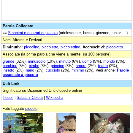
Parole Collegate
»»
Sinonimi e contrari di piccolo
(adolescente, basso, giovane, junior, ...)
Nomi Alterati e Derivati
Diminutivi
:
piccolino
,
piccoletto
,
piccolettino
.
Accrescitivi
:
piccolotto
.
Associate (la prima parola che viene a mente, su 100 persone)
grande
(32%),
minuscolo
(10%),
minuto
(6%),
uomo
(5%),
mondo
(5%),
bambino
(5%),
bimbo
(3%),
principe
(3%),
amore
(2%),
teatro
(2%),
insetto
(2%),
nano
(2%),
cucciolo
(2%),
minimo
(2%). Vedi anche:
Parole
associate a piccolo
.
Utili Link
Significato su Dizionari ed Enciclopedie online
Hoepli
|
Sabatini Coletti
|
Wikipedia
Foto taggate
piccolo