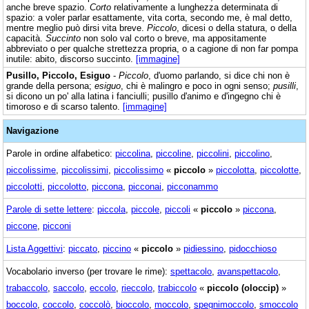
anche breve spazio.
Corto
relativamente a lunghezza determinata di
spazio: a voler parlar esattamente, vita corta, secondo me, è mal detto,
mentre meglio può dirsi vita breve.
Piccolo
, dicesi o della statura, o della
capacità.
Succinto
non solo val corto o breve, ma appositamente
abbreviato o per qualche strettezza propria, o a cagione di non far pompa
inutile: abito, discorso succinto.
[immagine]
Pusillo, Piccolo, Esiguo
-
Piccolo
, d'uomo parlando, si dice chi non è
grande della persona;
esiguo
, chi è malingro e poco in ogni senso;
pusilli
,
si dicono un po' alla latina i fanciulli; pusillo d'animo e d'ingegno chi è
timoroso e di scarso talento.
[immagine]
Navigazione
Parole in ordine alfabetico:
piccolina
,
piccoline
,
piccolini
,
piccolino
,
piccolissime
,
piccolissimi
,
piccolissimo
«
piccolo
»
piccolotta
,
piccolotte
,
piccolotti
,
piccolotto
,
piccona
,
picconai
,
picconammo
Parole di sette lettere
:
piccola
,
piccole
,
piccoli
«
piccolo
»
piccona
,
piccone
,
picconi
Lista Aggettivi
:
piccato
,
piccino
«
piccolo
»
pidiessino
,
pidocchioso
Vocabolario inverso (per trovare le rime):
spettacolo
,
avanspettacolo
,
trabaccolo
,
saccolo
,
eccolo
,
rieccolo
,
trabiccolo
«
piccolo (oloccip)
»
boccolo
,
coccolo
,
coccolò
,
bioccolo
,
moccolo
,
spegnimoccolo
,
smoccolo