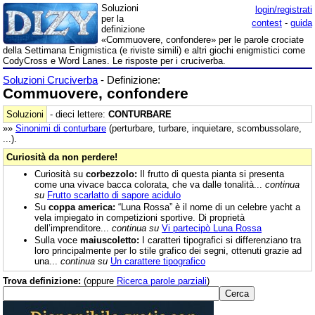
Soluzioni
login/registrati
per la
contest
-
guida
definizione
«Commuovere, confondere» per le parole crociate
della Settimana Enigmistica (e riviste simili) e altri giochi enigmistici come
CodyCross e Word Lanes. Le risposte per i cruciverba.
Soluzioni Cruciverba
- Definizione:
Commuovere, confondere
Soluzioni
- dieci lettere:
CONTURBARE
»»
Sinonimi di
conturbare
(perturbare, turbare, inquietare, scombussolare,
...).
Curiosità da non perdere!
Curiosità su
corbezzolo:
Il frutto di questa pianta si presenta
come una vivace bacca colorata, che va dalle tonalità...
continua
su
Frutto scarlatto di sapore acidulo
Su
coppa america:
“Luna Rossa” è il nome di un celebre yacht a
vela impiegato in competizioni sportive. Di proprietà
dell’imprenditore...
continua su
Vi partecipò Luna Rossa
Sulla voce
maiuscoletto:
I caratteri tipografici si differenziano tra
loro principalmente per lo stile grafico dei segni, ottenuti grazie ad
una...
continua su
Un carattere tipografico
Trova definizione:
(oppure
Ricerca parole parziali
)