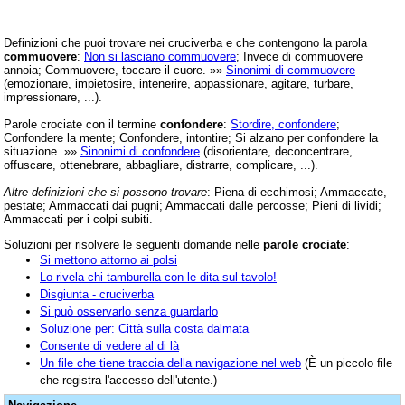
Definizioni che puoi trovare nei cruciverba e che contengono la parola
commuovere
:
Non si lasciano commuovere
; Invece di commuovere
annoia; Commuovere, toccare il cuore. »»
Sinonimi di commuovere
(emozionare, impietosire, intenerire, appassionare, agitare, turbare,
impressionare, ...).
Parole crociate con il termine
confondere
:
Stordire, confondere
;
Confondere la mente; Confondere, intontire; Si alzano per confondere la
situazione. »»
Sinonimi di confondere
(disorientare, deconcentrare,
offuscare, ottenebrare, abbagliare, distrarre, complicare, ...).
Altre definizioni che si possono trovare
: Piena di ecchimosi; Ammaccate,
pestate; Ammaccati dai pugni; Ammaccati dalle percosse; Pieni di lividi;
Ammaccati per i colpi subiti.
Soluzioni per risolvere le seguenti domande nelle
parole crociate
:
Si mettono attorno ai polsi
Lo rivela chi tamburella con le dita sul tavolo!
Disgiunta - cruciverba
Si può osservarlo senza guardarlo
Soluzione per: Città sulla costa dalmata
Consente di vedere al di là
Un file che tiene traccia della navigazione nel web
(È un piccolo file
che registra l'accesso dell'utente.)