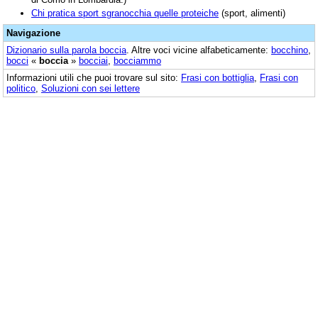
Chi pratica sport sgranocchia quelle proteiche
(sport, alimenti)
Navigazione
Dizionario sulla parola
boccia
. Altre voci vicine alfabeticamente:
bocchino
,
bocci
«
boccia
»
bocciai
,
bocciammo
Informazioni utili che puoi trovare sul sito:
Frasi con bottiglia
,
Frasi con
politico
,
Soluzioni con sei lettere