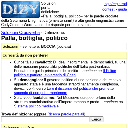
Soluzioni
login/registrati
per la
contest
-
guida
definizione
«Palla, bottiglia, politico» per le parole crociate
della Settimana Enigmistica (e riviste simili) e altri giochi enigmistici come
CodyCross e Word Lanes. Le risposte per i cruciverba.
Soluzioni Cruciverba
- Definizione:
Palla, bottiglia, politico
Soluzioni
- sei lettere:
BOCCIA
(bòc-cia)
Curiosità da non perdere!
Curiosità su
cavallotti:
Di ideali risorgimentali e democratici, fu una
delle massime personalità politiche dell’Italia post-unitaria.
Fondatore e guida principale del partito...
continua su
Il Felice
politico e patriota, avversario di Crispi
Su
demagogico:
Il governo politico di una nazione e del relativo
apparato statale è una faccenda straordinariamente complessa,
dove...
continua su
Lo è il discorso del politico che promette
sapendo di non poter mantenere
Sulla voce
feudalesimo:
Nel Medioevo europeo, orfano della
struttura amministrativa dell’Impero romano e preda...
continua su
Sistema politico medievale
Trova definizione:
(oppure
Ricerca parole parziali
)
Da leggere su Dizy