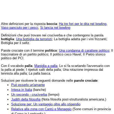
Altre definizioni per la risposta
boccia
:
Ha tre fori per le dita nel bowling
,
Vaso panciuto per i pesci
,
Si lancia nel bowling
Definizioni che puoi trovare nei cruciverba e che contengono la parola
bottiglia
:
Una bottiglia da terroristi
; La bottiglia adatta per i vini frizzanti;
Bottiglia per il seltz.
Parole crociate con il termine
politico
:
Una condanna di carattere politico
; Il
trascinatore di un partito politico; Il politico ceco Havel; Il Pietro storico
politico del PCI.
Con il vocabolo
palla
:
Maniglia a palla
; Lo si fa scartando l'avversario con
la palla al piede; I ripetuti salti della palla; Una rotazione impressa dal
tennista alla palla; La palla basca.
Soluzioni per risolvere le seguenti domande nelle
parole crociate
:
Può esserlo un'amante
Intesa in Italia
(banche)
Un secondo - cruciverba
(tempo)
Judith della filosofia
(Nota filosofa post-strutturalista americana.)
Soluzione per: Un vantaggio oltre allo stipendio
Relativa alla zona con Cantú e Menaggio
(Sono comuni in provincia
di Como in Lombardia.)