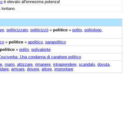
mo
è elevato all'ennesima potenza!
 lontano.
are
,
politicizzato
,
politicizzò
«
politico
»
polito
,
politologo
,
ico
«
politico
»
apolitico
,
parapolitico
politico
»
polito
,
polivalente
ruciverba: Una condanna di carattere politico
re
,
mario
,
attizzare
,
rimanere
,
intraprendere
,
scandalo
,
dovuta
,
idare
,
arrivare
,
dovere
,
attore
,
improntare