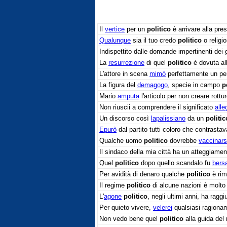
Il
vertice
per un
politico
è arrivare alla pre
Qualunque
sia il tuo credo
politico
o religio
Indispettito dalle domande impertinenti dei gi
La
resurrezione
di quel
politico
è dovuta al
L'attore in scena
mimò
perfettamente un p
La figura del
demagogo
, specie in campo
p
Mario
amputa
l'articolo per non creare rott
Non riuscii a comprendere il significato
alle
Un discorso così
lapalissiano
da un
politic
Epurò
dal partito tutti coloro che contrastav
Qualche uomo
politico
dovrebbe
vaccinars
Il sindaco della mia città ha un atteggiame
Quel
politico
dopo quello scandalo fu
bersa
Per avidità di denaro qualche
politico
è ri
Il regime
politico
di alcune nazioni è molt
L'
agone
politico
, negli ultimi anni, ha raggiu
Per quieto vivere,
velerei
qualsiasi ragion
Non vedo bene quel
politico
alla guida del