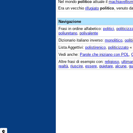
Nel mondo
politico
attuale il
machiavellis
Era un vecchio
rifugiato
politico
, venuto da
Navigazione
Frasi in ordine alfabetico:
politici
,
politicizz
poliuretano
,
polivalente
Dizionario italiano inverso:
monolitico
,
oolit
Lista Aggettivi:
polistirenico
,
politicizzato
«
Vedi anche:
Parole che iniziano con POL
,
C
Altre frasi di esempio con:
religioso
,
ultima
realtà
,
riuscire
,
essere
,
quietare
,
alcune
,
gu