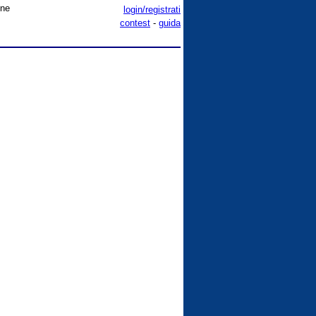
one
login/registrati
contest
-
guida