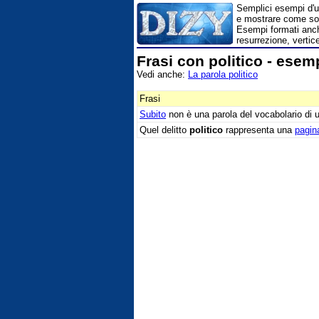
Semplici esempi d'us
e mostrare come son
Esempi formati anche
resurrezione, vertic
Frasi con politico - esem
Vedi anche:
La parola politico
Frasi
Subito
non è una parola del vocabolario di
Quel delitto
politico
rappresenta una
pagin