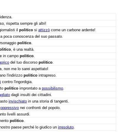
sidenza.
so, rispetta sempre gli altri!
ornalisti il
politico
si
attizzò
come un carbone ardente!
la poca conoscenza del suo passato.
ersonaggio
politico
.
olitico
, è una realtà.
ure in campo
politico
.
gorico
del tuo discorso
politico
.
o
, non me lo sarei aspettato!
ano l'indirizzo
politico
intrapreso.
i
contro l'ingordigia.
nto
politico
improntato a
possibilismo
.
gliato
dagli insulti dei cittadini.
masto
invischiato
in una storia di tangenti.
o
oppressivo
nei confronti del popolo.
nto livelli assurdi.
amento
politico
.
 nostro paese perché lo giudico un
irresoluto
.