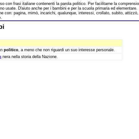
o con frasi italiane contenenti la parola politico. Per facilitarne la comprensi
o usate. D'aiuto anche per i bambini e per la scuola primaria ed elementare.
 con: pagina, mimò, incarichi, qualunque, interessi, crollato, subito, attizzò,
e.
pi
 un
politico
, a meno che non riguardi un suo interesse personale.
a
nera nella storia della Nazione.