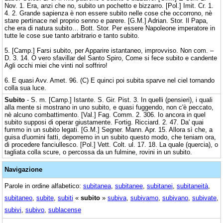
Nov. 1. Era, anzi che no, subito un pochetto e bizzarro. [Pol.] Imit. Cr. 1.
4. 2. Grande sapienza è non essere subito nelle cose che occorrono, nè
stare pertinace nel proprio senno e parere. [G.M.] Adrian. Stor. Il Papa,
che era di natura subito… Bott. Stor. Per essere Napoleone imperatore in
tutte le cose sue tanto arbitrario e tanto subito.
5. [Camp.] Farsi subito, per Apparire istantaneo, improvviso. Non com. –
D. 3. 14. O vero sfavillar del Santo Spiro, Come si fece subito e candente
Agli occhi miei che vinti nol soffriro!
6. E quasi Avv. Amet. 96. (C) E quinci poi subita sparve nel ciel tornando
colla sua luce.
Subito
- S. m. [Camp.] Istante. S. Gir. Pist. 3. In quelli (pensieri), i quali
alla mente si mostrano in uno subito, e quasi fuggendo, non c'è peccato,
nè alcuno combattimento. [Val.] Fag. Comm. 2. 306. Io ancora in quel
subito supposi di operar giustamente. Fortig. Ricciard. 2. 47. Da' quai
fummo in un subito legati. [G.M.] Segner. Mann. Apr. 15. Allora sì che, a
guisa d'uomini fatti, deporremo in un subito questo modo, che teniam ora,
di procedere fanciullesco. [Pol.] Vett. Colt. ul. 17. 18. La quale (quercia), o
tagliata colla scure, o percossa da un fulmine, rovini in un subito.
Navigazione
Parole in ordine alfabetico:
subitanea
,
subitanee
,
subitanei
,
subitaneità
,
subitaneo
,
subite
,
subiti
«
subito
»
subiva
,
subivamo
,
subivano
,
subivate
,
subivi
,
subivo
,
sublacense