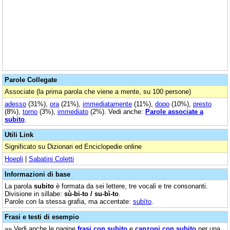
Parole Collegate
Associate (la prima parola che viene a mente, su 100 persone)
adesso
(31%),
ora
(21%),
immediatamente
(11%),
dopo
(10%),
presto
(8%),
torno
(3%),
immediato
(2%). Vedi anche:
Parole associate a
subito
.
Utili Link
Significato su Dizionari ed Enciclopedie online
Hoepli
|
Sabatini Coletti
Informazioni di base
La parola
subito
è formata da sei lettere, tre vocali e tre consonanti.
Divisione in sillabe:
sù-bi-to / su-bì-to
.
Parole con la stessa grafia, ma accentate:
subìto
.
Frasi e testi di esempio
»» Vedi anche le pagine
frasi con subito
e
canzoni con subito
per una