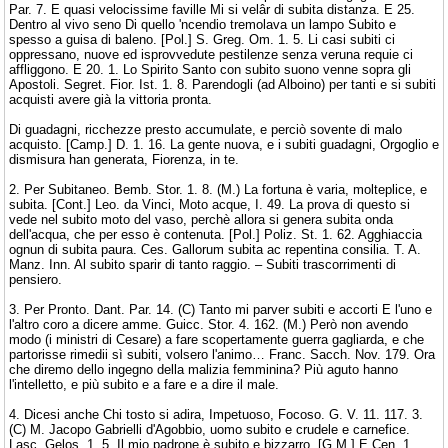
Par. 7. E quasi velocissime faville Mi si velâr di subita distanza. E 25.
Dentro al vivo seno Di quello 'ncendio tremolava un lampo Subito e
spesso a guisa di baleno. [Pol.] S. Greg. Om. 1. 5. Li casi subiti ci
oppressano, nuove ed isprovvedute pestilenze senza veruna requie ci
affliggono. E 20. 1. Lo Spirito Santo con subito suono venne sopra gli
Apostoli. Segret. Fior. Ist. 1. 8. Parendogli (ad Alboino) per tanti e si subiti
acquisti avere già la vittoria pronta.
Di guadagni, ricchezze presto accumulate, e perciò sovente di malo
acquisto. [Camp.] D. 1. 16. La gente nuova, e i subiti guadagni, Orgoglio e
dismisura han generata, Fiorenza, in te.
2. Per Subitaneo. Bemb. Stor. 1. 8. (M.) La fortuna è varia, molteplice, e
subita. [Cont.] Leo. da Vinci, Moto acque, I. 49. La prova di questo si
vede nel subito moto del vaso, perchè allora si genera subita onda
dell'acqua, che per esso è contenuta. [Pol.] Poliz. St. 1. 62. Agghiaccia
ognun di subita paura. Ces. Gallorum subita ac repentina consilia. T. A.
Manz. Inn. Al subito sparir di tanto raggio. – Subiti trascorrimenti di
pensiero.
3. Per Pronto. Dant. Par. 14. (C) Tanto mi parver subiti e accorti E l'uno e
l'altro coro a dicere amme. Guicc. Stor. 4. 162. (M.) Però non avendo
modo (i ministri di Cesare) a fare scopertamente guerra gagliarda, e che
partorisse rimedii sì subiti, volsero l'animo… Franc. Sacch. Nov. 179. Ora
che diremo dello ingegno della malizia femminina? Più aguto hanno
l'intelletto, e più subito e a fare e a dire il male.
4. Dicesi anche Chi tosto si adira, Impetuoso, Focoso. G. V. 11. 117. 3.
(C) M. Jacopo Gabrielli d'Agobbio, uomo subito e crudele e carnefice.
Lasc. Gelos. 1. 5. Il mio padrone è subito e bizzarro. [G.M.] E Cen. 1.