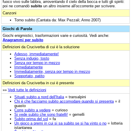
fuoco vivo sulle labbra, arroventando il cielo della bocca e tutti gli spiriti:
poi ne comandò
subito
un altro insieme all'occorrente per scrivere.
Canzoni
Torno subito (Cantata da: Max Pezzali; Anno 2007)
Giochi di Parole
Giochi enigmistici, trasformazioni varie e curiosità. Vedi anche:
Anagrammi per subito
Definizioni da Cruciverba di cui è la soluzione
Adesso, immediatamente!
Senza indugio, tosto
Senza por tempo in mezzo
Immediatamente
Immediatamente, senza por tempo in mezzo
Sopportato, patito
Definizioni da Cruciverba in cui è presente
»»
Vedi tutte le definizioni
Situati subito a nord dell'Italia
= transalpini
Chi è che facciamo subito accomodare quando si presenta
= il
guasto
Corre subito a vedere
= curioso
Si vede subito che sono fratelli!
= gemelli
Subito prima del sol
= fa
Un gioco a premi in cui si sa subito se si ha vinto o no
= lotteria
istantanea