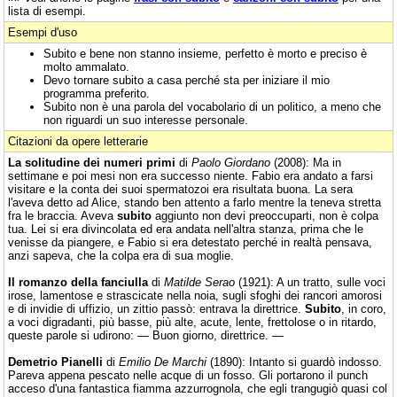
lista di esempi.
Esempi d'uso
Subito e bene non stanno insieme, perfetto è morto e preciso è
molto ammalato.
Devo tornare subito a casa perché sta per iniziare il mio
programma preferito.
Subito non è una parola del vocabolario di un politico, a meno che
non riguardi un suo interesse personale.
Citazioni da opere letterarie
La solitudine dei numeri primi
di
Paolo Giordano
(2008): Ma in
settimane e poi mesi non era successo niente. Fabio era andato a farsi
visitare e la conta dei suoi spermatozoi era risultata buona. La sera
l'aveva detto ad Alice, stando ben attento a farlo mentre la teneva stretta
fra le braccia. Aveva
subito
aggiunto non devi preoccuparti, non è colpa
tua. Lei si era divincolata ed era andata nell'altra stanza, prima che le
venisse da piangere, e Fabio si era detestato perché in realtà pensava,
anzi sapeva, che la colpa era di sua moglie.
Il romanzo della fanciulla
di
Matilde Serao
(1921): A un tratto, sulle voci
irose, lamentose e strascicate nella noia, sugli sfoghi dei rancori amorosi
e di invidie di uffizio, un zittio passò: entrava la direttrice.
Subito
, in coro,
a voci digradanti, più basse, più alte, acute, lente, frettolose o in ritardo,
queste parole si udirono: — Buon giorno, direttrice. —
Demetrio Pianelli
di
Emilio De Marchi
(1890): Intanto si guardò indosso.
Pareva appena pescato nelle acque di un fosso. Gli portarono il punch
acceso d'una fantastica fiamma azzurrognola, che egli trangugiò quasi col