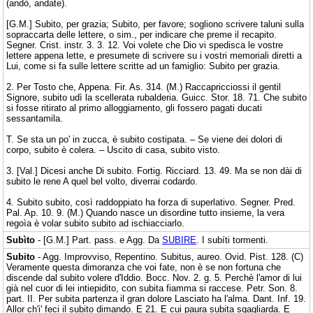
(andò, andate).
[G.M.] Subito, per grazia; Subito, per favore; sogliono scrivere taluni sulla
sopraccarta delle lettere, o sim., per indicare che preme il recapito.
Segner. Crist. instr. 3. 3. 12. Voi volete che Dio vi spedisca le vostre
lettere appena lette, e presumete di scrivere su i vostri memoriali diretti a
Lui, come si fa sulle lettere scritte ad un famiglio: Subito per grazia.
2. Per Tosto che, Appena. Fir. As. 314. (M.) Raccapricciossi il gentil
Signore, subito udì la scellerata rubalderia. Guicc. Stor. 18. 71. Che subito
si fosse ritirato al primo alloggiamento, gli fossero pagati ducati
sessantamila.
T. Se sta un po' in zucca, è subito costipata. – Se viene dei dolori di
corpo, subito è colera. – Uscito di casa, subito visto.
3. [Val.] Dicesi anche Di subito. Fortig. Ricciard. 13. 49. Ma se non dài di
subito le rene A quel bel volto, diverrai codardo.
4. Subito subito, così raddoppiato ha forza di superlativo. Segner. Pred.
Pal. Ap. 10. 9. (M.) Quando nasce un disordine tutto insieme, la vera
regoìa è volar subito subito ad ischiacciarlo.
Subìto
- [G.M.] Part. pass. e Agg. Da
SUBIRE
. I subíti tormenti.
Subito
- Agg. Improvviso, Repentino. Subitus, aureo. Ovid. Pist. 128. (C)
Veramente questa dimoranza che voi fate, non è se non fortuna che
discende dal subito volere d'Iddio. Bocc. Nov. 2. g. 5. Perchè l'amor di lui
già nel cuor di lei intiepidito, con subita fiamma si raccese. Petr. Son. 8.
part. II. Per subita partenza il gran dolore Lasciato ha l'alma. Dant. Inf. 19.
Allor ch'i' feci il subito dimando. E 21. E cui paura subita sgagliarda. E