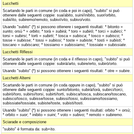
Lucchetti
Scartando le parti in comune (in coda e poi in capo), "subito" si può
ottenere dalle seguenti coppie: sua/abito, suini/inibito, suor/orbito,
subii/ito, subiremo/remoto, subivi/vito, subivo/voto.
Usando "subito" (*) si possono ottenere i seguenti risultati: * bitonto =
sunto
; orsù * =
orbito
; * torà =
subirà
; * toro =
subirò
; * torci =
subirci
; *
torsi =
subirsi
; * torti =
subirti
; * tosca =
subisca
; * tosco =
subisco
; *
tosse =
subisse
; * tossi =
subissi
; * toste =
subiste
; * tosti =
subisti
; *
toscano =
subiscano
; * tossiamo =
subissiamo
; * tossiate =
subissiate
.
Lucchetti Riflessi
Scartando le parti in comune (in coda e il riflesso in capo), "subito" si può
ottenere dalle seguenti coppie: subirà/arto, subire/erto, subirò/orto.
Usando "subito" (*) si possono ottenere i seguenti risultati: * otre =
subire
.
Lucchetti Alterni
Scartando le parti in comune (in coda oppure in capo), "subito" si può
ottenere dalle seguenti coppie: sunto/bitonto, subirà/torà, subirci/torci,
subirò/toro, subirsi/torsi, subirti/torti, subisca/tosca, subiscano/toscano,
subisco/tosco, subisse/tosse, subissi/tossi, subissiamo/tossiamo,
subissiate/tossiate, subiste/toste, subisti/tosti.
Usando "subito" (*) si possono ottenere i seguenti risultati: orbito * =
orsù
;
* orbito =
suor
; * inibito =
suini
; * voto =
subivo
; * remoto =
subiremo
.
Sciarade e composizione
"subito" è formata da: sub+ito.