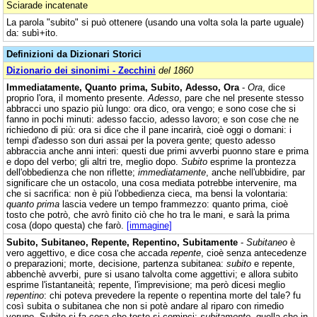
Sciarade incatenate
La parola "subito" si può ottenere (usando una volta sola la parte uguale)
da: subì+ito.
Definizioni da Dizionari Storici
Dizionario dei sinonimi - Zecchini
del 1860
Immediatamente, Quanto prima, Subito, Adesso, Ora
-
Ora
, dice
proprio l'ora, il momento presente.
Adesso
, pare che nel presente stesso
abbracci uno spazio più lungo: ora dico, ora vengo; e sono cose che si
fanno in pochi minuti: adesso faccio, adesso lavoro; e son cose che ne
richiedono di più: ora si dice che il pane incarirà, cioè oggi o domani: i
tempi d'adesso son duri assai per la povera gente; questo adesso
abbraccia anche anni interi: questi due primi avverbi puonno stare e prima
e dopo del verbo; gli altri tre, meglio dopo.
Subito
esprime la prontezza
dell'obbedienza che non riflette;
immediatamente
, anche nell'ubbidire, par
significare che un ostacolo, una cosa mediata potrebbe intervenire, ma
che si sacrifica: non è più l'obbedienza cieca, ma bensi la volontaria:
quanto prima
lascia vedere un tempo frammezzo: quanto prima, cioè
tosto che potrò, che avrò finito ciò che ho tra le mani, e sarà la prima
cosa (dopo questa) che farò.
[immagine]
Subito, Subitaneo, Repente, Repentino, Subitamente
-
Subitaneo
è
vero aggettivo, e dice cosa che accada
repente
, cioè senza antecedenze
o preparazioni; morte, decisione, partenza subitanea:
subito
e repente,
abbenchè avverbi, pure si usano talvolta come aggettivi; e allora subito
esprime l'istantaneità; repente, l'imprevisione; ma però dicesi meglio
repentino
: chi poteva prevedere la repente o repentina morte del tale? fu
così subita o subitanea che non si potè andare al riparo con rimedio
veruno. Subito si fa cosa che tosto si cominci;
subitamente
, quella che in