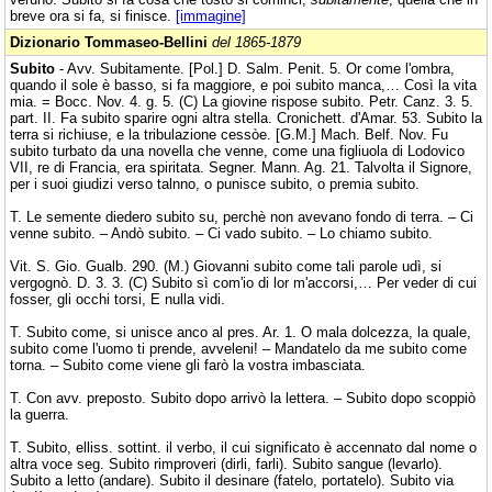
breve ora si fa, si finisce.
[immagine]
Dizionario Tommaseo-Bellini
del 1865-1879
Subito
- Avv. Subitamente. [Pol.] D. Salm. Penit. 5. Or come l'ombra,
quando il sole è basso, si fa maggiore, e poi subito manca,… Così la vita
mia. = Bocc. Nov. 4. g. 5. (C) La giovine rispose subito. Petr. Canz. 3. 5.
part. II. Fa subito sparire ogni altra stella. Cronichett. d'Amar. 53. Subito la
terra si richiuse, e la tribulazione cessòe. [G.M.] Mach. Belf. Nov. Fu
subito turbato da una novella che venne, come una figliuola di Lodovico
VII, re di Francia, era spiritata. Segner. Mann. Ag. 21. Talvolta il Signore,
per i suoi giudizi verso talnno, o punisce subito, o premia subito.
T. Le semente diedero subito su, perchè non avevano fondo di terra. – Ci
venne subito. – Andò subito. – Ci vado subito. – Lo chiamo subito.
Vit. S. Gio. Gualb. 290. (M.) Giovanni subito come tali parole udì, si
vergognò. D. 3. 3. (C) Subito sì com'io di lor m'accorsi,… Per veder di cui
fosser, gli occhi torsi, E nulla vidi.
T. Subito come, si unisce anco al pres. Ar. 1. O mala dolcezza, la quale,
subito come l'uomo ti prende, avveleni! – Mandatelo da me subito come
torna. – Subito come viene gli farò la vostra imbasciata.
T. Con avv. preposto. Subito dopo arrivò la lettera. – Subito dopo scoppiò
la guerra.
T. Subito, elliss. sottint. il verbo, il cui significato è accennato dal nome o
altra voce seg. Subito rimproveri (dirli, farli). Subito sangue (levarlo).
Subito a letto (andare). Subito il desinare (fatelo, portatelo). Subito via