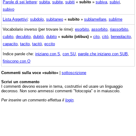
Parole di sei lettere
:
subita
,
subite
,
subiti
«
subito
»
subiva
,
subivi
,
subivo
Lista Aggettivi
:
subdolo
,
subitaneo
«
subito
»
sublamellare
,
sublime
Vocabolario inverso (per trovare le rime):
esorbito
,
assorbito
,
riassorbito
,
cubito
,
decubito
,
dubitò
,
dubito
«
subito (otibus)
»
cito
,
citò
,
beneplacito
,
capacito
,
tacito
,
tacitò
,
eccito
Indice parole che:
iniziano con S
,
con SU
,
parole che iniziano con SUB
,
finiscono con O
Commenti sulla voce «subito»
|
sottoscrizione
Scrivi un commento
I commenti devono essere in tema, costruttivi ed usare un linguaggio
decoroso. Non sono ammessi commenti "fotocopia" o in maiuscolo.
Per inserire un commento effettua il
login
.