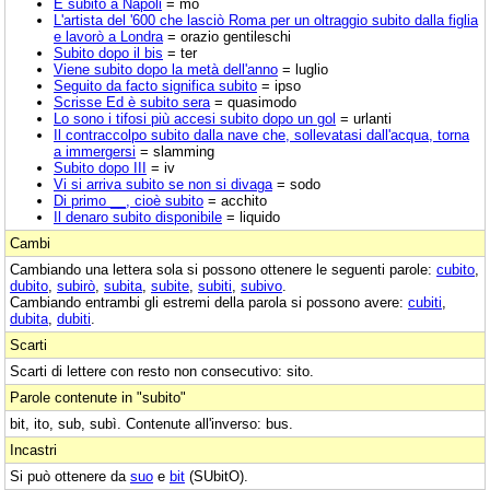
È subito a Napoli
= mo
L'artista del '600 che lasciò Roma per un oltraggio subito dalla figlia
e lavorò a Londra
= orazio gentileschi
Subito dopo il bis
= ter
Viene subito dopo la metà dell'anno
= luglio
Seguito da facto significa subito
= ipso
Scrisse Ed è subito sera
= quasimodo
Lo sono i tifosi più accesi subito dopo un gol
= urlanti
Il contraccolpo subito dalla nave che, sollevatasi dall'acqua, torna
a immergersi
= slamming
Subito dopo III
= iv
Vi si arriva subito se non si divaga
= sodo
Di primo __, cioè subito
= acchito
Il denaro subito disponibile
= liquido
Cambi
Cambiando una lettera sola si possono ottenere le seguenti parole:
cubito
,
dubito
,
subirò
,
subita
,
subite
,
subiti
,
subivo
.
Cambiando entrambi gli estremi della parola si possono avere:
cubiti
,
dubita
,
dubiti
.
Scarti
Scarti di lettere con resto non consecutivo: sito.
Parole contenute in "subito"
bit, ito, sub, subì. Contenute all'inverso: bus.
Incastri
Si può ottenere da
suo
e
bit
(SUbitO).