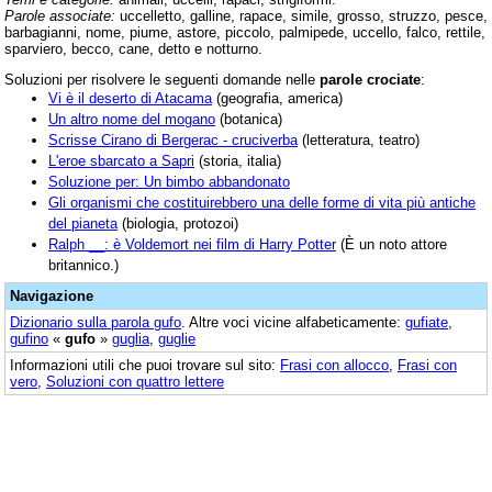
Parole associate:
uccelletto, galline, rapace, simile, grosso, struzzo, pesce,
barbagianni, nome, piume, astore, piccolo, palmipede, uccello, falco, rettile,
sparviero, becco, cane, detto e notturno.
Soluzioni per risolvere le seguenti domande nelle
parole crociate
:
Vi è il deserto di Atacama
(geografia, america)
Un altro nome del mogano
(botanica)
Scrisse Cirano di Bergerac - cruciverba
(letteratura, teatro)
L'eroe sbarcato a Sapri
(storia, italia)
Soluzione per: Un bimbo abbandonato
Gli organismi che costituirebbero una delle forme di vita più antiche
del pianeta
(biologia, protozoi)
Ralph __: è Voldemort nei film di Harry Potter
(È un noto attore
britannico.)
Navigazione
Dizionario sulla parola
gufo
. Altre voci vicine alfabeticamente:
gufiate
,
gufino
«
gufo
»
guglia
,
guglie
Informazioni utili che puoi trovare sul sito:
Frasi con allocco
,
Frasi con
vero
,
Soluzioni con quattro lettere