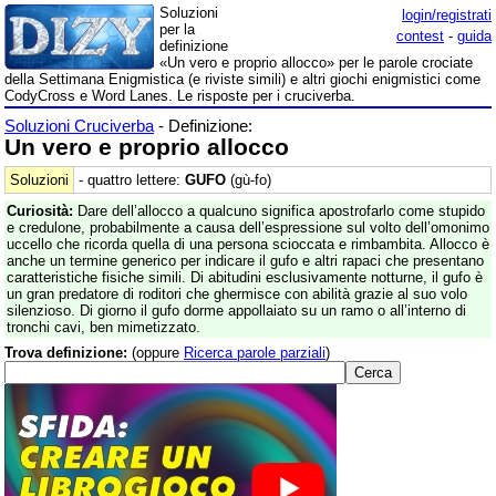
Soluzioni
login/registrati
per la
contest
-
guida
definizione
«Un vero e proprio allocco» per le parole crociate
della Settimana Enigmistica (e riviste simili) e altri giochi enigmistici come
CodyCross e Word Lanes. Le risposte per i cruciverba.
Soluzioni Cruciverba
- Definizione:
Un vero e proprio allocco
Soluzioni
- quattro lettere:
GUFO
(gù-fo)
Curiosità:
Dare dell’allocco a qualcuno significa apostrofarlo come stupido
e credulone, probabilmente a causa dell’espressione sul volto dell’omonimo
uccello che ricorda quella di una persona scioccata e rimbambita. Allocco è
anche un termine generico per indicare il gufo e altri rapaci che presentano
caratteristiche fisiche simili. Di abitudini esclusivamente notturne, il gufo è
un gran predatore di roditori che ghermisce con abilità grazie al suo volo
silenzioso. Di giorno il gufo dorme appollaiato su un ramo o all’interno di
tronchi cavi, ben mimetizzato.
Trova definizione:
(oppure
Ricerca parole parziali
)