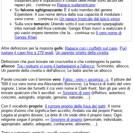
sudamericano e soprattutto il condor delle Ande sono alcuni dei
rapaci più...
continua su
Rapace sudamericano
Su
falcone sghignazzante:
È il solo membro del genere
Erpetotere. Il suo nome deriva dalla sua capacità di modulare i
versi come...
continua su
Un rapace tropicale dal tipico verso
Sulla voce
temucin:
Unendo sotto il suo comando sparpagliate
tribù nomadi dell’Asia centrale, Gengis Khan riuscì a realizzare il
più vasto impero terrestre che la...
continua su
Il vero nome di
Gengis Khan
Altre definizioni per la risposta
gufo
:
Rapace con i ciuffetti sul capo
,
Può
ruotare il capo fino a 270 gradi
,
Un parente stretto della civetta
Definizioni che puoi trovare nei cruciverba e che contengono la parola
allocco
:
Tra i notturni vi sono il barbagianni e l'allocco
; Scimunito, allocco;
Un parente della civetta e dell'allocco; Le batte anche un allocco.
Parole crociate con il termine
vero
:
Falso : vero = assenza : x
; Il pittore del
'500 il cui vero nome era Alessandro Bonvicino; La finezza di tratto del vero
signore; L'eroe dei fumetti il cui vero nome è Clark Kent; Non gli par vero di
trovare qualcuno che li ascolta!. »»
Sinonimi di vero
(effettivo, autentico,
concreto, autografo, originale, genuino, naturale, ...).
Con il vocabolo
proprio
:
Il rumore proprio delle fusa dei gatti
; Il nome
proprio d'uomo che significa ben accetto; Andato via dal proprio Paese;
Legata al proprio dovere; La dote di chi vede oltre il proprio naso; Ogni
religione segue il proprio. »»
Sinonimi di proprio
(personale, individuale,
appropriato, adatto, adeguato, confacente, attinente, ...).
Temi e categorie:
animali, uccelli, rapaci, strigiformi.