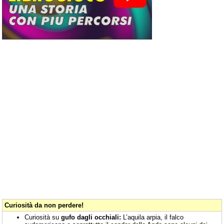
Curiosità da non perdere!
Curiosità su
gufo dagli occhiali:
L’aquila arpia, il falco