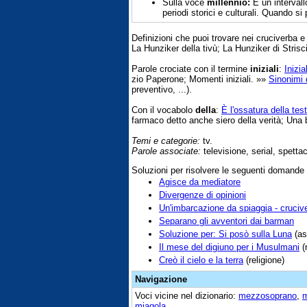
Sulla voce
millennio:
È un intervall
periodi storici e culturali. Quando si 
Definizioni che puoi trovare nei cruciverba 
La Hunziker della tivù; La Hunziker di Strisc
Parole crociate con il termine
iniziali
:
Inizi
zio Paperone; Momenti iniziali. »»
Sinonimi d
preventivo, ...).
Con il vocabolo
della
:
È l'ossatura della tes
farmaco detto anche siero della verità; Una b
Temi e categorie:
tv.
Parole associate:
televisione, serial, spettac
Soluzioni per risolvere le seguenti domande
Agisce da mediatore
Divergenze di opinioni
Un'imbarcazione da spiaggia - cruciv
Separano gli avventori dai barman
Soluzione per: Si posò sulla Luna
(as
Il mese del digiuno per i Musulmani
(
Creò il cielo e la terra
(religione)
Navigazione
Voci vicine nel dizionario:
mezzosoprano
,
miagola