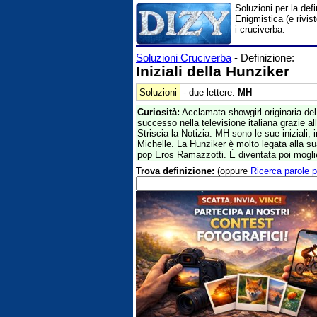
Soluzioni per la def
Enigmistica (e rivis
i cruciverba.
Soluzioni Cruciverba
- Definizione:
Iniziali della Hunziker
Soluzioni
- due lettere:
MH
Curiosità:
Acclamata showgirl originaria del
successo nella televisione italiana grazie 
Striscia la Notizia. MH sono le sue iniziali, 
Michelle. La Hunziker è molto legata alla su
pop Eros Ramazzotti. È diventata poi mogli
Trova definizione:
(oppure
Ricerca parole p