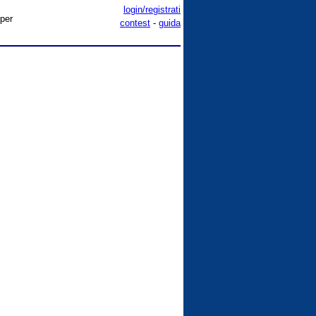
login/registrati
 per
contest
-
guida