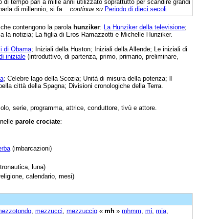
o di tempo pari a mille anni utilizzato soprattutto per scandire grandi
parla di millennio, si fa...
continua su
Periodo di dieci secoli
e che contengono la parola
hunziker
:
La Hunziker della televisione
;
ia la notizia; La figlia di Eros Ramazzotti e Michelle Hunziker.
ali di Obama
; Iniziali della Huston; Iniziali della Allende; Le iniziali di
i iniziale
(introduttivo, di partenza, primo, primario, preliminare,
ta
; Celebre lago della Scozia; Unità di misura della potenza; Il
ella città della Spagna; Divisioni cronologiche della Terra.
olo, serie, programma, attrice, conduttore, tivù e attore.
 nelle
parole crociate
:
erba
(imbarcazioni)
tronautica, luna)
religione, calendario, mesi)
mezzotondo
,
mezzucci
,
mezzuccio
«
mh
»
mhmm
,
mi
,
mia
,